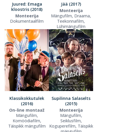
Juured: Emaga
Jää (2017)
kloostris (2018)
Monteerija
Monteerija
Mängufilm, Draama,
Dokumentaalfilm
Teekonnafilm,
Lühimängufilm
Klassikokkutulek
Supilinna Salaselts
(2016)
(2015)
On-line montaaž
Monteerija
Mängufilm,
Mängufilm,
Komöödiafilm,
Seiklusfilm,
Täispikk mängufilm
Koguperefilm, Täispikk
mängufilm