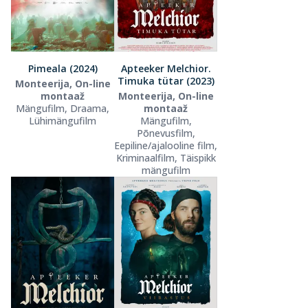
Pimeala (2024)
Apteeker Melchior.
Timuka tütar (2023)
Monteerija, On-line
montaaž
Monteerija, On-line
Mängufilm, Draama,
montaaž
Lühimängufilm
Mängufilm,
Põnevusfilm,
Eepiline/ajalooline film,
Kriminaalfilm, Täispikk
mängufilm