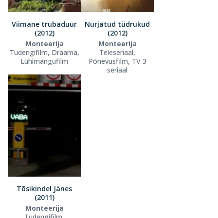
Viimane trubaduur
Nurjatud tüdrukud
(2012)
(2012)
Monteerija
Monteerija
Tudengifilm, Draama,
Teleseriaal,
Lühimängufilm
Põnevusfilm, TV 3
seriaal
Tõsikindel Jänes
(2011)
Monteerija
Tudengifilm,