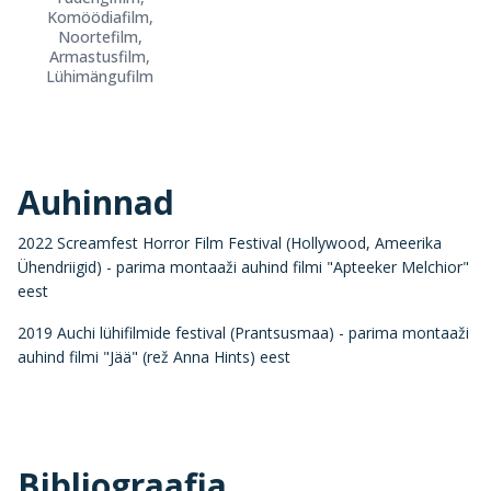
Komöödiafilm,
Noortefilm,
Armastusfilm,
Lühimängufilm
Auhinnad
2022 Screamfest Horror Film Festival (Hollywood, Ameerika
Ühendriigid) - parima montaaži auhind filmi "Apteeker Melchior"
eest
2019 Auchi lühifilmide festival (Prantsusmaa) - parima montaaži
auhind filmi "Jää" (rež Anna Hints) eest
Bibliograafia