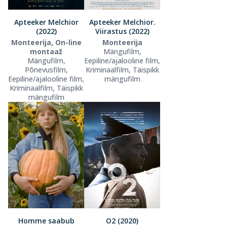
Apteeker Melchior
Apteeker Melchior.
(2022)
Viirastus (2022)
Monteerija, On-line
Monteerija
montaaž
Mängufilm,
Mängufilm,
Eepiline/ajalooline film,
Põnevusfilm,
Kriminaalfilm, Täispikk
Eepiline/ajalooline film,
mängufilm
Kriminaalfilm, Täispikk
mängufilm
Homme saabub
O2 (2020)