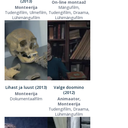
(2013)
On-line montaaž
Monteerija
Mängufilm,
Tudengifilm, Ulmefilm,
Tudengifilm, Draama,
Lühimängufilm
Lühimängufilm
Lihast ja luust (2013)
Valge doomino
(2012)
Monteerija
Dokumentaalfilm
Animaator,
Monteerija
Tudengifilm, Draama,
Lühimängufilm