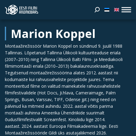
Marion Koppel
Montaažirežissöör Marion Koppel on sündinud 9. juulil 1988
Tallinnas. Lõpetanud Tallinna Ülikooli kultuuriteaduse eriala
(2007–2010) ning Tallinna Ülikooli Balti Filmi- ja Meediakooli
filmimontaaži eriala (2010–2013) bakalaureusekraadiga.
Tegutsenud montaažirežissöörina alates 2012. aastast nii
kodumaiste kui rahvusvaheliste projektide juures. Tema
monteeritud filme on valitud mainekatele rahvusvahelistele
filmifestivalidele (Hot Docs, Ji.hlava, Cameraimage, Palm
Springs, Busan, Varssav, TIFF, Odense jpt.) ning need on
pälvinud ka mitmeid auhindu. 2022. aastal võitis parima
montaaži auhinna Ameerika Ühendriikide suurimalt
õudusfilmifestivalilt Screamfest. Kinoliidu liige 2014.
aastast. 2024. aastast Euroopa Filmiakadeemia liige. Eesti
Montaažirežissööride Gildi üks asutajaliikmeid 2026.