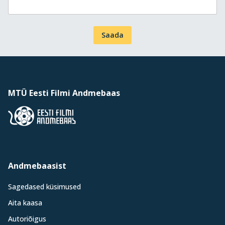
Saada
MTÜ Eesti Filmi Andmebaas
Andmebaasist
Sagedased küsimused
Aita kaasa
Autoriõigus