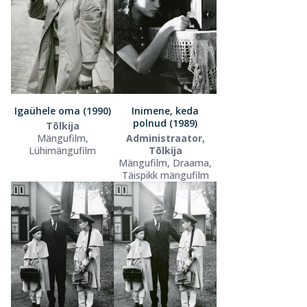
Igaühele oma (1990)
Inimene, keda
polnud (1989)
Tõlkija
Mängufilm,
Administraator,
Lühimängufilm
Tõlkija
Mängufilm, Draama,
Täispikk mängufilm