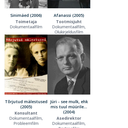
Sinimäed (2006)
Afanassi (2005)
Toimetaja
Tootmisjuht
Dokumentaalfilm
Dokumentaalfilm,
Olukirjeldusfilm
Tõrjutud mälestused
Jüri - see mulk, ehk
(2005)
mis tuul müürile...
(2004)
Konsultant
Dokumentaalfilm,
Asedirektor
Probleemfilm
Dokumentaalfilm,