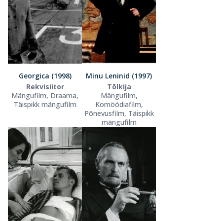
Georgica (1998)
Minu Leninid (1997)
Rekvisiitor
Tõlkija
Mängufilm, Draama,
Mängufilm,
Täispikk mängufilm
Komöödiafilm,
Põnevusfilm, Täispikk
mängufilm