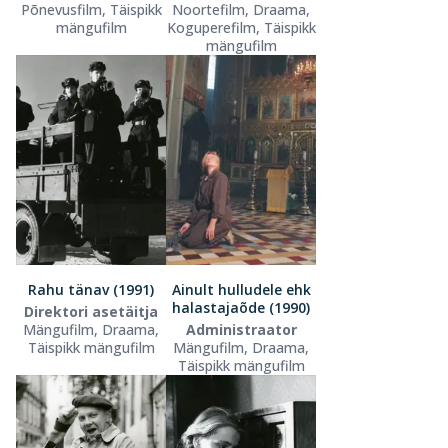
Põnevusfilm, Täispikk
Noortefilm, Draama,
mängufilm
Koguperefilm, Täispikk
mängufilm
Rahu tänav (1991)
Ainult hulludele ehk
halastajaõde (1990)
Direktori asetäitja
Mängufilm, Draama,
Administraator
Täispikk mängufilm
Mängufilm, Draama,
Täispikk mängufilm