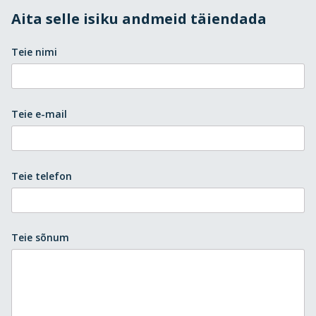
Aita selle isiku andmeid täiendada
Teie nimi
Teie e-mail
Teie telefon
Teie sõnum