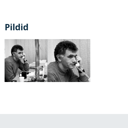
Pildid