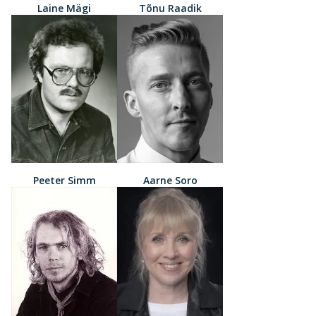
Laine Mägi
Tõnu Raadik
Peeter Simm
Aarne Soro