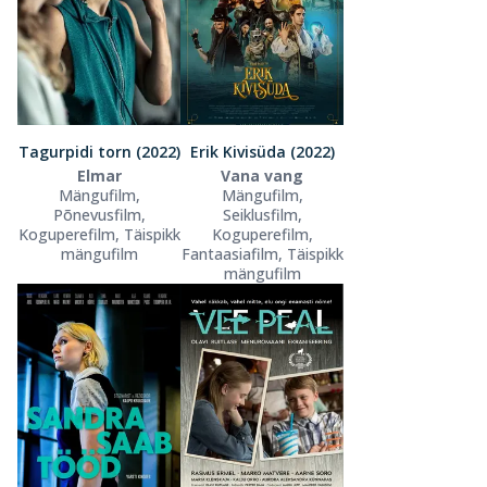
Tagurpidi torn (2022)
Erik Kivisüda (2022)
Elmar
Vana vang
Mängufilm,
Mängufilm,
Põnevusfilm,
Seiklusfilm,
Koguperefilm, Täispikk
Koguperefilm,
mängufilm
Fantaasiafilm, Täispikk
mängufilm