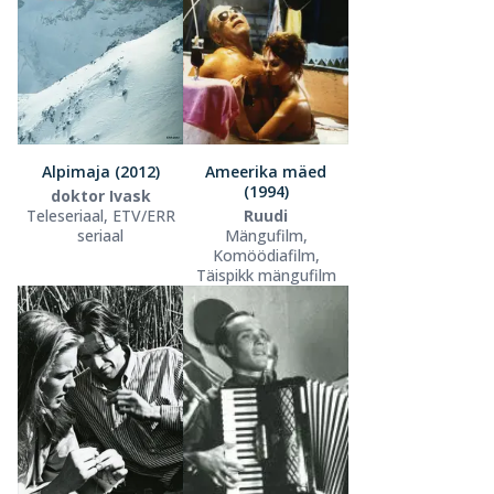
Alpimaja (2012)
Ameerika mäed
(1994)
doktor Ivask
Teleseriaal, ETV/ERR
Ruudi
seriaal
Mängufilm,
Komöödiafilm,
Täispikk mängufilm