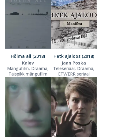
Hölma all (2018)
Hetk ajaloos (2018)
Kalev
Jaan Poska
Mängufilm, Draama,
Teleseriaal, Draama,
Täispikk mängufilm
ETV/ERR seriaal