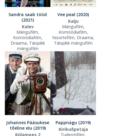
Sandra saab tööd
Vee peal (2020)
(2021)
Kalju
Kalev
Mängufilm,
Mängufilm,
Komöödiafilm,
Komöödiafilm,
Noortefilm, Draama,
Draama, Täispikk
Täispikk mängufilm
mängufilm
Johannes Pääsukese
Pappnägu (2019)
tõeline elu (2019)
Kirikuõpetaja
Külamees 2
Tudengifilm,