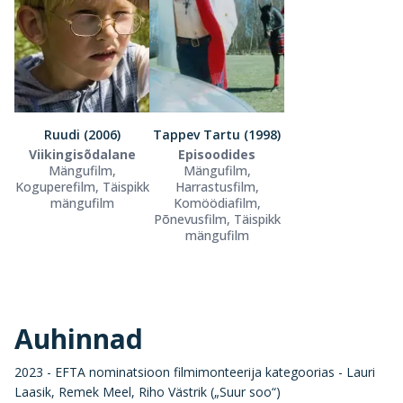
Ruudi (2006)
Tappev Tartu (1998)
Viikingisõdalane
Episoodides
Mängufilm,
Mängufilm,
Koguperefilm, Täispikk
Harrastusfilm,
mängufilm
Komöödiafilm,
Põnevusfilm, Täispikk
mängufilm
Auhinnad
2023 - EFTA nominatsioon filmimonteerija kategoorias - Lauri
Laasik, Remek Meel, Riho Västrik („Suur soo“)