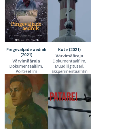
Pingeväljade aednik
Küte (2021)
(2021)
Värvimääraja
Värvimääraja
Dokumentaalfilm,
Dokumentaalfilm,
Muud liigitused,
Portreefilm
Eksperimentaalfilm