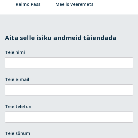
Raimo Pass
Meelis Veeremets
Aita selle isiku andmeid täiendada
Teie nimi
Teie e-mail
Teie telefon
Teie sõnum