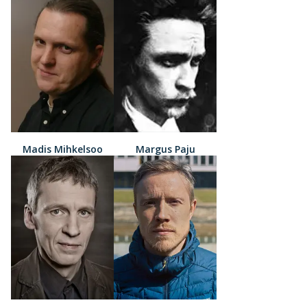
Madis Mihkelsoo
Margus Paju