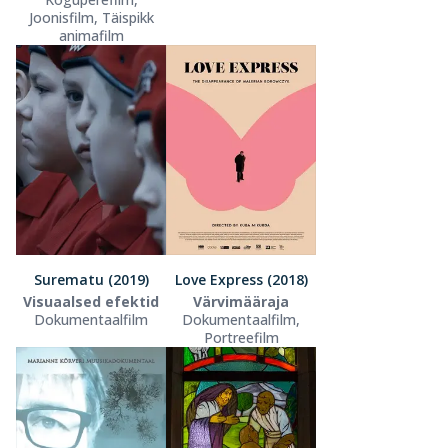
Joonisfilm, Täispikk
animafilm
Surematu (2019)
Love Express (2018)
Visuaalsed efektid
Värvimääraja
Dokumentaalfilm
Dokumentaalfilm,
Portreefilm