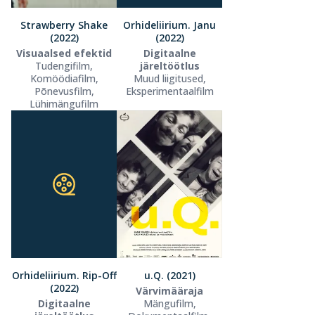
Strawberry Shake
Orhideliirium. Janu
(2022)
(2022)
Visuaalsed efektid
Digitaalne
Tudengifilm,
järeltöötlus
Komöödiafilm,
Muud liigitused,
Põnevusfilm,
Eksperimentaalfilm
Lühimängufilm
Orhideliirium. Rip-Off
u.Q. (2021)
(2022)
Värvimääraja
Digitaalne
Mängufilm,