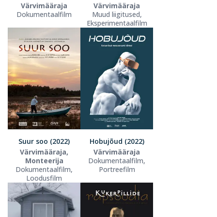
Värvimääraja
Värvimääraja
Dokumentaalfilm
Muud liigitused,
Eksperimentaalfilm
Suur soo (2022)
Hobujõud (2022)
Värvimääraja,
Värvimääraja
Monteerija
Dokumentaalfilm,
Dokumentaalfilm,
Portreefilm
Loodusfilm