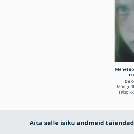
Mehetap
ri
Dek
Mängufi
Täispik
Aita selle isiku andmeid täienda