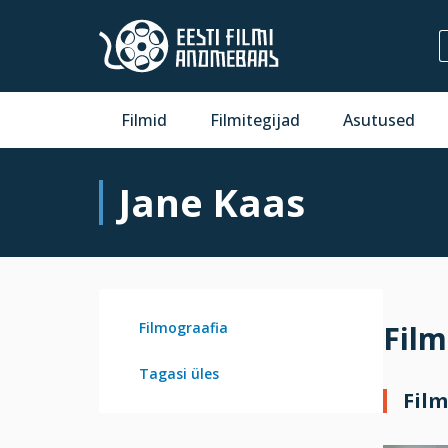
Filmid
Filmitegijad
Asutused
Jane Kaas
Filmograafia
Film
Tagasi üles
Film