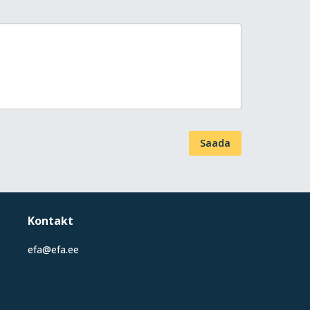
Saada
Kontakt
efa@efa.ee