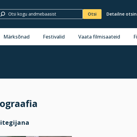
Otsi
Detailne otsi
Märksõnad
Festivalid
Vaata filmisaateid
F
ograafia
itegijana