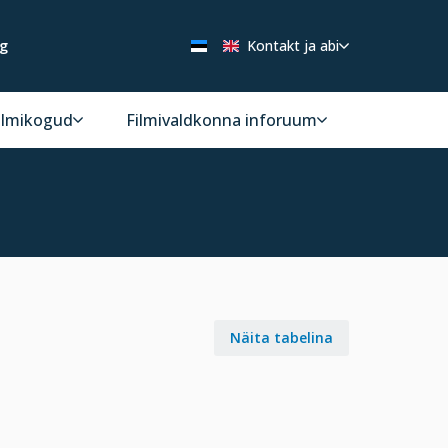
ng
Kontakt ja abi
ilmikogud
Filmivaldkonna inforuum
Näita tabelina