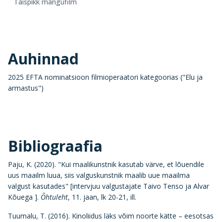
Täispikk mängufilm
Auhinnad
2025 EFTA nominatsioon filmioperaatori kategoorias ("Elu ja
armastus")
Bibliograafia
Paju, K. (2020). "Kui maalikunstnik kasutab värve, et lõuendile
uus maailm luua, siis valguskunstnik maalib uue maailma
valgust kasutades" [intervjuu valgustajate Taivo Tenso ja Alvar
Kõuega ].
Õhtuleht
, 11. jaan, lk 20-21, ill.
Tuumalu, T. (2016). Kinoliidus läks võim noorte kätte – eesotsas