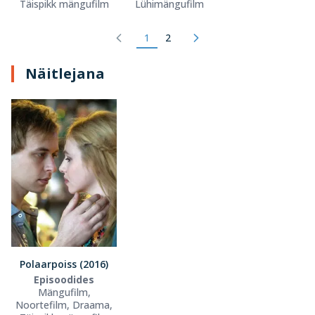
Täispikk mängufilm
Lühimängufilm
1
2
Näitlejana
Polaarpoiss (2016)
Episoodides
Mängufilm,
Noortefilm, Draama,