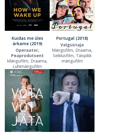
Kuidas me üles
Portugal (2018)
ärkame (2019)
Valgustaja
Operaator,
Mängufilm, Draama,
Peaprodutsent
Seiklusfilm, Täispikk
Mängufilm, Draama,
mängufilm
Lühimängufilm