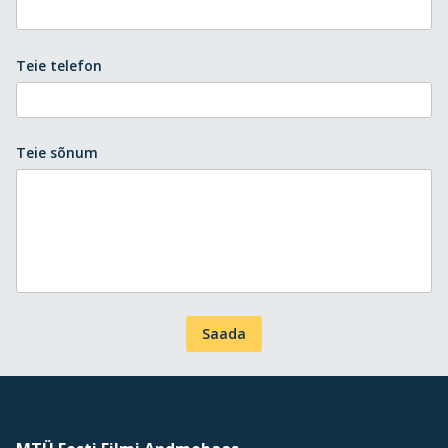
Teie telefon
Teie sõnum
Saada