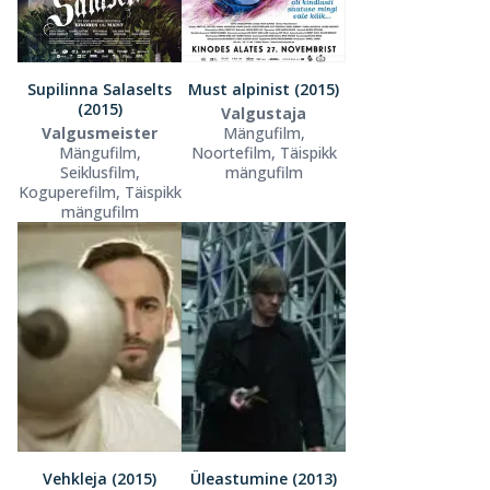
Supilinna Salaselts
Must alpinist (2015)
(2015)
Valgustaja
Valgusmeister
Mängufilm,
Mängufilm,
Noortefilm, Täispikk
Seiklusfilm,
mängufilm
Koguperefilm, Täispikk
mängufilm
Vehkleja (2015)
Üleastumine (2013)