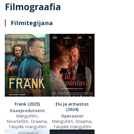
Filmograafia
Filmitegijana
Fränk (2025)
Elu ja armastus
(2024)
Kaasprodutsent
Mängufilm,
Operaator
Noortefilm, Draama,
Mängufilm, Draama,
Täispikk mängufilm
Täispikk mängufilm