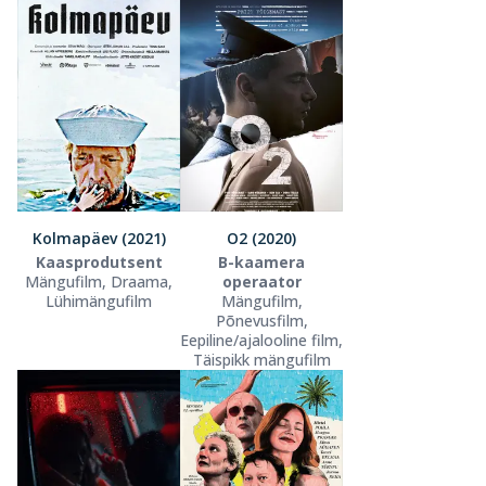
Kolmapäev (2021)
O2 (2020)
Kaasprodutsent
B-kaamera
Mängufilm, Draama,
operaator
Lühimängufilm
Mängufilm,
Põnevusfilm,
Eepiline/ajalooline film,
Täispikk mängufilm