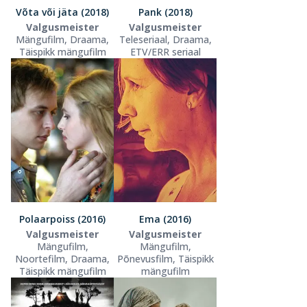
Võta või jäta (2018)
Pank (2018)
Valgusmeister
Valgusmeister
Mängufilm, Draama,
Teleseriaal, Draama,
Täispikk mängufilm
ETV/ERR seriaal
Polaarpoiss (2016)
Ema (2016)
Valgusmeister
Valgusmeister
Mängufilm,
Mängufilm,
Noortefilm, Draama,
Põnevusfilm, Täispikk
Täispikk mängufilm
mängufilm