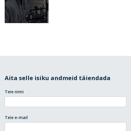
Aita selle isiku andmeid täiendada
Teie nimi
Teie e-mail