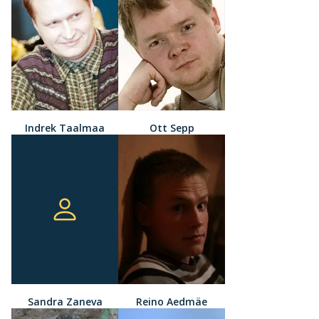
Indrek Taalmaa
Ott Sepp
Sandra Zaneva
Reino Aedmäe