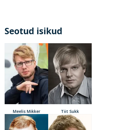
Seotud isikud
Meelis Mikker
Tiit Sukk