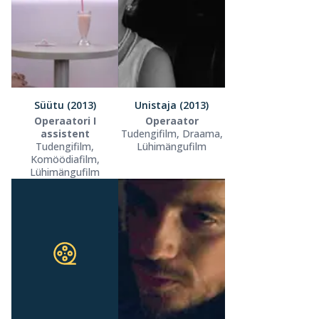
Süütu (2013)
Unistaja (2013)
Operaatori I
Operaator
assistent
Tudengifilm, Draama,
Tudengifilm,
Lühimängufilm
Komöödiafilm,
Lühimängufilm