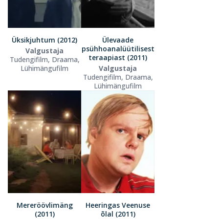
Üksikjuhtum (2012)
Ülevaade
psühhoanalüütilisest
Valgustaja
teraapiast (2011)
Tudengifilm, Draama,
Lühimängufilm
Valgustaja
Tudengifilm, Draama,
Lühimängufilm
Mereröövlimäng
Heeringas Veenuse
(2011)
õlal (2011)