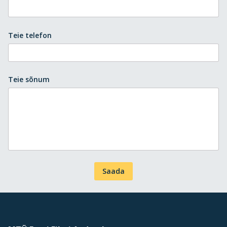
Teie telefon
Teie sõnum
Saada