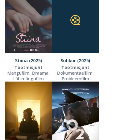
Stiina (2025)
Suhkur (2025)
Tootmisjuht
Tootmisjuht
Mängufilm, Draama,
Dokumentaalfilm,
Lühimängufilm
Probleemfilm