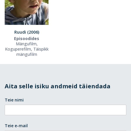
Ruudi (2006)
Episoodides
Mängufilm,
Koguperefilm, Täispikk
mängufilm
Aita selle isiku andmeid täiendada
Teie nimi
Teie e-mail