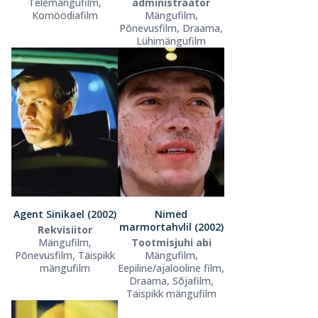
Telemängufilm,
administraator
Komöödiafilm
Mängufilm,
Põnevusfilm, Draama,
Lühimängufilm
Agent Sinikael (2002)
Nimed
marmortahvlil (2002)
Rekvisiitor
Mängufilm,
Tootmisjuhi abi
Põnevusfilm, Täispikk
Mängufilm,
mängufilm
Eepiline/ajalooline film,
Draama, Sõjafilm,
Täispikk mängufilm