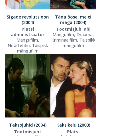
Sigade revolutsioon
Täna öösel me ei
(2004)
maga (2004)
Platsi
Tootmisjuhi abi
administraator
Mängufilm, Draama,
Mängufilm,
Kriminaalfilm, Täispikk
Noortefilm, Täispikk
mängufilm
mängufilm
Taksojuhid (2004)
Kaksikelu (2003)
Tootmisjuht
Platsi