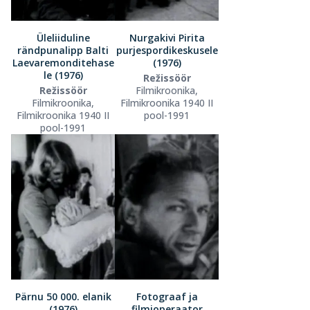
Üleliiduline
Nurgakivi Pirita
rändpunalipp Balti
purjespordikeskusele
Laevaremonditehase
(1976)
le (1976)
Režissöör
Režissöör
Filmikroonika,
Filmikroonika,
Filmikroonika 1940 II
Filmikroonika 1940 II
pool-1991
pool-1991
Pärnu 50 000. elanik
Fotograaf ja
(1976)
filmioperaator