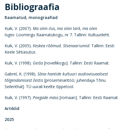
Bibliograafia
Raamatud, monograafiad
Kuik, V. (2007).
Ma olen ilus, ma olen tark, ma olen
tugev
. Loomingu Raamatukogu, nr 7. Tallinn: Kultuurileht.
Kuik, V. (2005).
Keskea rõõmud. Stsenaariumid
. Tallinn: Eesti
Keele Sihtasutus.
Kuik, V. (1998).
Geiša
[novellikogu]. Tallinn: Eesti Raamat.
Gabrel, K. (1998).
Sõna hantide kultuuri audiovisuaalsest
tõlgendamisest Eestis
[proseminaritöö; juhendaja Tõnu
Seilenthal]. TÜ uurali keelte õppetool.
Kuik, V. (1997).
Poegade mäss
[romaan]. Tallinn: Eesti Raamat.
Artiklid
2025