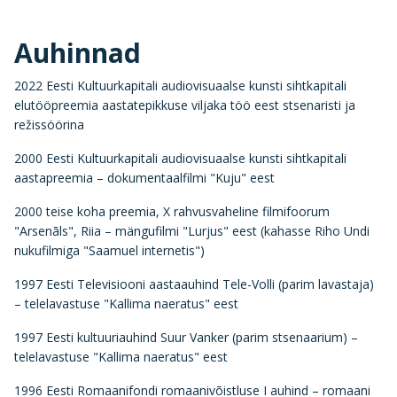
Auhinnad
2022 Eesti Kultuurkapitali audiovisuaalse kunsti sihtkapitali
elutööpreemia aastatepikkuse viljaka töö eest stsenaristi ja
režissöörina
2000 Eesti Kultuurkapitali audiovisuaalse kunsti sihtkapitali
aastapreemia – dokumentaalfilmi "Kuju" eest
2000 teise koha preemia, X rahvusvaheline filmifoorum
"Arsenāls", Riia – mängufilmi "Lurjus" eest (kahasse Riho Undi
nukufilmiga "Saamuel internetis")
1997 Eesti Televisiooni aastaauhind Tele-Volli (parim lavastaja)
– telelavastuse "Kallima naeratus" eest
1997 Eesti kultuuriauhind Suur Vanker (parim stsenaarium) –
telelavastuse "Kallima naeratus" eest
1996 Eesti Romaanifondi romaanivõistluse I auhind – romaani