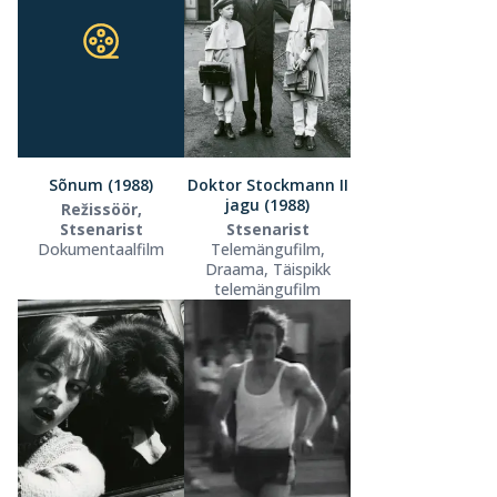
Sõnum (1988)
Doktor Stockmann II
jagu (1988)
Režissöör,
Stsenarist
Stsenarist
Dokumentaalfilm
Telemängufilm,
Draama, Täispikk
telemängufilm