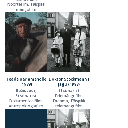
Noortefilm, Täispikk
mängufilm
Teade parlamendile
Doktor Stockmann I
(1989)
jagu (1988)
Režissöör,
Stsenarist
Stsenarist
Telemängufilm,
Dokumentaalfilm,
Draama, Täispikk
Antropoloogiafilm
telemängufilm