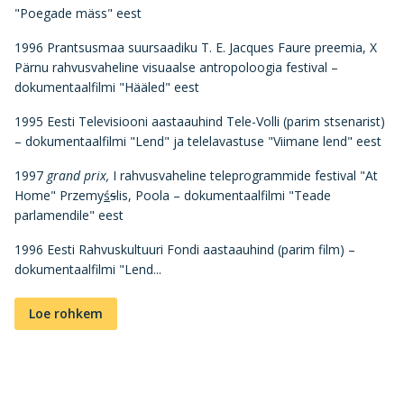
"Poegade mäss" eest
1996 Prantsusmaa suursaadiku T. E. Jacques Faure preemia, X
Pärnu rahvusvaheline visuaalse antropoloogia festival –
dokumentaalfilmi "Hääled" eest
1995 Eesti Televisiooni aastaauhind Tele-Volli (parim stsenarist)
– dokumentaalfilmi "Lend" ja telelavastuse "Viimane lend" eest
1997
grand prix,
I rahvusvaheline teleprogrammide festival "At
Home" Przemy
ś
s
lis, Poola – dokumentaalfilmi "Teade
parlamendile" eest
1996 Eesti Rahvuskultuuri Fondi aastaauhind (parim film) –
dokumentaalfilmi "Lend...
Loe rohkem