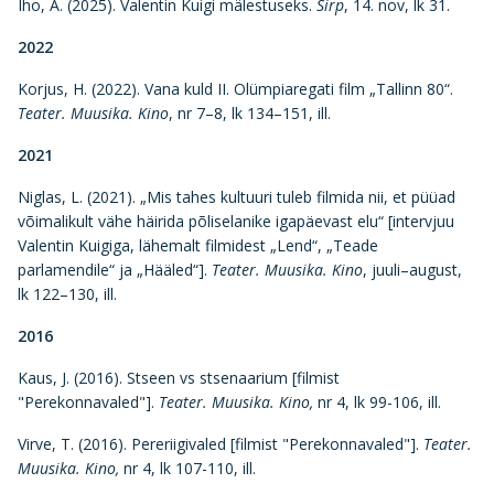
Iho, A. (2025). Valentin Kuigi mälestuseks.
Sirp
, 14. nov, lk 31.
2022
Korjus, H. (2022). Vana kuld II. Olümpiaregati film „Tallinn 80“.
Teater. Muusika. Kino
, nr 7–8, lk 134–151, ill.
2021
Niglas, L. (2021). „Mis tahes kultuuri tuleb filmida nii, et püüad
võimalikult vähe häirida põliselanike igapäevast elu“ [intervjuu
Valentin Kuigiga, lähemalt filmidest „Lend“, „Teade
parlamendile“ ja „Hääled“].
Teater. Muusika. Kino
, juuli–august,
lk 122–130, ill.
2016
Kaus, J. (2016). Stseen vs stsenaarium [filmist
"Perekonnavaled"].
Teater. Muusika. Kino,
nr 4, lk 99-106, ill.
Virve, T. (2016). Pereriigivaled [filmist "Perekonnavaled"].
Teater.
Muusika. Kino,
nr 4, lk 107-110, ill.