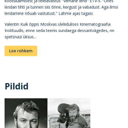
kooliskäimisest ja telelavastus "Viimane lend" ETV-s. "Unes
lendan tihti ja tunnen siis õnne, kergust ja vabadust. Aga ilmsi
lendamine nõuab vastutust." Lähme ajas tagasi.
Valentin Kuik õppis Moskvas üleliidulises Kinematograafia
Instituudis, enne seda teenis sundaega dessantvägedes, nn
spetsnazi üksus...
Loe rohkem
Pildid