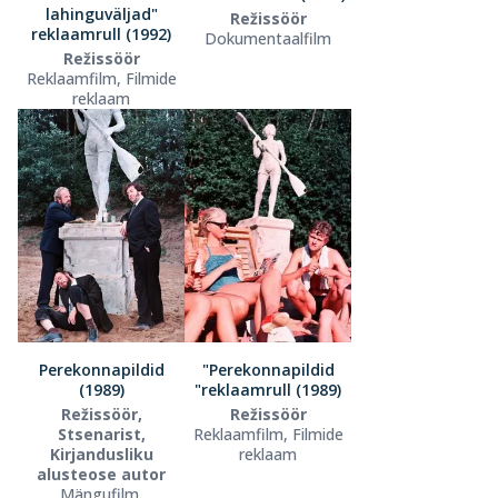
lahinguväljad"
Režissöör
reklaamrull (1992)
Dokumentaalfilm
Režissöör
Reklaamfilm, Filmide
reklaam
Perekonnapildid
"Perekonnapildid
(1989)
"reklaamrull (1989)
Režissöör,
Režissöör
Stsenarist,
Reklaamfilm, Filmide
Kirjandusliku
reklaam
alusteose autor
Mängufilm,