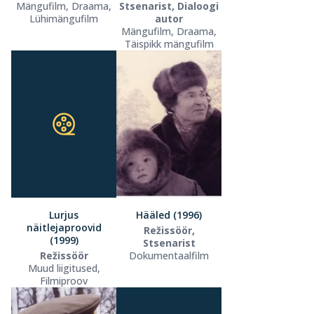
Mängufilm, Draama,
Stsenarist, Dialoogi
Lühimängufilm
autor
Mängufilm, Draama,
Täispikk mängufilm
Lurjus
Hääled (1996)
näitlejaproovid
Režissöör,
(1999)
Stsenarist
Režissöör
Dokumentaalfilm
Muud liigitused,
Filmiproov