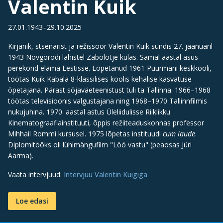
Valentin Kuik
27.01.1943–29.10.2025
Kirjanik, stsenarist ja režissöör Valentin Kuik sündis 27. jaanuaril
1943 Novgorodi lähistel Zabolotje külas. Samal aastal asus
perekond elama Eestisse. Lõpetanud 1961 Puurmani keskkooli,
töötas Kuik Kabala 8-klassilises koolis kehalise kasvatuse
õpetajana. Pärast sõjaväeteenistust tuli ta Tallinna. 1966–1968
töötas televisioonis valgustajana ning 1968–1970 Tallinnfilmis
nukujuhina. 1970. aastal astus Üleliidulisse Riiklikku
Kinematograafiainstituuti, õppis režiiteaduskonnas professor
Mihhail Rommi kursusel. 1975 lõpetas instituudi
cum laude
.
Diplomitööks oli lühimängufilm "Löö vastu" (peaosas Jüri
Aarma).
Vaata intervjuud:
Intervjuu Valentin Kuigiga
Loe edasi