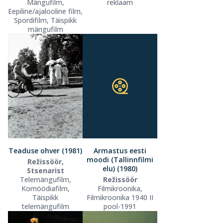
Mängufilm,
reklaam
Eepiline/ajalooline film,
Spordifilm, Täispikk
mängufilm
Teaduse ohver (1981)
Armastus eesti
moodi (Tallinnfilmi
Režissöör,
elu) (1980)
Stsenarist
Telemängufilm,
Režissöör
Komöödiafilm,
Filmikroonika,
Täispikk
Filmikroonika 1940 II
telemängufilm
pool-1991