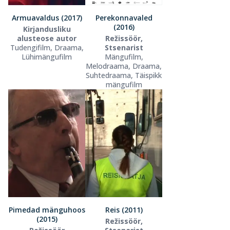
Armuavaldus (2017)
Perekonnavaled
(2016)
Kirjandusliku
alusteose autor
Režissöör,
Tudengifilm, Draama,
Stsenarist
Lühimängufilm
Mängufilm,
Melodraama, Draama,
Suhtedraama, Täispikk
mängufilm
Pimedad mänguhoos
Reis (2011)
(2015)
Režissöör,