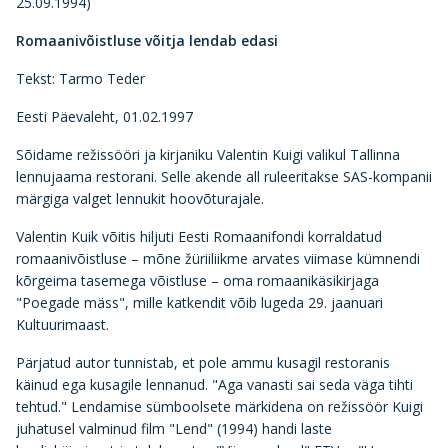
25.09.1994)
Romaanivõistluse võitja lendab edasi
Tekst: Tarmo Teder
Eesti Päevaleht, 01.02.1997
Sõidame režissööri ja kirjaniku Valentin Kuigi valikul Tallinna
lennujaama restorani. Selle akende all ruleeritakse SAS-kompanii
märgiga valget lennukit hoovõturajale.
Valentin Kuik võitis hiljuti Eesti Romaanifondi korraldatud
romaanivõistluse – mõne žüriiliikme arvates viimase kümnendi
kõrgeima tasemega võistluse – oma romaanikäsikirjaga
"Poegade mäss", mille katkendit võib lugeda 29. jaanuari
Kultuurimaast.
Pärjatud autor tunnistab, et pole ammu kusagil restoranis
käinud ega kusagile lennanud. "Aga vanasti sai seda väga tihti
tehtud." Lendamise sümboolsete märkidena on režissöör Kuigi
juhatusel valminud film "Lend" (1994) handi laste