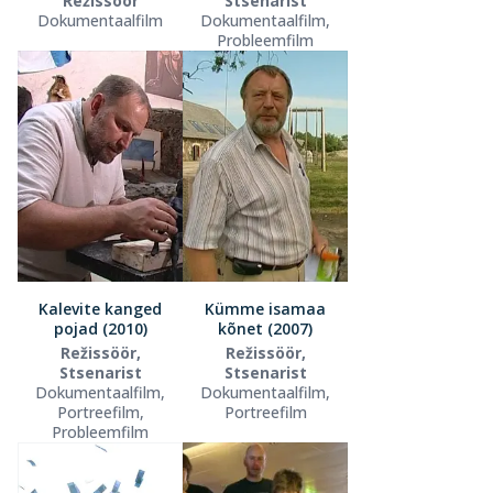
Režissöör
Stsenarist
Dokumentaalfilm
Dokumentaalfilm,
Probleemfilm
Kalevite kanged
Kümme isamaa
pojad (2010)
kõnet (2007)
Režissöör,
Režissöör,
Stsenarist
Stsenarist
Dokumentaalfilm,
Dokumentaalfilm,
Portreefilm,
Portreefilm
Probleemfilm