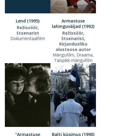
Lend (1995)
Armastuse
lahinguväljad (1992)
Režissöör,
Stsenarist
Režissöör,
Dokumentaalfilm
Stsenarist,
Kirjandusliku
alusteose autor
Mängufilm, Draama,
Täispikk mängufilm
"Armastuse
Balti küsimus (1990)