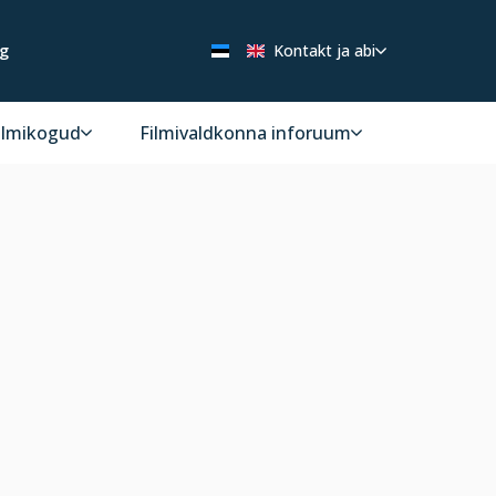
ng
Kontakt ja abi
ilmikogud
Filmivaldkonna inforuum