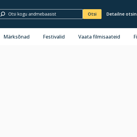
Otsi
Detailne otsi
Märksõnad
Festivalid
Vaata filmisaateid
F