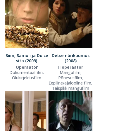
Siim, Samuli ja Dolce
Detsembrikuumus
vita (2009)
(2008)
Operaator
II operaator
Dokumentaalfilm,
Mängufilm,
Olukirjeldusfilm
Põnevusfilm,
Eepiline/ajalooline film,
Täispikk mängufilm