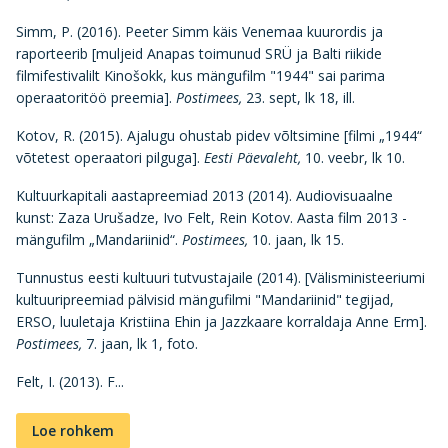
Simm, P. (2016). Peeter Simm käis Venemaa kuurordis ja
raporteerib [muljeid Anapas toimunud SRÜ ja Balti riikide
filmifestivalilt Kinošokk, kus mängufilm "1944" sai parima
operaatoritöö preemia].
Postimees,
23. sept, lk 18, ill.
Kotov, R. (2015). Ajalugu ohustab pidev võltsimine [filmi „1944“
võtetest operaatori pilguga].
Eesti Päevaleht,
10. veebr, lk 10.
Kultuurkapitali aastapreemiad 2013 (2014). Audiovisuaalne
kunst: Zaza Urušadze, Ivo Felt, Rein Kotov. Aasta film 2013 -
mängufilm „Mandariinid“.
Postimees,
10. jaan, lk 15.
Tunnustus eesti kultuuri tutvustajaile (2014). [Välisministeeriumi
kultuuripreemiad pälvisid mängufilmi "Mandariinid" tegijad,
ERSO, luuletaja Kristiina Ehin ja Jazzkaare korraldaja Anne Erm].
Postimees,
7. jaan, lk 1, foto.
Felt, I. (2013). F...
Loe rohkem