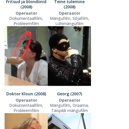
Fritsud ja blondiinid
Teine tulemine
(2008)
(2008)
Operaator
Operaator
Dokumentaalfilm,
Mängufilm, Sõjafilm,
Probleemfilm
Lühimängufilm
Doktor Kloun (2008)
Georg (2007)
Operaator
Operaator
Dokumentaalfilm,
Mängufilm, Draama,
Probleemfilm
Täispikk mängufilm