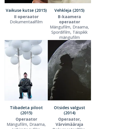
Vaikuse kutse (2015)
Vehkleja (2015)
II operaator
B-kaamera
Dokumentaalfilm
operaator
Mängufilm, Draama,
Spordifilm, Täispikk
mängufilm
Tiibadeta piloot
Otsides valgust
(2015)
(2014)
Operaator
Operaator,
Mängufilm, Draama,
Värvimääraja