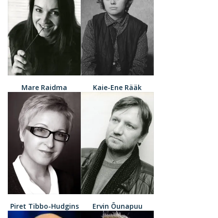
Mare Raidma
Kaie-Ene Rääk
Piret Tibbo-Hudgins
Ervin Õunapuu