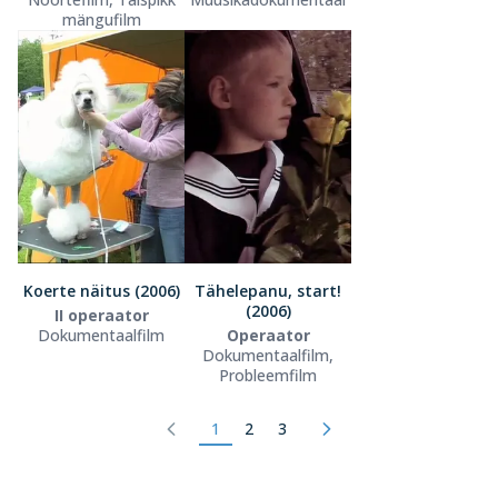
mängufilm
Koerte näitus (2006)
Tähelepanu, start!
(2006)
II operaator
Dokumentaalfilm
Operaator
Dokumentaalfilm,
Probleemfilm
1
2
3