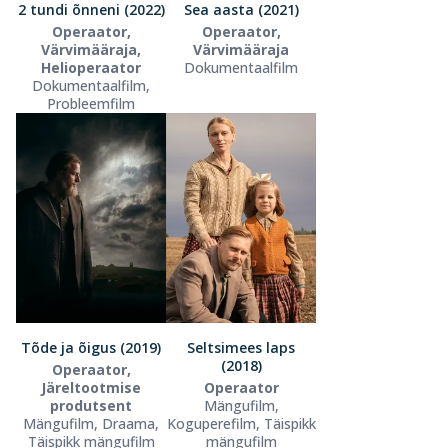
2 tundi õnneni (2022)
Sea aasta (2021)
Operaator,
Operaator,
Värvimääraja,
Värvimääraja
Helioperaator
Dokumentaalfilm
Dokumentaalfilm,
Probleemfilm
Tõde ja õigus (2019)
Seltsimees laps
(2018)
Operaator,
Järeltootmise
Operaator
produtsent
Mängufilm,
Mängufilm, Draama,
Koguperefilm, Täispikk
Täispikk mängufilm
mängufilm