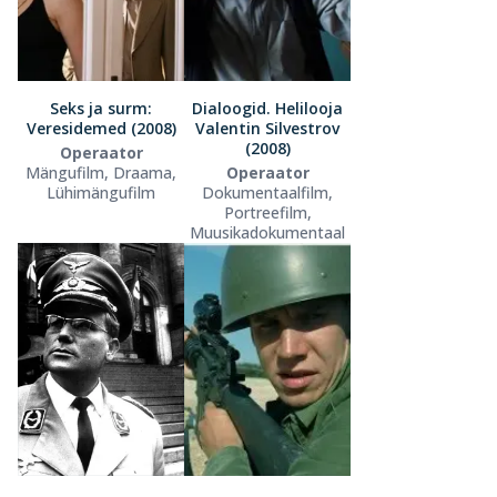
Seks ja surm:
Dialoogid. Helilooja
Veresidemed (2008)
Valentin Silvestrov
(2008)
Operaator
Mängufilm, Draama,
Operaator
Lühimängufilm
Dokumentaalfilm,
Portreefilm,
Muusikadokumentaal