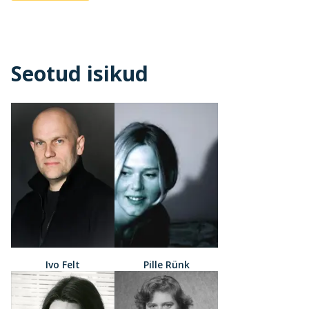
Seotud isikud
Ivo Felt
Pille Rünk