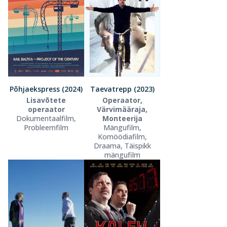
Põhjaekspress (2024)
Taevatrepp (2023)
Lisavõtete
Operaator,
operaator
Värvimääraja,
Dokumentaalfilm,
Monteerija
Probleemfilm
Mängufilm,
Komöödiafilm,
Draama, Täispikk
mängufilm