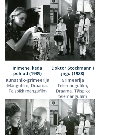
Inimene, keda
Doktor Stockmann I
polnud (1989)
jagu (1988)
Kunstnik-grimeerija
Grimeerija
Mängufilm, Draama,
Telemängufilm,
Täispikk mängufilm
Draama, Täispikk
telemängufilm