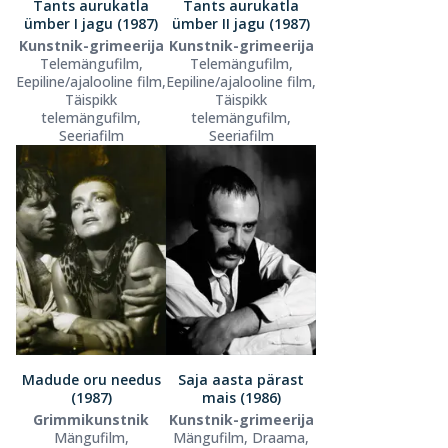
Tants aurukatla
Tants aurukatla
ümber I jagu (1987)
ümber II jagu (1987)
Kunstnik-grimeerija
Kunstnik-grimeerija
Telemängufilm,
Telemängufilm,
Eepiline/ajalooline film,
Eepiline/ajalooline film,
Täispikk
Täispikk
telemängufilm,
telemängufilm,
Seeriafilm
Seeriafilm
Madude oru needus
Saja aasta pärast
(1987)
mais (1986)
Grimmikunstnik
Kunstnik-grimeerija
Mängufilm,
Mängufilm, Draama,