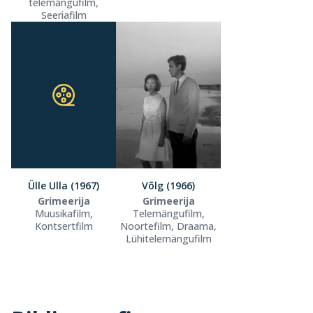
telemängufilm,
Seeriafilm
Ülle Ulla (1967)
Võlg (1966)
Grimeerija
Grimeerija
Muusikafilm,
Telemängufilm,
Kontsertfilm
Noortefilm, Draama,
Lühitelemängufilm