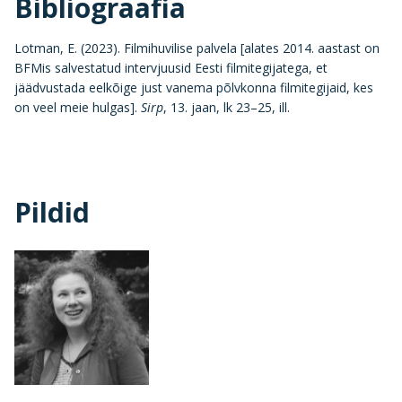
Bibliograafia
Lotman, E. (2023). Filmihuvilise palvela [alates 2014. aastast on
BFMis salvestatud intervjuusid Eesti filmitegijatega, et
jäädvustada eelkõige just vanema põlvkonna filmitegijaid, kes
on veel meie hulgas].
Sirp
, 13. jaan, lk 23–25, ill.
Pildid