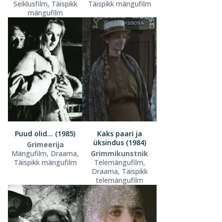
Seiklusfilm, Täispikk
Täispikk mängufilm
mängufilm
Puud olid... (1985)
Kaks paari ja
üksindus (1984)
Grimeerija
Mängufilm, Draama,
Grimmikunstnik
Täispikk mängufilm
Telemängufilm,
Draama, Täispikk
telemängufilm