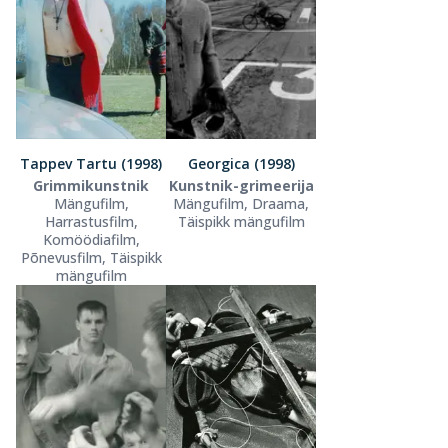
Tappev Tartu (1998)
Georgica (1998)
Grimmikunstnik
Kunstnik-grimeerija
Mängufilm,
Mängufilm, Draama,
Harrastusfilm,
Täispikk mängufilm
Komöödiafilm,
Põnevusfilm, Täispikk
mängufilm