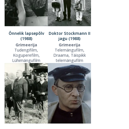
Õnnelik lapsepõlv
Doktor Stockmann II
(1988)
jagu (1988)
Grimeerija
Grimeerija
Tudengifilm,
Telemängufilm,
Koguperefilm,
Draama, Täispikk
Lühimängufilm
telemängufilm