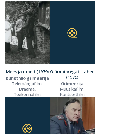
Mees ja mänd (1979)
Olümpiaregati tähed
(1979)
Kunstnik-grimeerija
Telemängufilm,
Grimeerija
Draama,
Muusikafilm,
Teekonnafilm
Kontsertfilm