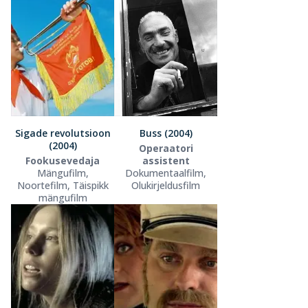
Sigade revolutsioon
Buss (2004)
(2004)
Operaatori
Fookusevedaja
assistent
Mängufilm,
Dokumentaalfilm,
Noortefilm, Täispikk
Olukirjeldusfilm
mängufilm