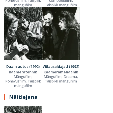
Põnevusfilm, Täispikk
Komöödiafilm,
mängufilm
Täispikk mängufilm
Daam autos (1992)
Võlausaldajad (1992)
Kaameratehnik
Kaameramehaanik
Mängufilm,
Mängufilm, Draama,
Põnevusfilm, Täispikk
Täispikk mängufilm
mängufilm
Näitlejana