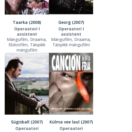
Taarka (2008)
Georg (2007)
Operaatori I
Operaatori I
assistent
assistent
Mängufilm, Draama,
Mängufilm, Draama,
Eluloofilm, Täispikk
Täispikk mängufilm
mängufilm
Sügisball (2007)
Külma vee laul (2007)
Operaatori
Operaatori