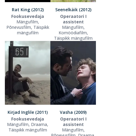
Rat King (2012)
Seenelkäik (2012)
Fookusevedaja
Operaatori I
Mängufilm,
assistent
Põnevusfilm, Täispikk
Mängufilm,
mängufilm
Komöödiafilm,
Täispikk mängufilm
Kirjad Inglile (2011)
Vasha (2009)
Fookusevedaja
Operaatori I
Mängufilm, Draama,
assistent
Täispikk mängufilm
Mängufilm,
Põnevusfilm, Draama,