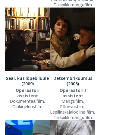
Täispikk mängufilm
Seal, kus lõpeb luule
Detsembrikuumus
(2009)
(2008)
Operaatori
Operaatori I
assistent
assistent
Dokumentaalfilm,
Mängufilm,
Olukirjeldusfilm
Põnevusfilm,
Eepiline/ajalooline film,
Täispikk mängufilm