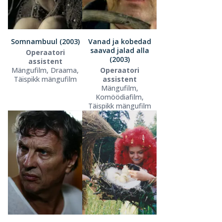
Somnambuul (2003)
Vanad ja kobedad
saavad jalad alla
Operaatori
(2003)
assistent
Mängufilm, Draama,
Operaatori
Täispikk mängufilm
assistent
Mängufilm,
Komöödiafilm,
Täispikk mängufilm