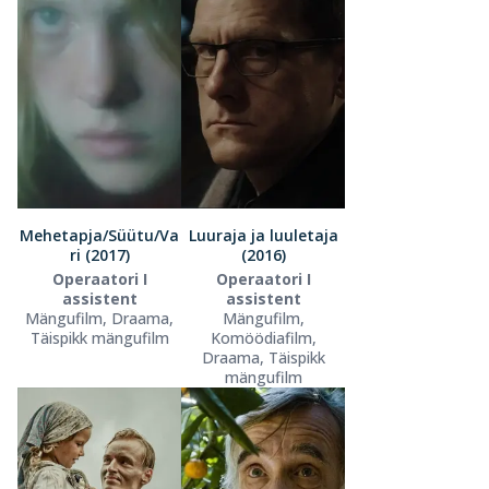
Mehetapja/Süütu/Va
Luuraja ja luuletaja
ri (2017)
(2016)
Operaatori I
Operaatori I
assistent
assistent
Mängufilm, Draama,
Mängufilm,
Täispikk mängufilm
Komöödiafilm,
Draama, Täispikk
mängufilm