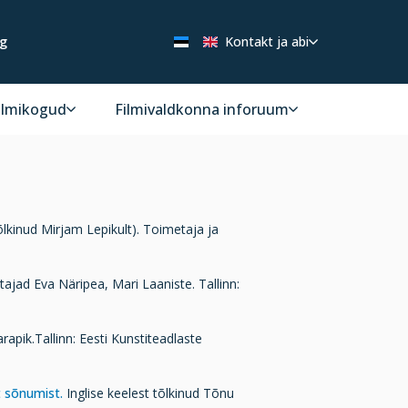
ng
Kontakt ja abi
ilmikogud
Filmivaldkonna inforuum
õlkinud Mirjam Lepikult). Toimetaja ja
ajad Eva Näripea, Mari Laaniste. Tallinn:
rapik.Tallinn: Eesti Kunstiteadlaste
t sõnumist.
Inglise keelest tõlkinud Tõnu