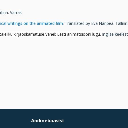
llinn: Varrak.
cal writings on the animated film.
Translated by Eva Näripea. Tallinn
täieliku kirjaoskamatuse vahel: Eesti animatsiooni lugu.
In
glise keeles
Andmebaasist