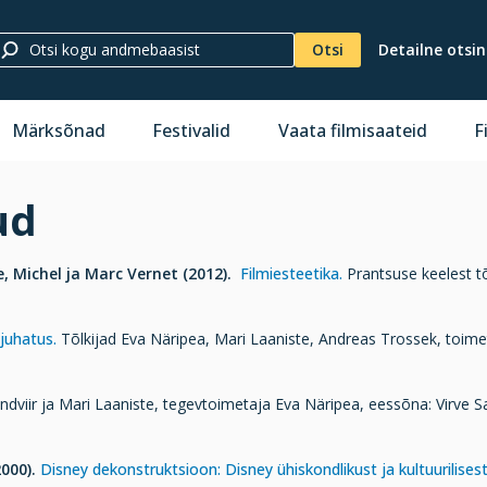
Otsi
Detailne otsi
Märksõnad
Festivalid
Vaata filmisaateid
F
ud
, Michel ja Marc Vernet (2012).
Filmiesteetika.
Prantsuse keelest t
ejuhatus.
Tõlkijad Eva Näripea, Mari Laaniste, Andreas Trossek, toimet
ndviir ja Mari Laaniste, tegevtoimetaja Eva Näripea, eessõna: Virve Sa
2000).
Disney dekonstruktsioon: Disney ühiskondlikust ja kultuurilises