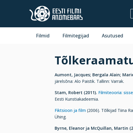
Filmid
Filmitegijad
Asutused
Tõlkeraamat
Aumont, Jacques; Bergala Alain; Marie
järelsõna: Alo Paistik. Tallinn: Varrak.
Stam, Robert (2011).
Filmiteooria: siss
Eesti Kunstiakadeemia.
Fiktsioon ja film
(2006). Tõlkijad Tiina Ra
Ühing.
Byrne, Eleanor ja McQuillan, Martin (