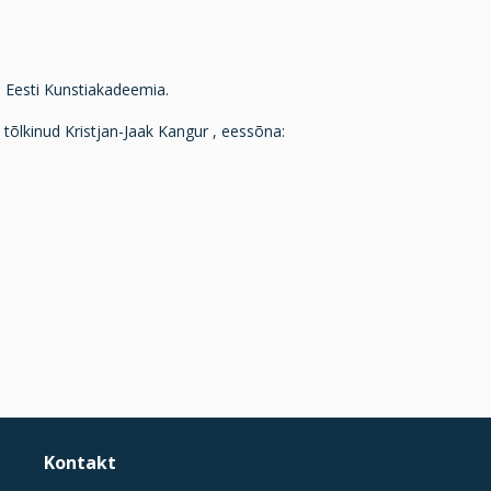
: Eesti Kunstiakadeemia.
t tõlkinud Kristjan-Jaak Kangur , eessõna:
Kontakt