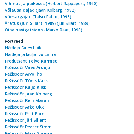
Vihmas ja päikeses
(Herbert Rappaport, 1960)
Võlausaldajad
(Jaan Kolberg, 1992)
Väekargajad
(Talvo Pabut, 1993)
Äratus (Jüri Sillart, 1989)
(Jüri Sillart, 1989)
Öine navigatsioon
(Marko Raat, 1998)
Portreed
Näitleja
Sulev Luik
Näitleja ja laulja
Ivo Linna
Produtsent
Toivo Kurmet
Režissöör
Virve Aruoja
Režissöör
Arvo Iho
Režissöör
Tõnis Kask
Režissöör
Kaljo Kiisk
Režissöör
Jaan Kolberg
Režissöör
Rein Maran
Režissöör
Arko Okk
Režissöör
Priit Pärn
Režissöör
Jüri Sillart
Režissöör
Peeter Simm
Režissöör
Mark Soosaar