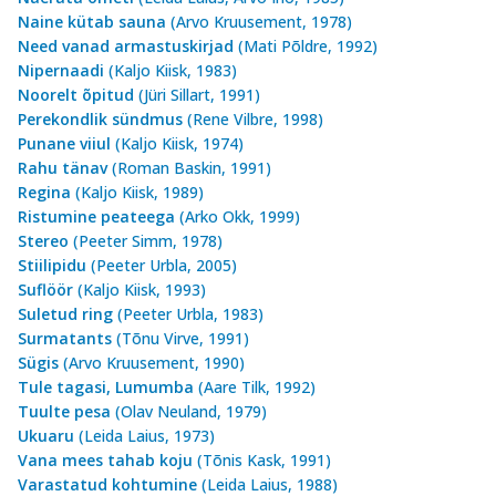
Naine kütab sauna
(Arvo Kruusement, 1978)
Need vanad armastuskirjad
(Mati Põldre, 1992)
Nipernaadi
(Kaljo Kiisk, 1983)
Noorelt õpitud
(Jüri Sillart, 1991)
Perekondlik sündmus
(Rene Vilbre, 1998)
Punane viiul
(Kaljo Kiisk, 1974)
Rahu tänav
(Roman Baskin, 1991)
Regina
(Kaljo Kiisk, 1989)
Ristumine peateega
(Arko Okk, 1999)
Stereo
(Peeter Simm, 1978)
Stiilipidu
(Peeter Urbla, 2005)
Suflöör
(Kaljo Kiisk, 1993)
Suletud ring
(Peeter Urbla, 1983)
Surmatants
(Tõnu Virve, 1991)
Sügis
(Arvo Kruusement, 1990)
Tule tagasi, Lumumba
(Aare Tilk, 1992)
Tuulte pesa
(Olav Neuland, 1979)
Ukuaru
(Leida Laius, 1973)
Vana mees tahab koju
(Tõnis Kask, 1991)
Varastatud kohtumine
(Leida Laius, 1988)