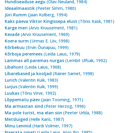
Hundiseaduse aegu
(Olav Neuland, 1984)
Ideaalmaastik
(Peeter Simm, 1980)
Jüri Rumm
(Jaan Kolberg, 1994)
Kaks päeva Viktor Kingissepa elust
(Tõnis Kask, 1981)
Karge meri
(Arvo Kruusement, 1981)
Kevade
(Arvo Kruusement, 1969)
Koera surm
(Urmas E. Liiv, 1998)
Kõrbekuu
(Ervin Õunapuu, 1999)
Kõrboja peremees
(Leida Laius, 1979)
Lammas all paremas nurgas
(Lembit Ulfsak, 1992)
Libahunt
(Leida Laius, 1968)
Libarebased ja kooljad
(Rainer Sarnet, 1998)
Lurich
(Valentin Kuik, 1983)
Lurjus
(Valentin Kuik, 1999)
Luukas
(Tõnu Virve, 1992)
Lõppematu päev
(Jaan Tooming, 1971)
Ma armastan sind
(Peter Herzog, 1996)
Ma pole turist, ma elan siin
(Peeter Urbla, 1988)
Metsluiged
(Helle Karis, 1987)
Minu Leninid
(Hardi Volmer, 1997)
Naerata ometi
(Leida Laius, Arvo Iho, 1985)