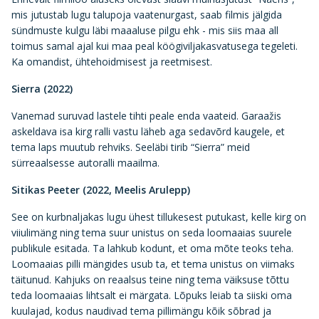
mis jutustab lugu talupoja vaatenurgast, saab filmis jälgida
sündmuste kulgu läbi maaaluse pilgu ehk - mis siis maa all
toimus samal ajal kui maa peal köögiviljakasvatusega tegeleti.
Ka omandist, ühtehoidmisest ja reetmisest.
Sierra (2022)
Vanemad suruvad lastele tihti peale enda vaateid. Garaažis
askeldava isa kirg ralli vastu läheb aga sedavõrd kaugele, et
tema laps muutub rehviks. Seeläbi tirib “Sierra” meid
sürreaalsesse autoralli maailma.
Sitikas Peeter (2022, Meelis Arulepp)
See on kurbnaljakas lugu ühest tillukesest putukast, kelle kirg on
viiulimäng ning tema suur unistus on seda loomaaias suurele
publikule esitada. Ta lahkub kodunt, et oma mõte teoks teha.
Loomaaias pilli mängides usub ta, et tema unistus on viimaks
täitunud. Kahjuks on reaalsus teine ning tema väiksuse tõttu
teda loomaaias lihtsalt ei märgata. Lõpuks leiab ta siiski oma
kuulajad, kodus naudivad tema pillimängu kõik sõbrad ja