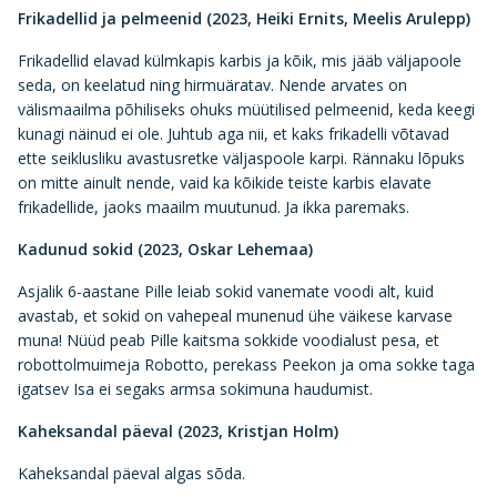
Frikadellid ja pelmeenid (2023, Heiki Ernits, Meelis Arulepp)
Frikadellid elavad külmkapis karbis ja kõik, mis jääb väljapoole
seda, on keelatud ning hirmuäratav. Nende arvates on
välismaailma põhiliseks ohuks müütilised pelmeenid, keda keegi
kunagi näinud ei ole. Juhtub aga nii, et kaks frikadelli võtavad
ette seiklusliku avastusretke väljaspoole karpi. Rännaku lõpuks
on mitte ainult nende, vaid ka kõikide teiste karbis elavate
frikadellide, jaoks maailm muutunud. Ja ikka paremaks.
Kadunud sokid (2023, Oskar Lehemaa)
Asjalik 6-aastane Pille leiab sokid vanemate voodi alt, kuid
avastab, et sokid on vahepeal munenud ühe väikese karvase
muna! Nüüd peab Pille kaitsma sokkide voodialust pesa, et
robottolmuimeja Robotto, perekass Peekon ja oma sokke taga
igatsev Isa ei segaks armsa sokimuna haudumist.
Kaheksandal päeval (2023, Kristjan Holm)
Kaheksandal päeval algas sõda.