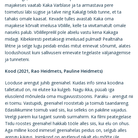
majakeses vaatab Kaka Varblase ja ta armastava pere
toimetusi läbi sügise ja talve ning Kakalgi tekib tunne, et ta
tahaks omale kaasat. Kevade tulles avastab Kaka oma
majakese kõrvalt imeilusa Võilille, kelle ta viivitamatult omale
naiseks palub. Võilillepreilil pole abielu vastu kena Kakaga
midagi. Kibekiiresti peetaksegi imeilusad pulmad! Pealtnäha
lihtne ja selge lugu peidab endas mitut erinevat sõnumit, alates
loodushoiust kuni sallivuseni erinevate tegelaste väljanägemise
ja tunneteni.
Kood (2021, Rao Heidmets, Pauline Heidmets)
Looduse arengut juhib geeniahel. Kuidas info sinna koodina
talletatud on, nii elutee ka kulgeb. Nagu ikka, püüab iga
elusolend mõnuleda oma mugavusstsoonis. Paraku - arengut nii
ei toimu. Vastupidi, geeniahel roostetab ja toimub taandareng.
Edasiliikumine toimub vaid siis, kui selleks on pakiline vajadus.
Veelgi parem kui tagant sunnib surmahirm. Ka filmi peategelase
Tiidu roostes geeniahel hakkab tööle alles siis, kui elu on ohus.
Aga milline kood inimesel geeniahelas peidus on, selgub alles
arengu käigus. Inimkond on arutlenud pikalt elu mõtte üle,