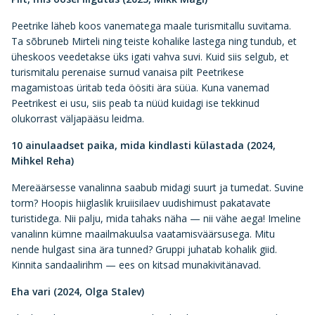
Peetrike läheb koos vanematega maale turismitallu suvitama.
Ta sõbruneb Mirteli ning teiste kohalike lastega ning tundub, et
üheskoos veedetakse üks igati vahva suvi. Kuid siis selgub, et
turismitalu perenaise surnud vanaisa pilt Peetrikese
magamistoas üritab teda öösiti ära süüa. Kuna vanemad
Peetrikest ei usu, siis peab ta nüüd kuidagi ise tekkinud
olukorrast väljapääsu leidma.
10 ainulaadset paika, mida kindlasti külastada (2024,
Mihkel Reha)
Mereäärsesse vanalinna saabub midagi suurt ja tumedat. Suvine
torm? Hoopis hiiglaslik kruiisilaev uudishimust pakatavate
turistidega. Nii palju, mida tahaks näha — nii vähe aega! Imeline
vanalinn kümne maailmakuulsa vaatamisväärsusega. Mitu
nende hulgast sina ära tunned? Gruppi juhatab kohalik giid.
Kinnita sandaalirihm — ees on kitsad munakivitänavad.
Eha vari (2024, Olga Stalev)