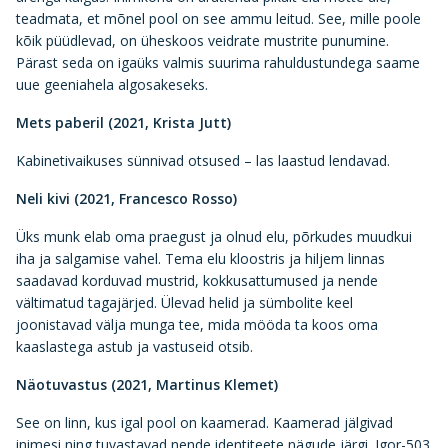
teadmata, et mõnel pool on see ammu leitud. See, mille poole
kõik püüdlevad, on üheskoos veidrate mustrite punumine.
Pärast seda on igaüks valmis suurima rahuldustundega saame
uue geeniahela algosakeseks.
Mets paberil (2021, Krista Jutt)
Kabinetivaikuses sünnivad otsused – las laastud lendavad.
Neli kivi (2021, Francesco Rosso)
Üks munk elab oma praegust ja olnud elu, põrkudes muudkui
iha ja salgamise vahel. Tema elu kloostris ja hiljem linnas
saadavad korduvad mustrid, kokkusattumused ja nende
vältimatud tagajärjed. Ülevad helid ja sümbolite keel
joonistavad välja munga tee, mida mööda ta koos oma
kaaslastega astub ja vastuseid otsib.
Näotuvastus (2021, Martinus Klemet)
See on linn, kus igal pool on kaamerad. Kaamerad jälgivad
inimesi ning tuvastavad nende identiteete nägude järgi. Igor-503