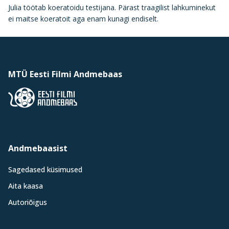
Julia töötab koeratoidu testijana. Pärast traagilist lahkuminekut
ei maitse koeratoit aga enam kunagi endiselt.
MTÜ Eesti Filmi Andmebaas
Andmebaasist
Sagedased küsimused
Aita kaasa
Autoriõigus