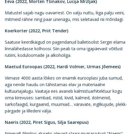
Eeva (2022, Morten Tšinakov, Lucija Mrzljak)
Matustel sajab nagu oavarrest. On valju nuttu, liiga palju veini,
mitmeid rähne ning paar unenägu, mis seletavad nii mõndagi.
Koerkorter (2022, Priit Tender)
Saatuse keerdkäigud on pagendanud balletisolist Sergei elama
linnalähedasse kolhoosi. Siin peab ta oma igapäevast võitlust
rutiini, koduloomade ja alkoholiga.
Maetud Euroopas (2022, Hardi Volmer, Urmas Jõemees)
Viimase 4000 aasta lõikes on enamik eurooplasi juba surnud,
aga nende haudu on tähistamas elav ja materiaalne
kultuuriajalugu. Vaataja ees avaneb kalmistuarhitektuur kogu
oma kirevuses: sambad, ristid, kivid, kalmed, dolmenid,
sarkofaagid, kurgaanid, muumiad… väravate, inglikujude, plekk-
pärgade ja lilledeni välja.
Naeris (2022, Piret Sigus, Silja Saarepuu)
Erinevalt filmiloo aluseks olevast slaavi muinasjutust “Naeris”,