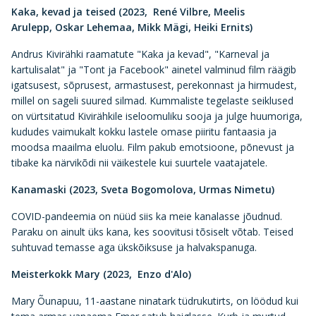
Kaka, kevad ja teised (2023, René Vilbre, Meelis
Arulepp, Oskar Lehemaa, Mikk Mägi, Heiki Ernits)
Andrus Kivirähki raamatute "Kaka ja kevad", "Karneval ja
kartulisalat" ja "Tont ja Facebook" ainetel valminud film räägib
igatsusest, sõprusest, armastusest, perekonnast ja hirmudest,
millel on sageli suured silmad. Kummaliste tegelaste seiklused
on vürtsitatud Kivirähkile iseloomuliku sooja ja julge huumoriga,
kududes vaimukalt kokku lastele omase piiritu fantaasia ja
moodsa maailma eluolu. Film pakub emotsioone, põnevust ja
tibake ka närvikõdi nii väikestele kui suurtele vaatajatele.
Kanamaski (2023, Sveta Bogomolova, Urmas Nimetu)
COVID-pandeemia on nüüd siis ka meie kanalasse jõudnud.
Paraku on ainult üks kana, kes soovitusi tõsiselt võtab. Teised
suhtuvad temasse aga ükskõiksuse ja halvakspanuga.
Meisterkokk Mary (2023, Enzo d'Alo)
Mary Õunapuu, 11-aastane ninatark tüdrukutirts, on löödud kui