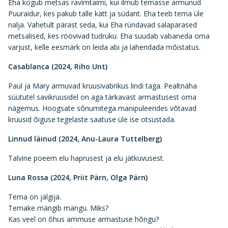
Eha kogub metsas ravimtaimi, kui ilmub temasse armunud
Puuraidur, kes pakub talle kätt ja südant. Eha teeb tema üle
nalja. Vahetult pärast seda, kui Eha ründavad salapärased
metsalised, kes röövivad tüdruku. Eha suudab vabaneda oma
varjust, kelle eesmärk on leida abi ja lahendada mõistatus.
Casablanca (2024, Riho Unt)
Paul ja Mary armuvad kruusivabrikus lindi taga. Pealtnäha
süütutel savikruusidel on aga tärkavast armastusest oma
nägemus. Hoogsate sõnumitega manipuleerides võtavad
kruusid õiguse tegelaste saatuse üle ise otsustada.
Linnud läinud (2024, Anu-Laura Tuttelberg)
Talvine poeem elu haprusest ja elu jätkuvusest.
Luna Rossa (2024, Priit Pärn, Olga Pärn)
Tema on jälgija.
Temake mängib mängu. Miks?
Kas veel on õhus ammuse armastuse hõngu?