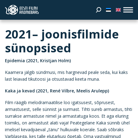
2021– joonisfilmide
sünopsised
Epidemia (2021, Kristjan Holm)
Kaamera jälgib sündmusi, mis hargnevad peale seda, kui kaks
last leiavad tikutoosi ja otsustavad keeta muna.
Kaka ja kevad (2021, René Vilbre, Meelis Arulepp)
Film räägib melodramaatilise loo igatsusest, sõprusest,
armastusest, selle sünnist ja surmast. Tihti sureb armastus, tihti
surrakse armastuse nimel ja armastatuga koos. Et aga eluring
toimiks, on armastust alati vaja! Peategelane Kaka sünnib ühel
imelisel kevadpäeval „tänu“ hulkuvale koerale. Saab sõbraks
Varblasega, kes talle elutarkusi õpetab. Oma vastvalminud