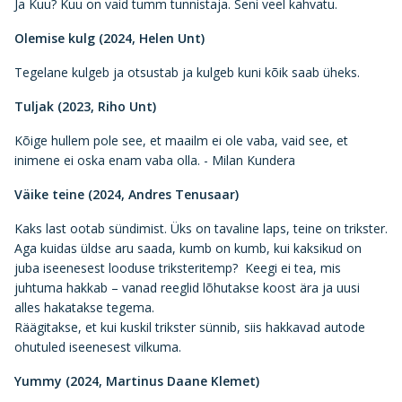
Ja Kuu? Kuu on vaid tumm tunnistaja. Seni veel kahvatu.
Olemise kulg (2024, Helen Unt)
Tegelane kulgeb ja otsustab ja kulgeb kuni kõik saab üheks.
Tuljak (2023, Riho Unt)
Kõige hullem pole see, et maailm ei ole vaba, vaid see, et
inimene ei oska enam vaba olla. - Milan Kundera
Väike teine (2024, Andres Tenusaar)
Kaks last ootab sündimist. Üks on tavaline laps, teine on trikster.
Aga kuidas üldse aru saada, kumb on kumb, kui kaksikud on
juba iseenesest looduse triksteritemp? Keegi ei tea, mis
juhtuma hakkab – vanad reeglid lõhutakse koost ära ja uusi
alles hakatakse tegema.
Räägitakse, et kui kuskil trikster sünnib, siis hakkavad autode
ohutuled iseenesest vilkuma.
Yummy (2024, Martinus Daane Klemet)