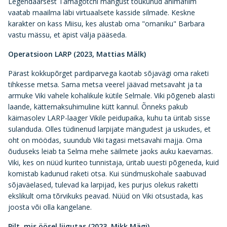
Legendaarsest Tamagotchi mängust tõukunud animafilm
vaatab maailma läbi virtuaalsete kasside silmade. Keskne
karakter on kass Miisu, kes alustab oma "omaniku" Barbara
vastu mässu, et äpist välja pääseda.
Operatsioon LARP (2023, Mattias Mälk)
Pärast kokkupõrget pardiparvega kaotab sõjavägi oma raketi
tihkesse metsa. Sama metsa veerel jäävad metsavaht ja ta
armuke Viki vahele kohalikule kütile Selmale. Viki põgeneb alasti
laande, kättemaksuhimuline kütt kannul. Õnneks pakub
käimasolev LARP-laager Vikile peidupaika, kuhu ta üritab sisse
sulanduda. Olles tüdinenud larpijate mängudest ja uskudes, et
oht on möödas, suundub Viki tagasi metsavahi majja. Oma
õuduseks leiab ta Selma mehe säilmete jaoks auku kaevamas.
Viki, kes on nüüd kuriteo tunnistaja, üritab uuesti põgeneda, kuid
komistab kadunud raketi otsa. Kui sündmuskohale saabuvad
sõjaväelased, tulevad ka larpijad, kes purjus olekus raketti
ekslikult oma tõrvikuks peavad. Nüüd on Viki otsustada, kas
joosta või olla kangelane.
Pilt, mis öösel liigutas (2023, Mikk Mägi)