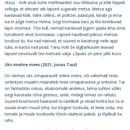
otsus - Volli asub kohe mehhaanilist sisu lõhkuma ja kõik lõppeb
sellega, et elevant viib lapsed sügavale metsa. Metsa aga
kardavad kõik. Vähe sellest, et politsei, päästjad, kiirabi ja ema-
isa ei julge metsa minna, isegi loomaaia karu ja lõvi keelduvad
lapsi otsimast. Tõsi küll, nemad kardavad pigem jääda ilma oma
turvalisest elust loomaaias. Lapsed naudivad paksus metsas
looduse ilu. Kui nad näevad, et suured ei kavatsegi neile appi
tulla, ei kaota nad pead. Tänu Volli õe digitarkusele leiavad
lapsed iseseisvalt tee metsast välja. Lõpuks on pere jälle koos.
Üks imeline mees (2021, Jonas Taul)
On olemas üks omapäraselt eriline mees, või vähemalt teda
ümbritsev maailm määratleb teda omapärasena ja erilisena. Tal
on fantastilisi oskusi, ebaloomulik andekus, tema suhtes võiks
isegi kasutada sõna geenius, siiski, midagi temas on rahutu.
Suured küsimused haaravad ta täielikult ja viivad kohta kus ta ei
suuda enam muud teha, kui kõigest loobuda, et leida seda, mis
temale ja muule loodusele tõesti väärtust pakub. Ja lõplikult ka
rahu.