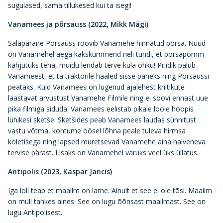
sugulased, sama tillukesed kui ta isegi!
Vanamees ja põrsauss (2022, Mikk Mägi)
Salapärane Põrsauss röövib Vanamehe hinnatud põrsa. Nüüd
on Vanamehel aega kakskümmend neli tundi, et põrsapomm
kahjutuks teha, muidu lendab terve küla õhku! Priidik palub
Vanameest, et ta traktorile hääled sisse paneks ning Põrsaussi
peataks. Kuid Vanamees on lugenud ajalehest kriitikute
laastavat arvustust Vanamehe Filmile ning ei soovi ennast uue
pika filmiga siduda. Vanamees eelistab pikale loole hoopis
lühikesi sketše. Sketšides peab Vanamees laudas sünnitust
vastu võtma, kohtume öösel lõhna peale tuleva hirmsa
koletisega ning lapsed muretsevad Vanamehe aina halveneva
tervise pärast. Lisaks on Vanamehel varuks veel üks üllatus.
Antipolis (2023, Kaspar Jancis)
Iga loll teab et maailm on lame. Ainult et see ei ole tõsi. Maailm
on mull tahkes aines. See on lugu õõnsast maailmast. See on
lugu Antipolisest.