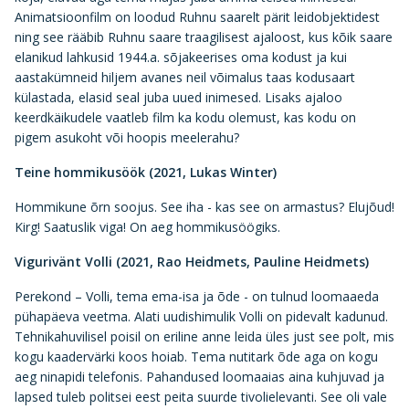
Animatsioonfilm on loodud Ruhnu saarelt pärit leidobjektidest
ning see rääbib Ruhnu saare traagilisest ajaloost, kus kõik saare
elanikud lahkusid 1944.a. sõjakeerises oma kodust ja kui
aastakümneid hiljem avanes neil võimalus taas kodusaart
külastada, elasid seal juba uued inimesed. Lisaks ajaloo
keerdkäikudele vaatleb film ka kodu olemust, kas kodu on
pigem asukoht või hoopis meelerahu?
Teine hommikusöök (2021, Lukas Winter)
Hommikune õrn soojus. See iha - kas see on armastus? Elujõud!
Kirg! Saatuslik viga! On aeg hommikusöögiks.
Vigurivänt Volli (2021, Rao Heidmets, Pauline Heidmets)
Perekond – Volli, tema ema-isa ja õde - on tulnud loomaaeda
pühapäeva veetma. Alati uudishimulik Volli on pidevalt kadunud.
Tehnikahuvilisel poisil on eriline anne leida üles just see polt, mis
kogu kaadervärki koos hoiab. Tema nutitark õde aga on kogu
aeg ninapidi telefonis. Pahandused loomaaias aina kuhjuvad ja
lapsed tuleb politsei eest peita suurde tivolielevanti. See oli vale