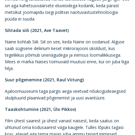
on aga kahetsusväärsete eluviisidega kodanik, keda pärast
metsikut joomapidu isegi politsei näotuvastustehnoloogia
püüda ei suuda.
Silitada siili (2021, Ave Taavet)
Naine kohtab Siili. Siil on see, keda Naine on oodanud. Alguse
saab sügisene deliirium keset mikrorajooni üksildust, kus
tegelikkus põimub unenägudega ja inimsus loomalikkusega.
Mees ei märka Naises toimuvaid muutusi enne, kui on juba liiga
hilja.
Suur põgenemine (2021, Raul Viitung)
Ajaloomuuseumi taga pargis aega veetvad nõukogudeaegsed
skulptuurid plaanivad põgenemist ja uusi avantüüre.
Taaskohtumine (2021, Ülo Pikkov)
Film ühest saarest ja ühest vanast naisest, keda saatus on
uhtunud oma kodusaarest väga kaugele. Tulles lõpuks tagasi
koju, elavad aga tema majas juba ammu teised inimesed.