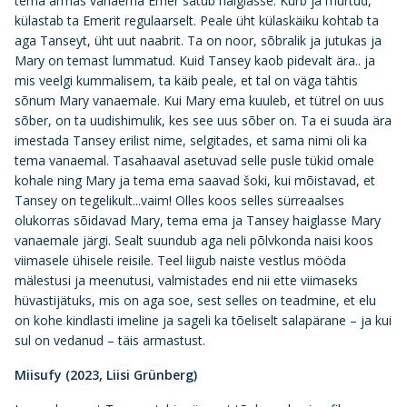
tema armas vanaema Emer satub haiglasse. Kurb ja murtud,
külastab ta Emerit regulaarselt. Peale üht külaskäiku kohtab ta
aga Tanseyt, üht uut naabrit. Ta on noor, sõbralik ja jutukas ja
Mary on temast lummatud. Kuid Tansey kaob pidevalt ära.. ja
mis veelgi kummalisem, ta käib peale, et tal on väga tähtis
sõnum Mary vanaemale. Kui Mary ema kuuleb, et tütrel on uus
sõber, on ta uudishimulik, kes see uus sõber on. Ta ei suuda ära
imestada Tansey erilist nime, selgitades, et sama nimi oli ka
tema vanaemal. Tasahaaval asetuvad selle pusle tükid omale
kohale ning Mary ja tema ema saavad šoki, kui mõistavad, et
Tansey on tegelikult...vaim! Olles koos selles sürreaalses
olukorras sõidavad Mary, tema ema ja Tansey haiglasse Mary
vanaemale järgi. Sealt suundub aga neli põlvkonda naisi koos
viimasele ühisele reisile. Teel liigub naiste vestlus mööda
mälestusi ja meenutusi, valmistades end nii ette viimaseks
hüvastijätuks, mis on aga soe, sest selles on teadmine, et elu
on kohe kindlasti imeline ja sageli ka tõeliselt salapärane – ja kui
sul on vedanud – täis armastust.
Miisufy (2023, Liisi Grünberg)