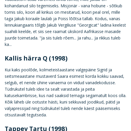
kohandanud silo tegemiseks. Misjonär - vana hobune - sõtkub
tornis silo, koori all kirikus on mesitarud, koori peal orel, mille
taga Jakub koraale laulab ja Poiss lõõtsa tallab. Kodus, vanas
lennukiangaaris tõlgib Jakub Vergiliuse "Georgicat" ladina keelest
suahiili keelde, et siis see raamat ükskord Aafrikasse masaide
juurde toimetada. "Ja siis tuleb rõem... Ja rahu... Ja rikkus tuleb
ka...
Kallis härra Q (1998)
Kui kaks poolõde, kolmeteistaastane valgepäine Sigrid ja
seitsmeaastane mustaverd Saara esimest korda kokku saavad,
selgub, et nende ühine vanaema on viidud vanadekodusse.
Tüdrukutel tuleb idee ta sealt varastada ja peita
katusekambrisse, kus nad saaksid temaga segamatult koos olla.
Kõik läheb üle ootuste hästi, kuni sekkuvad joodikud, pätid ja
väljapressijad ning tüdrukutel tuleb nende käest pääsemiseks
otsustavalt tegutseda.
Tappev Tartu (1998)