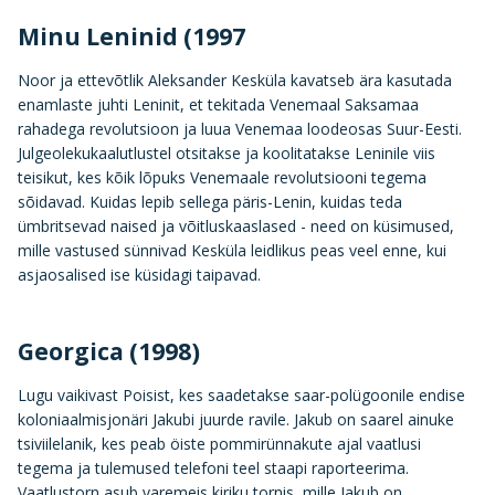
Minu Leninid (1997
Noor ja ettevõtlik Aleksander Kesküla kavatseb ära kasutada
enamlaste juhti Leninit, et tekitada Venemaal Saksamaa
rahadega revolutsioon ja luua Venemaa loodeosas Suur-Eesti.
Julgeolekukaalutlustel otsitakse ja koolitatakse Leninile viis
teisikut, kes kõik lõpuks Venemaale revolutsiooni tegema
sõidavad. Kuidas lepib sellega päris-Lenin, kuidas teda
ümbritsevad naised ja võitluskaaslased - need on küsimused,
mille vastused sünnivad Kesküla leidlikus peas veel enne, kui
asjaosalised ise küsidagi taipavad.
Georgica (1998)
Lugu vaikivast Poisist, kes saadetakse saar-polügoonile endise
koloniaalmisjonäri Jakubi juurde ravile. Jakub on saarel ainuke
tsiviilelanik, kes peab öiste pommirünnakute ajal vaatlusi
tegema ja tulemused telefoni teel staapi raporteerima.
Vaatlustorn asub varemeis kiriku tornis, mille Jakub on