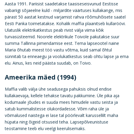
Aasta 1991. Pariisist saadetakse taasiseseisvunud Eestisse
vabariigi sõjaeelne kuld - miljardite väärtuses kullakange, mis
pärast 50 aastat kestnud varjamist rahva rõõmuhõisete saatel
Eesti Panka toimetatakse. Kohalik maffia plaanitseb kullaröövi.
Ulatuslik elektrikatkestus peab rivist välja viima kõik
turvasüsteemid. Noorele elektrikule Toivole pakutakse suur
summa Tallinna pimendamise eest. Tema lapseootel naine
Maria õhutab meest töö vastu võtma, kuid samal õhtul
sünnitab ta enneaegu ja voolukatkestus seab ohtu lapse ja ema
elu. Ainus, kes neid päästa suudab, on Toivo.
Ameerika mäed (1994)
Maffia valib välja ühe seadusega pahuksis olnud endise
kullakaevaja, kellele tehakse tavatu pakkumine. Üle pika aja
kodumaale jõudes ei suuda mees himudele vastu seista ja
satub kummalistesse olukordadesse. Võim raha üle ja
võimalused naistega ei lase tal pöörlevalt karussellilt maha
hüpata ning õigeid otsuseid teha. Lapsepõlveunistuse
teostamine teeb elu veelgi keerulisemaks.