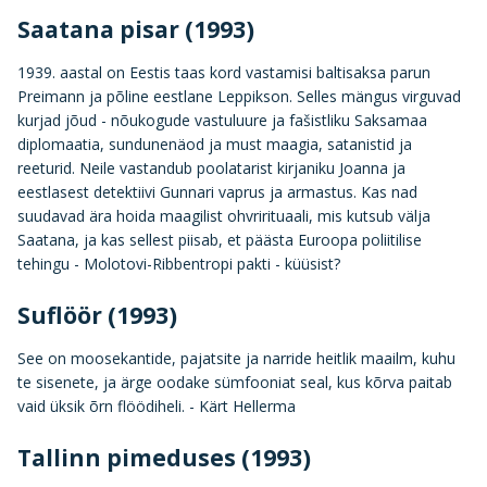
Saatana pisar (1993)
1939. aastal on Eestis taas kord vastamisi baltisaksa parun
Preimann ja põline eestlane Leppikson. Selles mängus virguvad
kurjad jõud - nõukogude vastuluure ja fašistliku Saksamaa
diplomaatia, sundunenäod ja must maagia, satanistid ja
reeturid. Neile vastandub poolatarist kirjaniku Joanna ja
eestlasest detektiivi Gunnari vaprus ja armastus. Kas nad
suudavad ära hoida maagilist ohvrirituaali, mis kutsub välja
Saatana, ja kas sellest piisab, et päästa Euroopa poliitilise
tehingu - Molotovi-Ribbentropi pakti - küüsist?
Suflöör (1993)
See on moosekantide, pajatsite ja narride heitlik maailm, kuhu
te sisenete, ja ärge oodake sümfooniat seal, kus kõrva paitab
vaid üksik õrn flöödiheli. - Kärt Hellerma
Tallinn pimeduses (1993)