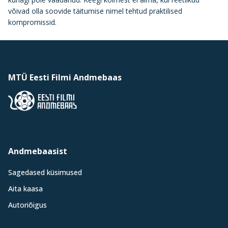
võivad olla soovide täitumise nimel tehtud praktilised
kompromissid.
MTÜ Eesti Filmi Andmebaas
Andmebaasist
Sagedased küsimused
Aita kaasa
Autoriõigus