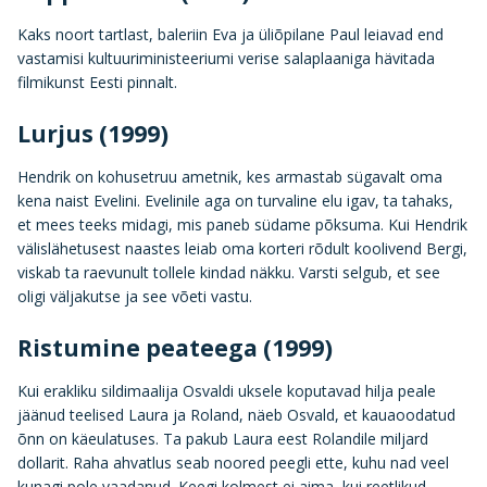
Kaks noort tartlast, baleriin Eva ja üliõpilane Paul leiavad end
vastamisi kultuuriministeeriumi verise salaplaaniga hävitada
filmikunst Eesti pinnalt.
Lurjus (1999)
Hendrik on kohusetruu ametnik, kes armastab sügavalt oma
kena naist Evelini. Evelinile aga on turvaline elu igav, ta tahaks,
et mees teeks midagi, mis paneb südame põksuma. Kui Hendrik
välislähetusest naastes leiab oma korteri rõdult koolivend Bergi,
viskab ta raevunult tollele kindad näkku. Varsti selgub, et see
oligi väljakutse ja see võeti vastu.
Ristumine peateega (1999)
Kui erakliku sildimaalija Osvaldi uksele koputavad hilja peale
jäänud teelised Laura ja Roland, näeb Osvald, et kauaoodatud
õnn on käeulatuses. Ta pakub Laura eest Rolandile miljard
dollarit. Raha ahvatlus seab noored peegli ette, kuhu nad veel
kunagi pole vaadanud. Keegi kolmest ei aima, kui reetlikud