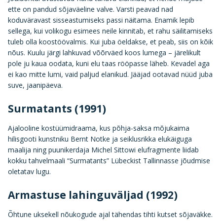
ette on pandud sõjaväeline valve. Varsti peavad nad
koduväravast sisseastumiseks passi näitama. Enamik lepib
sellega, kui volikogu esimees neile kinnitab, et rahu säilitamiseks
tuleb olla koostöövalmis. Kui juba öeldakse, et peab, siis on kõik
nõus. Kuulu järgi lahkuvad võõrväed koos lumega – järelikult
pole ju kaua oodata, kuni elu taas rööpasse läheb. Kevadel aga
ei kao mitte lumi, vaid paljud elanikud. Jääjad ootavad nüüd juba
suve, jaanipäeva.
Surmatants (1991)
Ajalooline kostüümidraama, kus põhja-saksa mõjukaima
hilisgooti kunstniku Bernt Notke ja seiklusrikka elukäiguga
maalija ning puunikerdaja Michel Sittowi elufragmente liidab
kokku tahvelmaali “Surmatants” Lübeckist Tallinnasse jõudmise
oletatav lugu.
Armastuse lahinguväljad (1992)
Õhtune uksekell nõukogude ajal tähendas tihti kutset sõjaväkke.