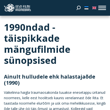
1990ndad -
täispikkade
mängufilmide
sünopsised
Ainult hulludele ehk halastajaõde
(1990)
Väikelinna haigla traumaosakonda tuuakse enesetappu üritanud
noormees, kelle eest hoolitseb kaunis venelannast õde Rita. Et
taastada noormehe elurõõm ja usk oma mehelikkusesse, kingib
õde talle ühe öö täis õrnust ja armastust. Kolleegid vaid