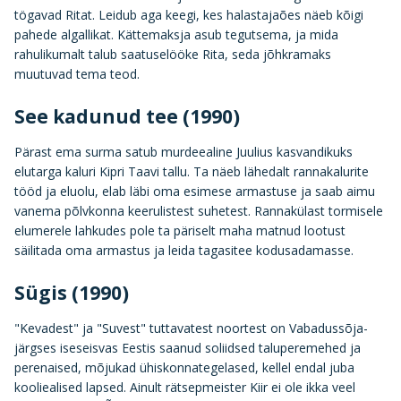
tögavad Ritat. Leidub aga keegi, kes halastajaões näeb kõigi
pahede algallikat. Kättemaksja asub tegutsema, ja mida
rahulikumalt talub saatuselööke Rita, seda jõhkramaks
muutuvad tema teod.
See kadunud tee (1990)
Pärast ema surma satub murdeealine Juulius kasvandikuks
elutarga kaluri Kipri Taavi tallu. Ta näeb lähedalt rannakalurite
tööd ja eluolu, elab läbi oma esimese armastuse ja saab aimu
vanema põlvkonna keerulistest suhetest. Rannakülast tormisele
elumerele lahkudes pole ta päriselt maha matnud lootust
säilitada oma armastus ja leida tagasitee kodusadamasse.
Sügis (1990)
"Kevadest" ja "Suvest" tuttavatest noortest on Vabadussõja-
järgses iseseisvas Eestis saanud soliidsed taluperemehed ja
perenaised, mõjukad ühiskonnategelased, kellel endal juba
kooliealised lapsed. Ainult rätsepmeister Kiir ei ole ikka veel