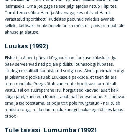
leidmiseks. Oma jõuguga taiese jälgi ajades ristub Filipi tee
Tomi, tema sõbra Harri ja Ahvenaga, kes otsivad Harrilt
varastatud spordikotti. Pudelites peitunud saladus avaneb
sellele, kel lisaks heale õnnele on ka mõistust, mis trumpab üle
ahnuse ja alatuse.
Luukas (1992)
Elsbeti ja Alberti päeva kõrgpunkt on Luukase külaskäik. Iga
päev serveerivad nad pojale piduliku lõunasöögi hubases,
lilledega rikkalikult kaunistatud söögitoas. Ainult parimaid roogi
ja õilsamaid jooke tuleb Luukasele pakkuda, et teenida ära
tema rahulolu. Poeg võtab vanemate hoolitsuse armulikult
vastu. Tal on suurepärane isu, hõrgutised kaovad laualt käik
käigu järel, kuni teda lõpuks tabab halb enesetunne. Siis peavad
ema ja isa tõestama, et poja toit pole mürgitatud - neil tuleb
maitsta roogi, mida nad muidu kunagi Luukasega ühises lauas
ei söö.
Tule tagasi, Lumumba (1992)