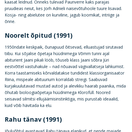
kaasat leidnud. Õnneks tulevad Paunverre kaks parajas
pruudieas neiut, kes Jorh Adnieli naisevõtuhoole tuure lisavad.
Kosja- ning abielutee on kurviline, jagub koomikat, intriige ja
õnne.
Noorelt õpitud (1991)
1950ndate keskpaik, õunapuud õitsevad, elluastujad sirutavad
tiibu. Kui sõjalise õpetaja hüüdnimega Võmm tunni ajal
abiturient Jaani pikali lööb, tõuseb klass Jaani sõbra Jüri
eestvõttel vastuhakule – nad nõuavad vägivallatseja lahkumist.
Korra taastamiseks kõrvaldatakse tundidest klassiorganisaator
Riina, mispeale abituurium korraldab streigi. Saabuvad
kurjakuulutavad mustad autod ja alevikku haarab paanika, mida
õhutab bioloogiaõpetaja hüüdnimega Klorofüll. Noored
seisavad silmitsi ellujäämisinstinktiga, mis purustab ideaalid,
kuid võib hävitada ka elu.
Rahu tänav (1991)
Jõuluõhtul avastavad Rahu tänava elanikud, et nende majade