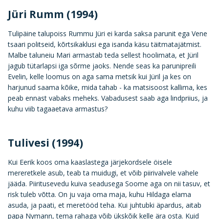
Jüri Rumm (1994)
Tulipäine talupoiss Rummu Jüri ei karda saksa parunit ega Vene
tsaari politseid, kõrtsikaklusi ega isanda käsu täitmatajätmist.
Malbe taluneiu Mari armastab teda sellest hoolimata, et Jüril
jagub tütarlapsi iga sõrme jaoks. Nende seas ka parunipreili
Evelin, kelle loomus on aga sama metsik kui Jüril ja kes on
harjunud saama kõike, mida tahab - ka matsisoost kallima, kes
peab ennast vabaks meheks. Vabadusest saab aga lindpriius, ja
kuhu viib tagaaetava armastus?
Tulivesi (1994)
Kui Eerik koos oma kaaslastega järjekordsele öisele
mereretkele asub, teab ta muidugi, et võib piirivalvele vahele
jääda. Piiritusevedu kuiva seadusega Soome aga on nii tasuv, et
risk tuleb võtta. On ju vaja oma maja, kuhu Hildaga elama
asuda, ja paati, et meretööd teha. Kui juhtubki äpardus, aitab
papa Nymann, tema rahaga võib ükskõik kelle ära osta. Kuid