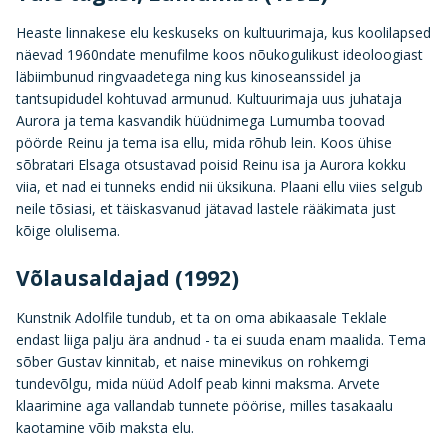
Heaste linnakese elu keskuseks on kultuurimaja, kus koolilapsed
näevad 1960ndate menufilme koos nõukogulikust ideoloogiast
läbiimbunud ringvaadetega ning kus kinoseanssidel ja
tantsupidudel kohtuvad armunud. Kultuurimaja uus juhataja
Aurora ja tema kasvandik hüüdnimega Lumumba toovad
pöörde Reinu ja tema isa ellu, mida rõhub lein. Koos ühise
sõbratari Elsaga otsustavad poisid Reinu isa ja Aurora kokku
viia, et nad ei tunneks endid nii üksikuna. Plaani ellu viies selgub
neile tõsiasi, et täiskasvanud jätavad lastele rääkimata just
kõige olulisema.
Võlausaldajad (1992)
Kunstnik Adolfile tundub, et ta on oma abikaasale Teklale
endast liiga palju ära andnud - ta ei suuda enam maalida. Tema
sõber Gustav kinnitab, et naise minevikus on rohkemgi
tundevõlgu, mida nüüd Adolf peab kinni maksma. Arvete
klaarimine aga vallandab tunnete pöörise, milles tasakaalu
kaotamine võib maksta elu.