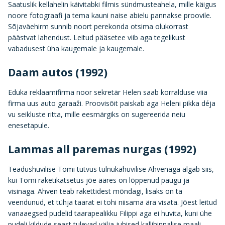
Saatuslik kellahelin käivitabki filmis sündmusteahela, mille käigus
noore fotograafi ja tema kauni naise abielu pannakse proovile.
Sõjaväehirm sunnib noort perekonda otsima olukorrast
päästvat lahendust. Leitud pääsetee viib aga tegelikust
vabadusest üha kaugemale ja kaugemale.
Daam autos (1992)
Eduka reklaamifirma noor sekretär Helen saab korralduse viia
firma uus auto garaaži. Proovisõit paiskab aga Heleni pikka déja
vu seikluste ritta, mille eesmärgiks on sugereerida neiu
enesetapule.
Lammas all paremas nurgas (1992)
Teadushuvilise Tomi tutvus tulnukahuvilise Ahvenaga algab siis,
kui Tomi raketikatsetus jõe ääres on lõppenud paugu ja
visinaga. Ahven teab rakettidest mõndagi, lisaks on ta
veendunud, et tühja taarat ei tohi niisama ära visata. Jõest leitud
vanaaegsed pudelid taarapealikku Filippi aga ei huvita, kuni ühe
pudeli kildude seast tulevad välja juhised kallihinnalise maali