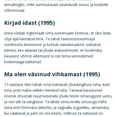
armuleegiks, mille summutavad varanduslik seisus ja kodanlik
võltsmoraal.
Kirjad idast (1995)
Anna sõidab Inglismaalt oma sünnimaale Eestisse, et üles leida
sõja ajal kaotatud ema. Ta satub taasiseseisvumisaja
sündmuste keerisesse ja kohtab vabadusaatest sütitatud
inimesi, kes aitavad tal jõuda äratundmisele, et hoolimata
kauasest võõrsil viibimisest ei ole tema veresidemed
kodumaaga katkenud.
Ma olen väsinud vihkamast (1995)
17-aastane Siim tahab oma tüdrukule jõulukingituse teha, kuid
ema joob maha selleks teenitud raha. Tänaval karastunud
nooruk otsustab nüüd kasutada jõudu teiste omasuguste vastu,
ja see viib ta vanglasse. Ta läheb sinna kindla otsusega mitte
lasta end tõmmata ülekohtu ja vägivalla sügavikku, aimamata,
kui salakaval ja julm on see keeris, millesse ta sattunud on.