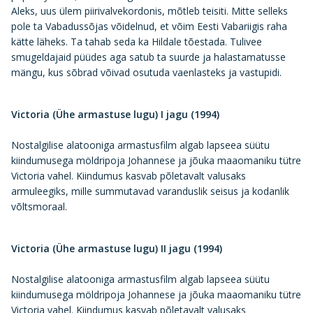
Aleks, uus ülem piirivalvekordonis, mõtleb teisiti. Mitte selleks
pole ta Vabadussõjas võidelnud, et võim Eesti Vabariigis raha
kätte läheks. Ta tahab seda ka Hildale tõestada. Tulivee
smugeldajaid püüdes aga satub ta suurde ja halastamatusse
mängu, kus sõbrad võivad osutuda vaenlasteks ja vastupidi.
Victoria (Ühe armastuse lugu) I jagu (1994)
Nostalgilise alatooniga armastusfilm algab lapseea süütu
kiindumusega möldripoja Johannese ja jõuka maaomaniku tütre
Victoria vahel. Kiindumus kasvab põletavalt valusaks
armuleegiks, mille summutavad varanduslik seisus ja kodanlik
võltsmoraal.
Victoria (Ühe armastuse lugu) II jagu (1994)
Nostalgilise alatooniga armastusfilm algab lapseea süütu
kiindumusega möldripoja Johannese ja jõuka maaomaniku tütre
Victoria vahel. Kiindumus kasvab põletavalt valusaks