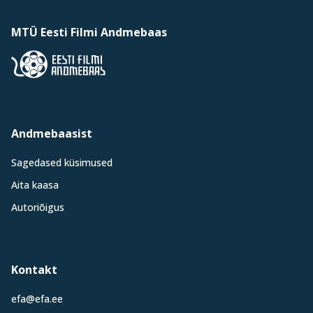
MTÜ Eesti Filmi Andmebaas
Andmebaasist
Sagedased küsimused
Aita kaasa
Autoriõigus
Kontakt
efa@efa.ee