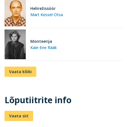
Helirežissöör
Mart Kessel-Otsa
Monteerija
Kaie-Ene Rääk
Vaata kõiki
Lõputiitrite info
Vaata siit