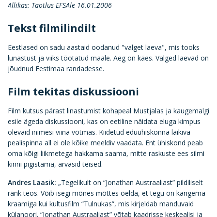
Allikas: Taotlus EFSAle 16.01.2006
Tekst filmilindilt
Eestlased on sadu aastaid oodanud "valget laeva", mis tooks
lunastust ja viiks tõotatud maale. Aeg on käes. Valged laevad on
jõudnud Eestimaa randadesse.
Film tekitas diskussiooni
Film kutsus pärast linastumist kohapeal Mustjalas ja kaugemalgi
esile ägeda diskussiooni, kas on eetiline näidata eluga kimpus
olevaid inimesi viina võtmas. Kiidetud eduühiskonna läikiva
pealispinna all ei ole kõike meeldiv vaadata. Ent ühiskond peab
oma kõigi liikmetega hakkama saama, mitte raskuste ees silmi
kinni pigistama, arvasid teised.
Andres Laasik:
„Tegelikult on “Jonathan Austraaliast” pildiliselt
ränk teos. Võib isegi mõnes mõttes öelda, et tegu on kangema
kraamiga kui kultusfilm “Tulnukas”, mis kirjeldab manduvaid
külanoori. “Jonathan Austraaliast” võtab kaadrisse keskealisi ja