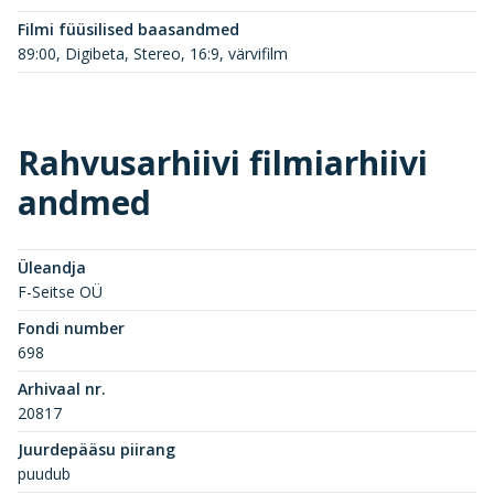
Filmi füüsilised baasandmed
89:00, Digibeta, Stereo, 16:9, värvifilm
Rahvusarhiivi filmiarhiivi
andmed
Üleandja
F-Seitse OÜ
Fondi number
698
Arhivaal nr.
20817
Juurdepääsu piirang
puudub