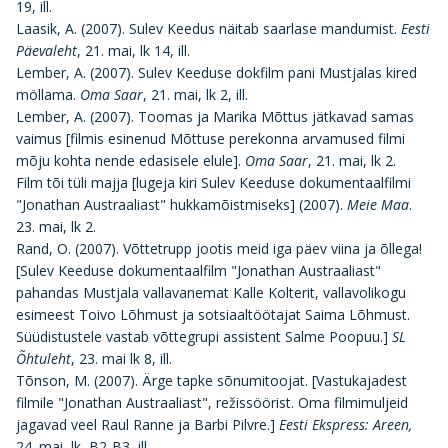
19, ill.
Laasik, A. (2007). Sulev Keedus näitab saarlase mandumist.
Eesti
Päevaleht
, 21. mai, lk 14, ill.
Lember, A. (2007). Sulev Keeduse dokfilm pani Mustjalas kired
möllama.
Oma Saar
, 21. mai, lk 2, ill.
Lember, A. (2007). Toomas ja Marika Mõttus jätkavad samas
vaimus [filmis esinenud Mõttuse perekonna arvamused filmi
mõju kohta nende edasisele elule].
Oma Saar
, 21. mai, lk 2.
Film tõi tüli majja [lugeja kiri Sulev Keeduse dokumentaalfilmi
"Jonathan Austraaliast" hukkamõistmiseks] (2007).
Meie Maa
.
23. mai, lk 2.
Rand, O. (2007). Võttetrupp jootis meid iga päev viina ja õllega!
[Sulev Keeduse dokumentaalfilm "Jonathan Austraaliast"
pahandas Mustjala vallavanemat Kalle Kolterit, vallavolikogu
esimeest Toivo Lõhmust ja sotsiaaltöötajat Saima Lõhmust.
Süüdistustele vastab võttegrupi assistent Salme Poopuu.]
SL
Õhtuleht
, 23. mai lk 8, ill.
Tõnson, M. (2007). Ärge tapke sõnumitoojat. [Vastukajadest
filmile "Jonathan Austraaliast", režissöörist. Oma filmimuljeid
jagavad veel Raul Ranne ja Barbi Pilvre.]
Eesti Ekspress
: Areen,
24. mai, lk B2-B3, ill