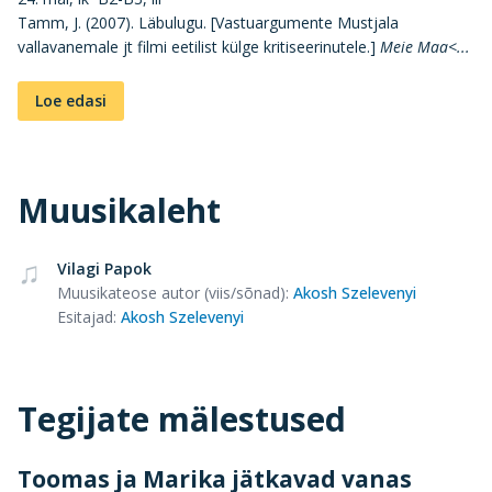
Tamm, J. (2007). Läbulugu. [Vastuargumente Mustjala
vallavanemale jt filmi eetilist külge kritiseerinutele.]
Meie Maa<...
Loe edasi
Muusikaleht
Vilagi Papok
Muusikateose autor (viis/sõnad)
:
Akosh Szelevenyi
Esitajad
:
Akosh Szelevenyi
Tegijate mälestused
Toomas ja Marika jätkavad vanas