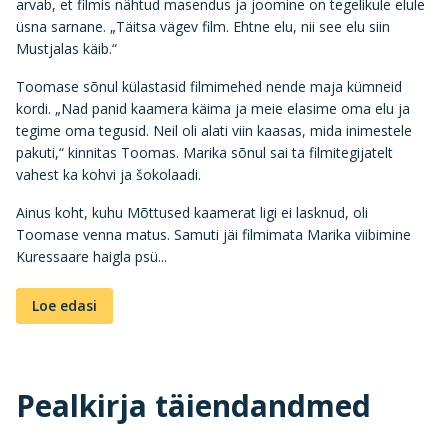
arvab, et filmis nähtud masendus ja joomine on tegelikule elule
üsna sarnane. „Täitsa vägev film. Ehtne elu, nii see elu siin
Mustjalas käib.“
Toomase sõnul külastasid filmimehed nende maja kümneid
kordi. „Nad panid kaamera käima ja meie elasime oma elu ja
tegime oma tegusid. Neil oli alati viin kaasas, mida inimestele
pakuti,“ kinnitas Toomas. Marika sõnul sai ta filmitegijatelt
vahest ka kohvi ja šokolaadi.
Ainus koht, kuhu Mõttused kaamerat ligi ei lasknud, oli
Toomase venna matus. Samuti jäi filmimata Marika viibimine
Kuressaare haigla psü...
Loe edasi
Pealkirja täiendandmed