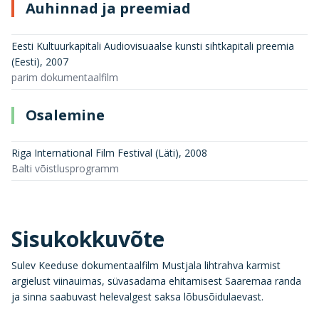
Auhinnad ja preemiad
Eesti Kultuurkapitali Audiovisuaalse kunsti sihtkapitali preemia
(Eesti)
,
2007
parim dokumentaalfilm
Osalemine
Riga International Film Festival (Läti)
,
2008
Balti võistlusprogramm
Sisukokkuvõte
Sulev Keeduse dokumentaalfilm Mustjala lihtrahva karmist
argielust viinauimas, süvasadama ehitamisest Saaremaa randa
ja sinna saabuvast helevalgest saksa lõbusõidulaevast.