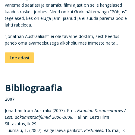
vanemaid saarlasi ja enamiku filmi ajast on selle kangelased
kaadris raskes joobes. Need on kui Gorki näitemängu “Põhjas”
tegelased, kes on eluga jänni jäänud ja ei suuda parema poole
lahti rabeleda.
“Jonathan Austraaliast” ei ole tavaline dokfilm, sest Keedus
paneb oma avameelsusega alkoholiuimas inimeste näita...
Loe edasi
Bibliograafia
2007
Jonathan from Australia (2007). Rmt:
Estonian Documentaries /
Eesti dokumentaalfilmid 2006-2008.
Tallinn: Eesti Filmi
Sihtasutus, lk 29.
Tuumalu, T. (2007). Valge laeva pankrot.
Postimees,
16. mai, lk