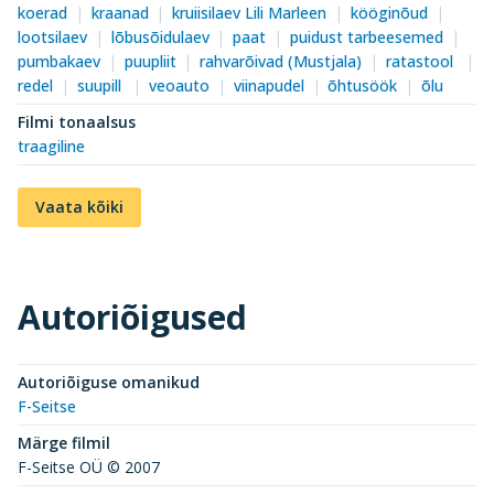
koerad
kraanad
kruiisilaev Lili Marleen
kööginõud
lootsilaev
lõbusõidulaev
paat
puidust tarbeesemed
pumbakaev
puupliit
rahvarõivad (Mustjala)
ratastool
redel
suupill
veoauto
viinapudel
õhtusöök
õlu
Filmi tonaalsus
traagiline
Vaata kõiki
Autoriõigused
Autoriõiguse omanikud
F-Seitse
Märge filmil
F-Seitse OÜ © 2007