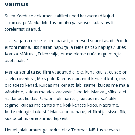
vaimus
Sulev Keeduse dokumentaalfilmi ühed kesksemad kujud
Toomas ja Marika Mõttus on filmiga seoses külarahvalt
tõrelemist saanud.
„Täitsa jama on selle filmi pärast, inimesed süüdistavad. Poodi
ei tohi minna, üks näitab näpuga ja teine näitab näpuga,“ ütles
Marika Mõttus. „Tuleb välja, et me oleme nüüd nagu mingid
asotsiaalid.“
Marika sõnul ta ise filmi vaadanud ei ole, kuna kuulis, et see on
täielik rõvedus. „Miks pole Keedus näidanud kenasid kohti, mis
olid tõesti kenad. Kuidas me kenasti läbi saime, kuidas me maja
värvisime, kuidas ma aias kaevasin,“ loetleb Marika „Miks ta ei
näidanud, kuidas Pahapillil oli jaanituli, kuidas me šašlõkki
tegime, kuidas me tantsisime kõik kenasti koos. Naersime.
Mitte midagi sihukest.“ Marika on pahane, et filmi jäi sisse lõik,
kus ta pihtis oma surnud lapsest.
Hetkel jalaluumurruga kodus olev Toomas Mõttus seevastu