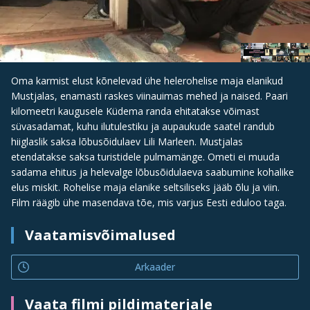
Oma karmist elust kõnelevad ühe helerohelise maja elanikud
Mustjalas, enamasti raskes viinauimas mehed ja naised. Paari
kilomeetri kaugusele Küdema randa ehitatakse võimast
süvasadamat, kuhu ilutulestiku ja aupaukude saatel randub
hiiglaslik saksa lõbusõidulaev Lili Marleen. Mustjalas
etendatakse saksa turistidele pulmamänge. Ometi ei muuda
sadama ehitus ja helevalge lõbusõidulaeva saabumine kohalike
elus miskit. Rohelise maja elanike seltsiliseks jääb õlu ja viin.
Film räägib ühe masendava tõe, mis varjus Eesti eduloo taga.
Vaatamisvõimalused
Arkaader
Vaata filmi pildimaterjale