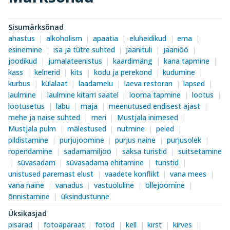
Sisumärksõnad
ahastus
alkoholism
apaatia
eluheidikud
ema
esinemine
isa ja tütre suhted
jaanituli
jaaniöö
joodikud
jumalateenistus
kaardimäng
kana tapmine
kass
kelnerid
kits
kodu ja perekond
kudumine
kurbus
külalaat
laadamelu
laeva restoran
lapsed
laulmine
laulmine kitarri saatel
looma tapmine
lootus
lootusetus
läbu
maja
meenutused endisest ajast
mehe ja naise suhted
meri
Mustjala inimesed
Mustjala pulm
mälestused
nutmine
peied
pildistamine
purjujoomine
purjus naine
purjusolek
ropendamine
sadamamiljöö
saksa turistid
suitsetamine
süvasadam
süvasadama ehitamine
turistid
unistused paremast elust
vaadete konflikt
vana mees
vana naine
vanadus
vastuoluline
õllejoomine
õnnistamine
üksindustunne
Üksikasjad
pisarad
fotoaparaat
fotod
kell
kirst
kirves