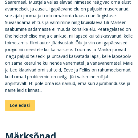
Saaremaal, Mustjala vallas elavad inimesed räägivad oma elust
avameelselt ja ausalt. Igapäevane elu on paljusid muserdanud,
see ajab jooma ja toob omakorda kaasa uue ängistuse.
Süvasadama ehitus ja valmimine ning kruiisilaeva Lili Marleen
saabumine sadamasse ei muuda kohalike elu. Peategelased on
ühe helerohelise maja elanikud, nii lapsed kui täiskasvanud, kelle
toimetamisi filmi autor jäädvustab. Õlu ja viin on igapäevased
joogid nii meestele kui ka naistele. Toomas ja Marika joovad
nagu paljud teisedki ja üritavad kasvatada lapsi, kelle lapsepõlv
on sama keeruline kui nende vanematel ja vanavanematel. Maie
ja Leo klaarivad omi suhteid, Eeve ja Feliks on rahumeelsemad,
kuid omad probleemid on neilgi. Jüri vaikimine mõjub
ängistavalt. Eti pole oma isa näinud, ema suri ajurabandusse ja
naine leidis linnas...
Loe edasi
Märksõnad