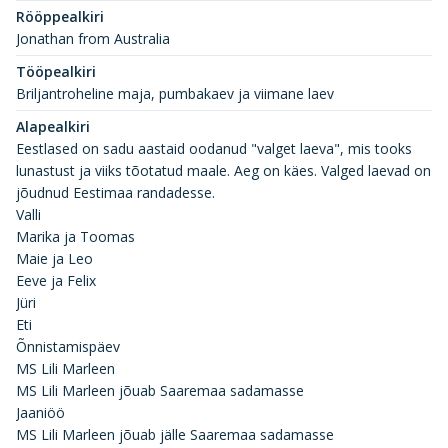
Rööppealkiri
Jonathan from Australia
Tööpealkiri
Briljantroheline maja, pumbakaev ja viimane laev
Alapealkiri
Eestlased on sadu aastaid oodanud "valget laeva", mis tooks
lunastust ja viiks tõotatud maale. Aeg on käes. Valged laevad on
jõudnud Eestimaa randadesse.
Valli
Marika ja Toomas
Maie ja Leo
Eeve ja Felix
Jüri
Eti
Õnnistamispäev
MS Lili Marleen
MS Lili Marleen jõuab Saaremaa sadamasse
Jaaniöö
MS Lili Marleen jõuab jälle Saaremaa sadamasse