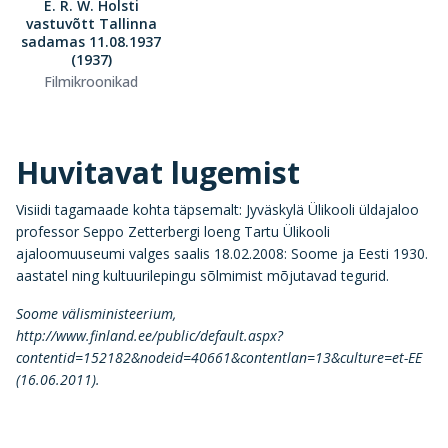
E. R. W. Holsti
vastuvõtt Tallinna
sadamas 11.08.1937
(1937)
Filmikroonikad
Huvitavat lugemist
Visiidi tagamaade kohta täpsemalt: Jyväskylä Ülikooli üldajaloo
professor Seppo Zetterbergi loeng Tartu Ülikooli
ajaloomuuseumi valges saalis 18.02.2008: Soome ja Eesti 1930.
aastatel ning kultuurilepingu sõlmimist mõjutavad tegurid.
Soome välisministeerium,
http://www.finland.ee/public/default.aspx?
contentid=152182&nodeid=40661&contentlan=13&culture=et-EE
(16.06.2011).