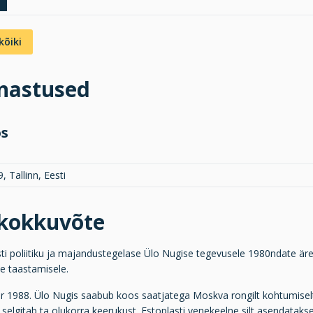
kõiki
inastused
os
, Tallinn, Eesti
ukokkuvõte
ti poliitiku ja majandustegelase Ülo Nugise tegevusele 1980ndate ärev
se taastamisele.
 1988. Ülo Nugis saabub koos saatjatega Moskva rongilt kohtumiselt 
 selgitab ta olukorra keerukust. Estoplasti venekeelne silt asendata