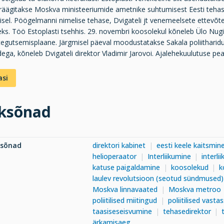
räägitakse Moskva ministeeriumide ametnike suhtumisest Eesti tehase
sel. Pöögelmanni nimelise tehase, Dvigateli jt venemeelsete ettevõtet
ks. Töö Estoplasti tsehhis. 29. novembri koosolekul kõneleb Ülo Nugis
tegutsemisplaane. Järgmisel päeval moodustatakse Sakala poliithari
dega, kõneleb Dvigateli direktor Vladimir Jarovoi. Ajalehekuulutuse pea
asi
ksõnad
ksõnad
direktori kabinet
eesti keele kaitsmin
helioperaator
Interliikumine
interli
katuse paigaldamine
koosolekud
k
laulev revolutsioon (seotud sündmused)
Moskva linnavaated
Moskva metroo
poliitilised miitingud
poliitilised vasta
taasiseseisvumine
tehasedirektor
ärkamisaeg