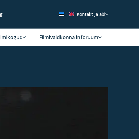
ng
Kontakt ja abi
ilmikogud
Filmivaldkonna inforuum