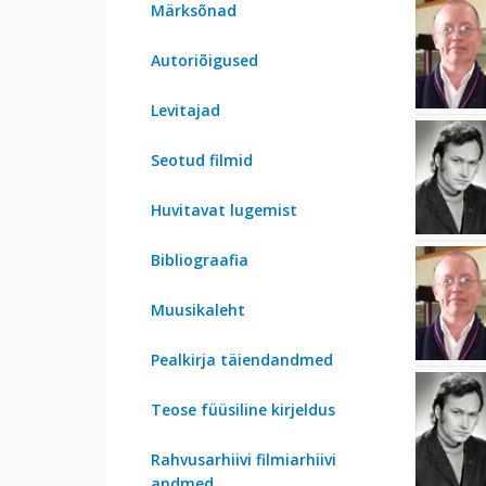
Märksõnad
Autoriõigused
Levitajad
Seotud filmid
Huvitavat lugemist
Bibliograafia
Muusikaleht
Pealkirja täiendandmed
Teose füüsiline kirjeldus
Rahvusarhiivi filmiarhiivi
andmed