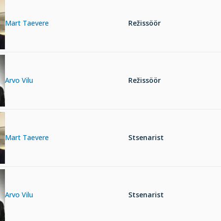
Mart Taevere
Režissöör
Arvo Vilu
Režissöör
Mart Taevere
Stsenarist
Arvo Vilu
Stsenarist