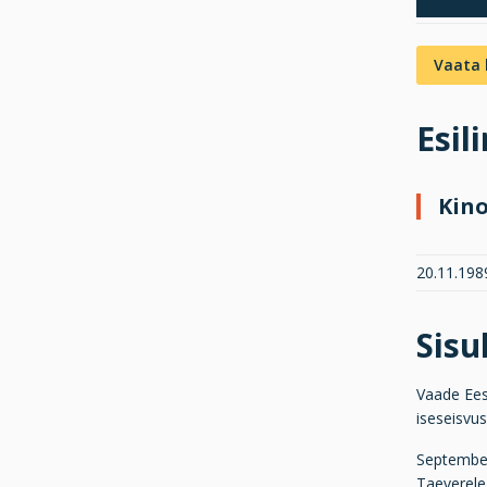
Vaata 
Esil
Kin
20.11.1989
Sis
Vaade Ees
iseseisvu
September
Taeverele