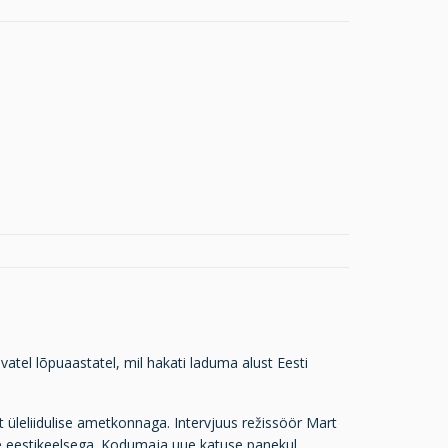
atel lõpuaastatel, mil hakati laduma alust Eesti
üleliidulise ametkonnaga. Intervjuus režissöör Mart
kse eestikeelsega. Kodumaja uue katuse panekul