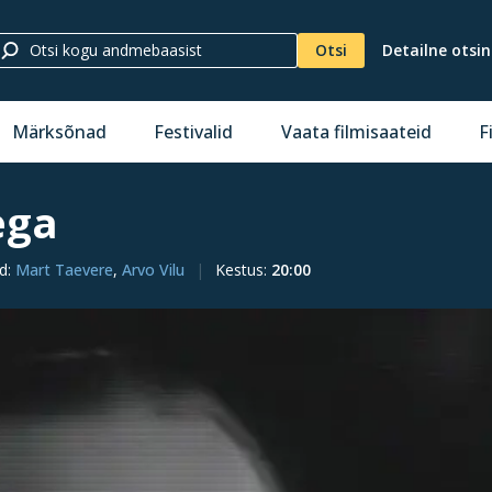
Otsi
Detailne otsi
Märksõnad
Festivalid
Vaata filmisaateid
F
ega
id
:
Mart Taevere
,
Arvo Vilu
Kestus
:
20:00