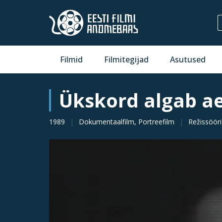
Filmid
Filmitegijad
Asutused
Ükskord algab a
1989
Dokumentaalfilm, Portreefilm
Režissöör