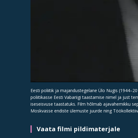
Eesti poliitik ja majandustegelane Ülo Nugis (1944–20
poliitikasse Eesti Vabariigi taastamise nimel ja just t
iseseisvuse taastatuks. Film hõlmab ajavahemikku sep
Moskvasse endiste ülemuste juurde ning Töökollektiiv
Vaata filmi pildimaterjale