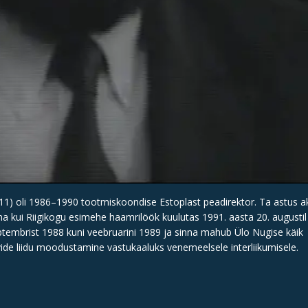
11) oli 1986–1990 tootmiskoondise Estoplast peadirektor. Ta astus akt
ema kui Riigikogu esimehe haamrilöök kuulutas 1991. aasta 20. augustil
tembrist 1988 kuni veebruarini 1989 ja sinna mahub Ülo Nugise käik
ide liidu moodustamine vastukaaluks venemeelsele interliikumisele.