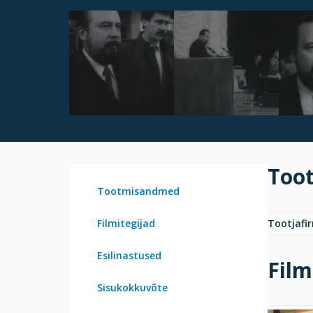
Too
Tootmisandmed
Filmitegijad
Tootjafi
Esilinastused
Film
Sisukokkuvõte