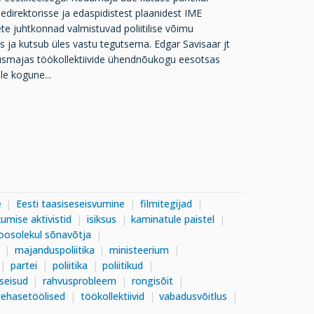
direktorisse ja edaspidistest plaanidest IME
e juhtkonnad valmistuvad poliitilise võimu
 ja kutsub üles vastu tegutsema. Edgar Savisaar jt
dusmajas töökollektiivide ühendnõukogu eesotsas
le kogune...
e
Eesti taasiseseisvumine
filmitegijad
ikumise aktivistid
isiksus
kaminatule paistel
oosolekul sõnavõtja
majanduspoliitika
ministeerium
partei
poliitika
poliitikud
sseisud
rahvusprobleem
rongisõit
tehasetöölised
töökollektiivid
vabadusvõitlus