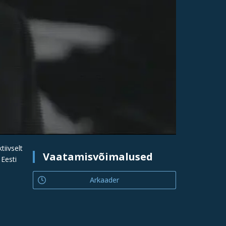
iivselt
Vaatamisvõimalused
 Eesti
Arkaader