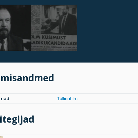
tmisandmed
rmad
Tallinnfilm
itegijad