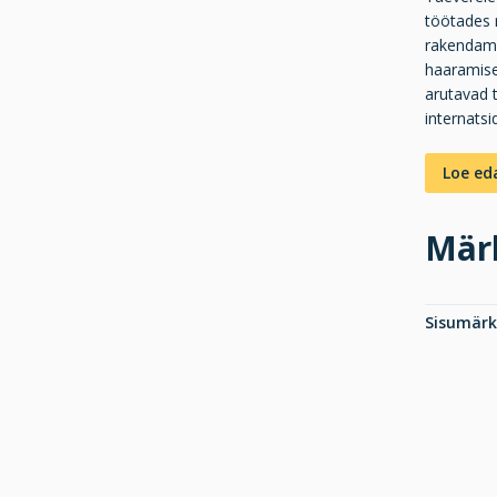
töötades 
rakendami
haaramise
arutavad 
internatsi
Loe ed
Mär
Sisumär