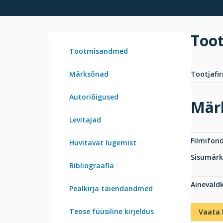
Too
Tootmisandmed
Märksõnad
Tootjafi
Autoriõigused
Mär
Levitajad
Filmifond
Huvitavat lugemist
Sisumär
Bibliograafia
Ainevald
Pealkirja täiendandmed
Teose füüsiline kirjeldus
Vaata 