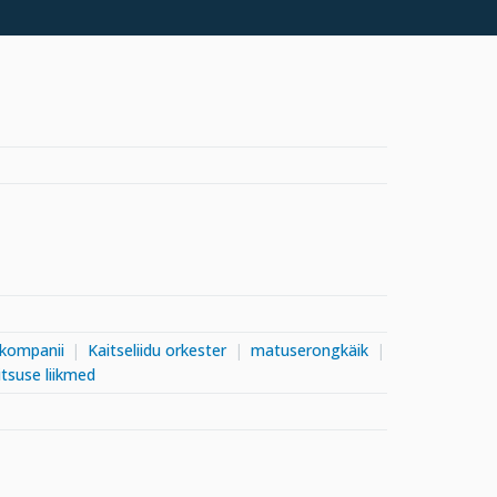
ukompanii
Kaitseliidu orkester
matuserongkäik
itsuse liikmed