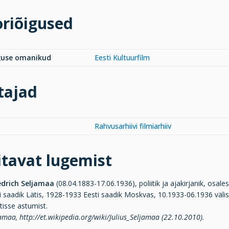
riõigused
guse omanikud
Eesti Kultuurfilm
tajad
Rahvusarhiivi filmiarhiiv
tavat lugemist
iedrich Seljamaa
(08.04.1883-17.06.1936), poliitik ja ajakirjanik, osal
i saadik Lätis, 1928-1933 Eesti saadik Moskvas, 10.1933-06.1936 väli
isse astumist.
jamaa, http://et.wikipedia.org/wiki/Julius_Seljamaa (22.10.2010).