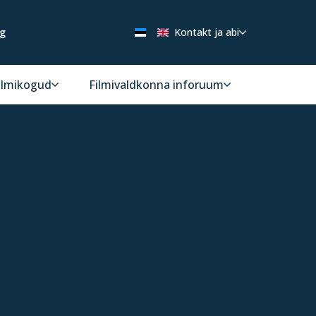
ng
Kontakt ja abi
ilmikogud
Filmivaldkonna inforuum