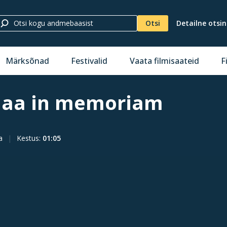
Otsi
Detailne otsi
Märksõnad
Festivalid
Vaata filmisaateid
F
amaa in memoriam
a
Kestus
:
01:05