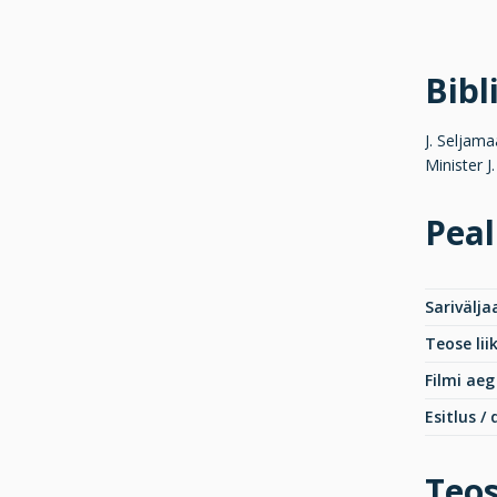
Bibl
J. Seljam
Minister 
Peal
Sarivälja
Teose lii
Filmi aeg
Esitlus /
Teos