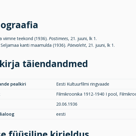
iograafia
aa viimne teekond (1936).
Postimees
, 21. juuni, lk 1.
J. Seljamaa kanti maamulda (1936).
Päevaleht
, 21. juuni, lk 1.
kirja täiendandmed
ande pealkiri
Eesti Kultuurfilmi ringvaade
k
Filmikroonika 1912-1940 I pool, Filmikro
20.06.1936
 dialoog
eesti
e füüsiline kirjeldus