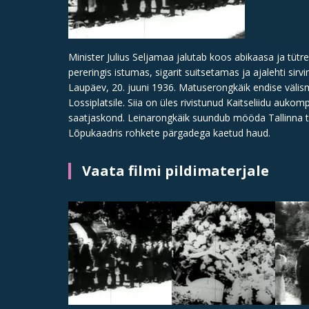
Minister Julius Seljamaa jalutab koos abikaasa ja tü
pereringis istumas, sigarit suitsetamas ja ajalehti sirv
Laupäev, 20. juuni 1936. Matuserongkäik endise välism
Lossiplatsile. Siia on üles rivistunud Kaitseliidu auko
saatjaskond. Leinarongkäik suundub mööda Tallinna t
Lõpukaadris rohkete pärgadega kaetud haud.
Vaata filmi pildimaterjale