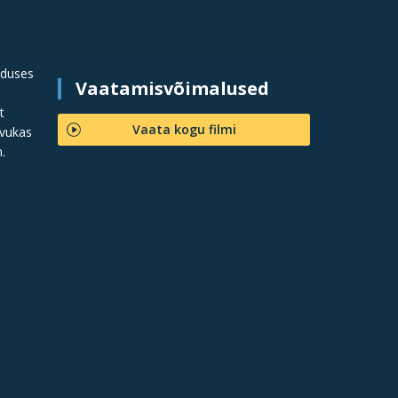
oduses
Vaatamisvõimalused
t
Vaata kogu filmi
rvukas
.