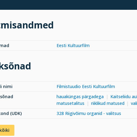
tmisandmed
rmad
Eesti Kultuurfilm
ksõnad
i nimi
Filmistuudio Eesti Kultuurfilm
ksõnad
hauaküngas pärgadega
Kaitseliidu a
matusetalitus
riiklikud matused
val
kond (UDK)
328 Riigivõimu organid - valitsus
kõiki