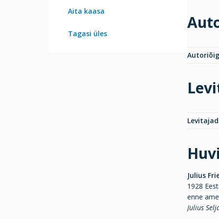
Aita kaasa
Auto
Tagasi üles
Autoriõi
Levi
Levitajad
Huvi
Julius Fr
1928 Eest
enne amet
Julius Sel