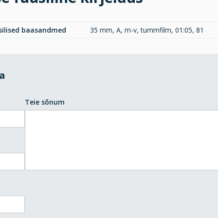
üsilised baasandmed
35 mm, A, m-v, tummfilm, 01:05, 81
da
Teie sõnum