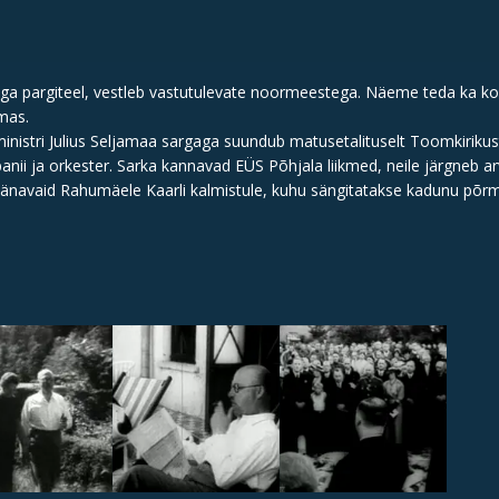
trega pargiteel, vestleb vastutulevate noormeestega. Näeme teda ka k
imas.
inistri Julius Seljamaa sargaga suundub matusetalituselt Toomkirikus
mpanii ja orkester. Sarka kannavad EÜS Põhjala liikmed, neile järgneb a
änavaid Rahumäele Kaarli kalmistule, kuhu sängitatakse kadunu põrm