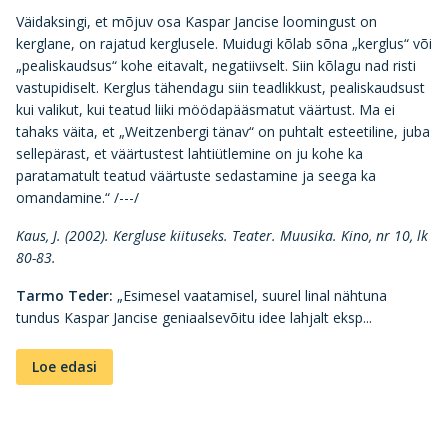
Väidaksingi, et mõjuv osa Kaspar Jancise loomingust on
kerglane, on rajatud kerglusele. Muidugi kõlab sõna „kerglus“ või
„pealiskaudsus“ kohe eitavalt, negatiivselt. Siin kõlagu nad risti
vastupidiselt. Kerglus tähendagu siin teadlikkust, pealiskaudsust
kui valikut, kui teatud liiki möödapääsmatut väärtust. Ma ei
tahaks väita, et „Weitzenbergi tänav“ on puhtalt esteetiline, juba
sellepärast, et väärtustest lahtiütlemine on ju kohe ka
paratamatult teatud väärtuste sedastamine ja seega ka
omandamine.“ /---/
Kaus, J. (2002). Kergluse kiituseks. Teater. Muusika. Kino, nr 10, lk
80-83.
Tarmo Teder:
„Esimesel vaatamisel, suurel linal nähtuna
tundus Kaspar Jancise geniaalsevõitu idee lahjalt eksp...
Loe edasi