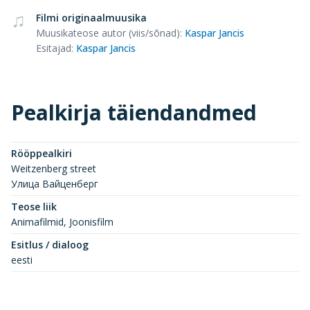
Filmi originaalmuusika
Muusikateose autor (viis/sõnad)
:
Kaspar Jancis
Esitajad
:
Kaspar Jancis
Pealkirja täiendandmed
Rööppealkiri
Weitzenberg street
Улица Вайценберг
Teose liik
Animafilmid, Joonisfilm
Esitlus / dialoog
eesti