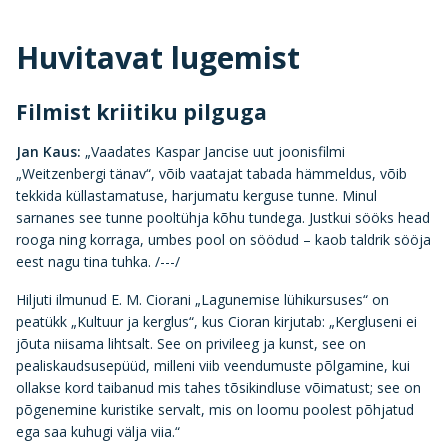
Huvitavat lugemist
Filmist kriitiku pilguga
Jan Kaus:
„Vaadates Kaspar Jancise uut joonisfilmi
„Weitzenbergi tänav“, võib vaatajat tabada hämmeldus, võib
tekkida küllastamatuse, harjumatu kerguse tunne. Minul
sarnanes see tunne pooltühja kõhu tundega. Justkui sööks head
rooga ning korraga, umbes pool on söödud – kaob taldrik sööja
eest nagu tina tuhka. /---/
Hiljuti ilmunud E. M. Ciorani „Lagunemise lühikursuses“ on
peatükk „Kultuur ja kerglus“, kus Cioran kirjutab: „Kergluseni ei
jõuta niisama lihtsalt. See on privileeg ja kunst, see on
pealiskaudsusepüüd, milleni viib veendumuste põlgamine, kui
ollakse kord taibanud mis tahes tõsikindluse võimatust; see on
põgenemine kuristike servalt, mis on loomu poolest põhjatud
ega saa kuhugi välja viia.“