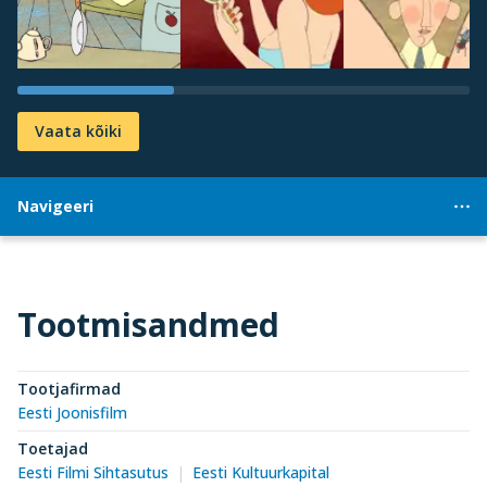
Vaata kõiki
Navigeeri
Tootmisandmed
Tootjafirmad
Eesti Joonisfilm
Toetajad
Eesti Filmi Sihtasutus
Eesti Kultuurkapital