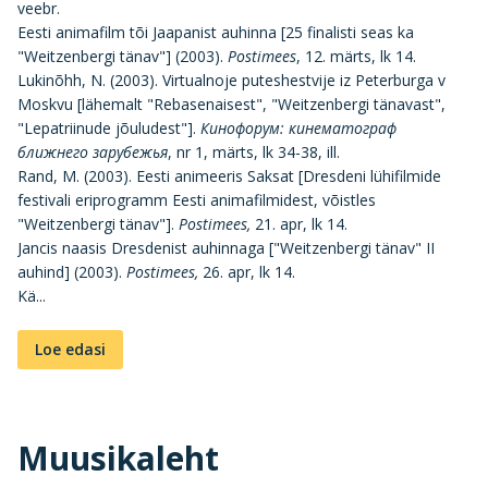
veebr.
Eesti animafilm tõi Jaapanist auhinna [25 finalisti seas ka
"Weitzenbergi tänav"] (2003).
Postimees
, 12. märts, lk 14.
Lukinõhh, N. (2003). Virtualnoje puteshestvije iz Peterburga v
Moskvu [lähemalt "Rebasenaisest", "Weitzenbergi tänavast",
"Lepatriinude jõuludest"].
Кинофорум: кинематограф
ближнего зарубежья
, nr 1, märts, lk 34-38, ill.
Rand, M. (2003). Eesti animeeris Saksat [Dresdeni lühifilmide
festivali eriprogramm Eesti animafilmidest, võistles
"Weitzenbergi tänav"].
Postimees,
21. apr, lk 14.
Jancis naasis Dresdenist auhinnaga ["Weitzenbergi tänav" II
auhind] (2003).
Postimees,
26. apr, lk 14.
Kä...
Loe edasi
Muusikaleht