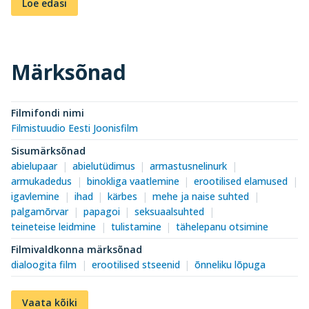
Loe edasi
Märksõnad
Filmifondi nimi
Filmistuudio Eesti Joonisfilm
Sisumärksõnad
abielupaar
abielutüdimus
armastusnelinurk
armukadedus
binokliga vaatlemine
erootilised elamused
igavlemine
ihad
kärbes
mehe ja naise suhted
palgamõrvar
papagoi
seksuaalsuhted
teineteise leidmine
tulistamine
tähelepanu otsimine
Filmivaldkonna märksõnad
dialoogita film
erootilised stseenid
õnneliku lõpuga
Vaata kõiki