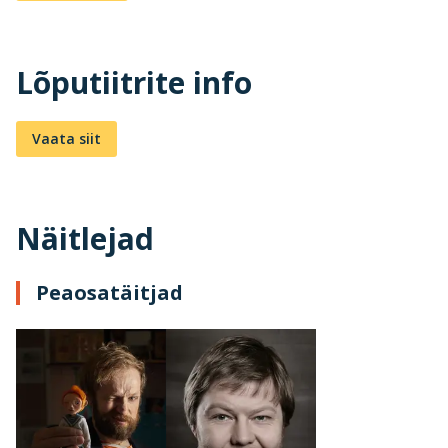
Lõputiitrite info
Vaata siit
Näitlejad
Peaosatäitjad