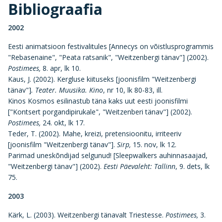
Bibliograafia
2002
Eesti animatsioon festivalitules [Annecys on võistlusprogrammis
"Rebasenaine", "Peata ratsanik", "Weitzenbergi tänav"] (2002).
Postimees,
8. apr, lk 10.
Kaus, J. (2002). Kergluse kiituseks [joonisfilm "Weitzenbergi
tänav"]
. Teater. Muusika. Kino
, nr 10, lk 80-83, ill.
Kinos Kosmos esilinastub täna kaks uut eesti joonisfilmi
["Kontsert porgandipirukale", "Weitzenberi tänav"] (2002).
Postimees,
24. okt, lk 17.
Teder, T. (2002). Mahe, kreizi, pretensioonitu, irriteeriv
[joonisfilm "Weitzenbergi tänav"].
Sirp,
15. nov, lk 12.
Parimad uneskõndijad selgunud! [Sleepwalkers auhinnasaajad,
"Weitzenbergi tänav"] (2002).
Eesti Päevaleht: Tallinn
, 9. dets, lk
75.
2003
Kärk, L. (2003). Weitzenbergi tänavalt Triestesse.
Postimees,
3.