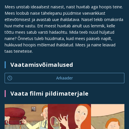
Mees unistab ideaalsest naisest, naist huvitab aga hoopis teine.
Mees loobub naise tähelepanu püüdmise vaevarikkast
ettevõtmisest ja avastab uue ihaldatava. Naisel tekib omakorda
huvi mehe vastu. Ent meest huvitab ainult uus lemmik, kelle
tõttu mees satub varsti hädaohtu. Mida teeb nüüd hüljatud
naine? Õnnetus tuleb hüüdmata, kuid mees pääseb napilt,
hukkuvad hoopis mõlemad ihaldatud. Mees ja naine leiavad
taas teineteise.
Vaatamisvõimalused
Arkaader
Vaata filmi pildimaterjale