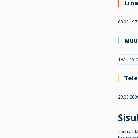
Lina
08.08.1972
Muu
19.10.197
Tele
29.03.2009
Sis
Lennart Me