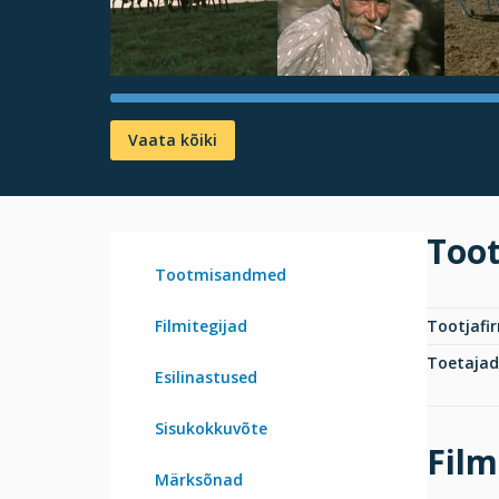
Vaata kõiki
Too
Tootmisandmed
Filmitegijad
Tootjafi
Toetajad
Esilinastused
Sisukokkuvõte
Film
Märksõnad