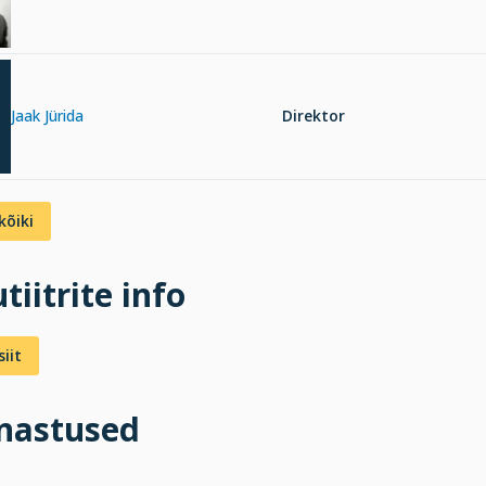
Jaak Jürida
Direktor
kõiki
tiitrite info
iit
inastused