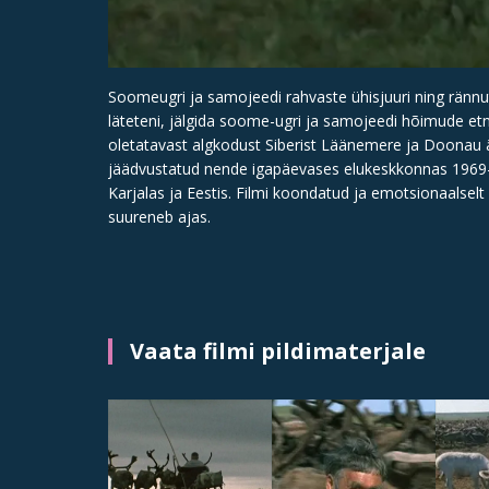
Soomeugri ja samojeedi rahvaste ühisjuuri ning rännu
läteteni, jälgida soome-ugri ja samojeedi hõimude etn
oletatavast algkodust Siberist Läänemere ja Doonau ää
jäädvustatud nende igapäevases elukeskkonnas 1969-
Karjalas ja Eestis. Filmi koondatud ja emotsionaalselt 
suureneb ajas.
Vaata filmi pildimaterjale