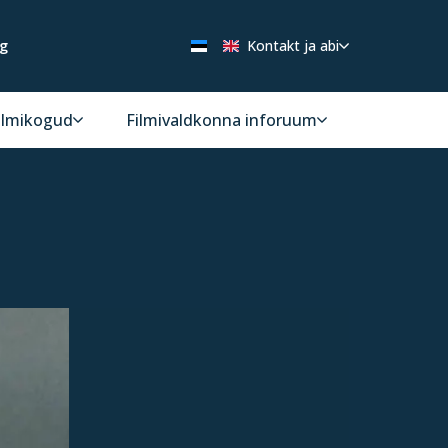
ng
Kontakt ja abi
ilmikogud
Filmivaldkonna inforuum