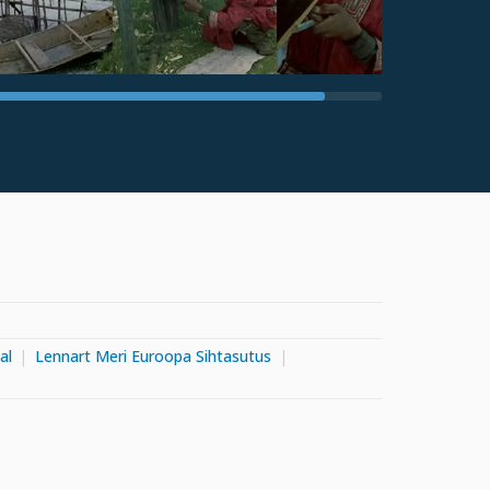
al
Lennart Meri Euroopa Sihtasutus