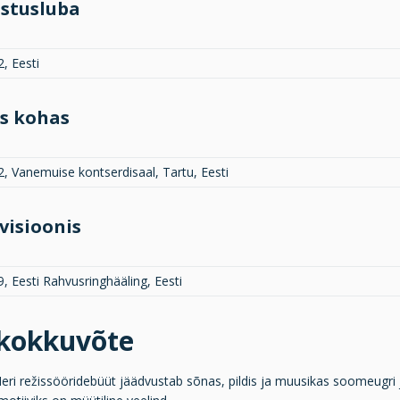
stusluba
, Eesti
s kohas
2, Vanemuise kontserdisaal, Tartu, Eesti
visioonis
, Eesti Rahvusringhääling, Eesti
ukokkuvõte
ri režissööridebüüt jäädvustab sõnas, pildis ja muusikas soomeugri ja 