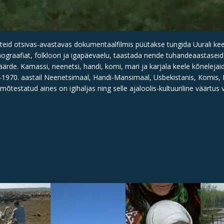
teid otsivas-avastavas dokumentaalfilmis püütakse tungida Uurali ke
ograafiat, folkloori ja igapäevaelu, taastada nende tuhandeaastaseid
rde. Kamassi, neenetsi, handi, komi, mari ja karjala keele kõnelejai
1970. aastail Neenetsimaal, Handi-Mansimaal, Usbekistanis, Komis,
mõtestatud aines on igihaljas ning selle ajaloolis-kultuuriline väärtus 