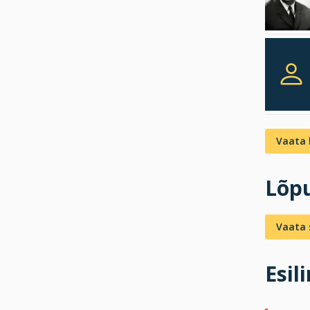
Vaata 
Lõpu
Vaata s
Esil