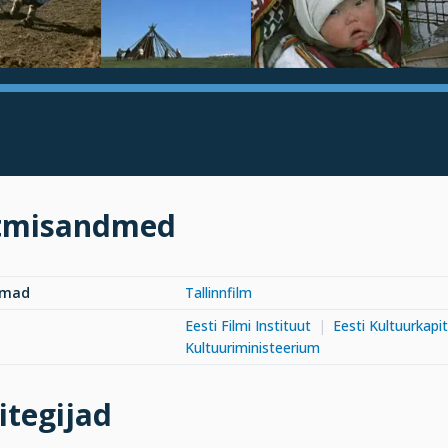
tmisandmed
rmad
Tallinnfilm
Eesti Filmi Instituut
Eesti Kultuurkapit
Kultuuriministeerium
itegijad