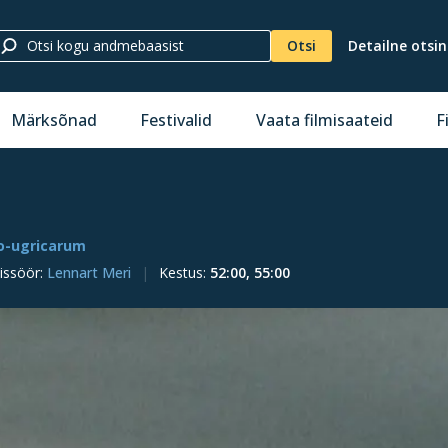
Otsi
Detailne otsi
Märksõnad
Festivalid
Vaata filmisaateid
F
o-ugricarum
issöör
:
Lennart Meri
Kestus
:
52:00, 55:00