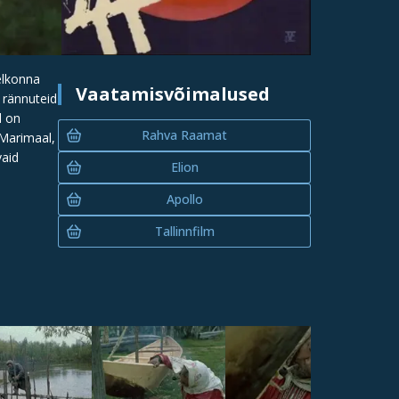
elkonna
Vaatamisvõimalused
 rännuteid
d on
Rahva Raamat
 Marimaal,
vaid
Elion
Apollo
Tallinnfilm