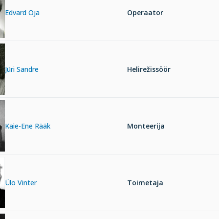
Edvard Oja
Operaator
Jüri Sandre
Helirežissöör
Kaie-Ene Rääk
Monteerija
Ülo Vinter
Toimetaja