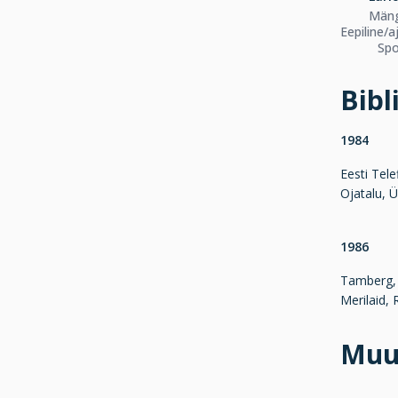
Mäng
Eepiline/a
Spo
Bibl
1984
Eesti Tele
Ojatalu, 
1986
Tamberg, K
Merilaid, 
Muu