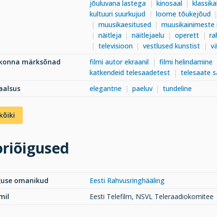
jõuluvana lastega
kinosaal
klassik
kultuuri suurkujud
loome tõukejõud
muusikaesitused
muusikainimeste 
näitleja
näitlejaelu
operett
ra
televisioon
vestlused kunstist
v
dkonna märksõnad
filmi autor ekraanil
filmi helindamine
katkendeid telesaadetest
telesaate s
aalsus
elegantne
paeluv
tundeline
kõiki
riõigused
guse omanikud
Eesti Rahvusringhääling
mil
Eesti Telefilm, NSVL Teleraadiokomitee