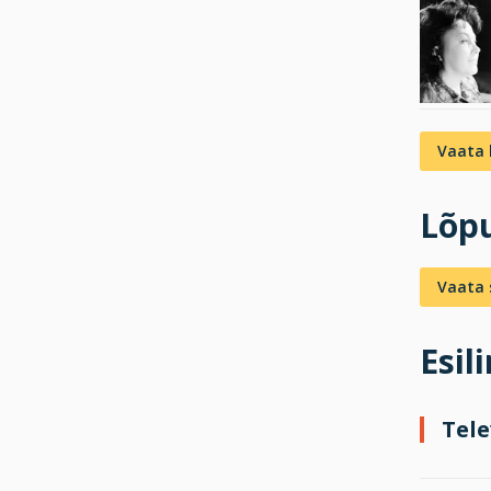
Vaata 
Lõpu
Vaata s
Esil
Tele