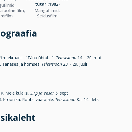
tütar (1982)
ufilmid,
jalooline film,
Mängufilmid,
rdifilm
Seiklusfilm
iograafia
film ekraanil. "Täna õhtul... "
Televisioon
14. - 20. mai
Ü. Tänases ja homses.
Televisioon
23. - 29. juuli
. Meie külalisi.
Sirp ja Vasar
5. sept
R. Kroonika. Rootsi vaatajale.
Televisioon
8. - 14. dets
sikaleht