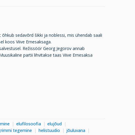
õhkub sedavõrd šikki ja noblessi, mis ühendab saali
el koos Viive Ernesaksaga.
e salvestusel. Režissöör Georg Jegorov annab
Muusikaline partii lihvitakse taas Viive Ernesaksa
imine
elufilosoofia
elujõud
grimmi tegemine
helistuudio
jõuluvana