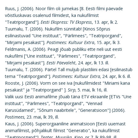
Ruus, J. (2006). Noor film oli jumekas [8. Eesti filmi päevade
võistluskavas osalenud filmidest, ka nukufilmist
"Teatriporgand"].
Eesti Ekspress: TV Ekspress
, 13. apr, lk 2.
Tuumalu, T. (2006). Nukufilm sünnitab! [Kinos Sõprus
esilinastuvad "Une instituut", "Pärlimees", "Teatriporgand",
"Mirjami pesakast"].
Postimees: Kultuur Extra
, 15. apr, lk 3.
Feldmanis, A. (2006). Peagi jõuab publiku ette neli uut eesti
nukufilmi ["Une instituut", "Pärlimees", "Teatriporgand",
"Mirjami pesakast"].
Eesti Päevaleht
, 24. apr, lk 13. ill.
Tuumalu, T. (2006). Pärtel Tall muljub plastiliini edasi [esilinastub
tema "Teatriporgand"].
Postimees: Kultuur
Extra,
24. apr, lk 6. ill.
Rooste, J. (2006). Vorm on see iva [nukufilmidest "Miriami kana
pesakast" ja "Teatriporgand" ].
Sirp,
5. mai, lk 16, ill.
Valik uusi Eesti animafilme jõuab täna ETV ekraanile [ETVs "Une
instituut", "Pärlimees", "Teatriporgand", "Vennad
Karusüdamed", "Sõnum naabritele", "Generatsioon"] (2006).
Postimees,
23. mai, lk 39, ill.
Kaus, J. (2006). Superorgaaniline animatsioon [Eesti uuemast
animafilmist, põhjalikult filmist "Generatio", ka nukufilmist
"Teatriporgand"].
Teater. Muusika. Kino
, nr 7, lk 89-98, ill.