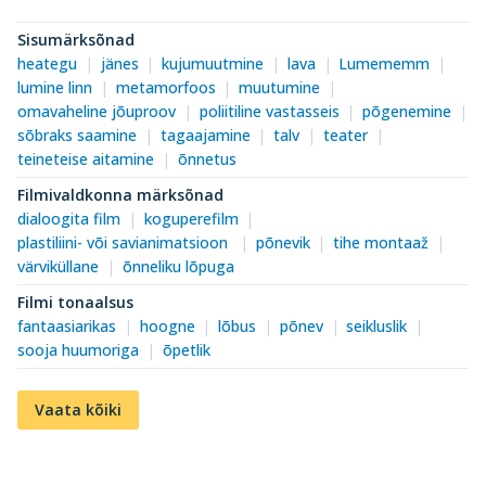
Sisumärksõnad
heategu
jänes
kujumuutmine
lava
Lumememm
lumine linn
metamorfoos
muutumine
omavaheline jõuproov
poliitiline vastasseis
põgenemine
sõbraks saamine
tagaajamine
talv
teater
teineteise aitamine
õnnetus
Filmivaldkonna märksõnad
dialoogita film
koguperefilm
plastiliini- või savianimatsioon
põnevik
tihe montaaž
värviküllane
õnneliku lõpuga
Filmi tonaalsus
fantaasiarikas
hoogne
lõbus
põnev
seikluslik
sooja huumoriga
õpetlik
Vaata kõiki