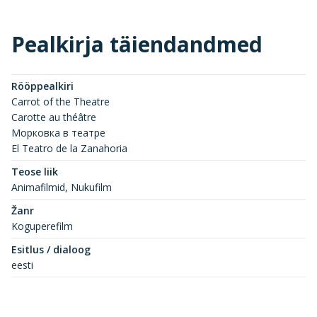
Pealkirja täiendandmed
Rööppealkiri
Carrot of the Theatre
Carotte au théâtre
Морковка в театре
El Teatro de la Zanahoria
Teose liik
Animafilmid, Nukufilm
Žanr
Koguperefilm
Esitlus / dialoog
eesti