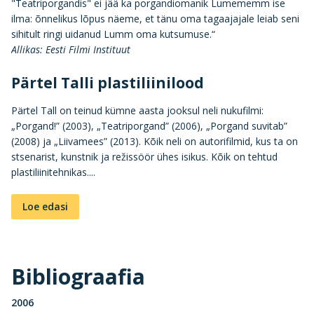
"Teatriporgandis" ei jää ka porgandiomanik Lumememm ise
ilma: õnnelikus lõpus näeme, et tänu oma tagaajajale leiab seni
sihitult ringi uidanud Lumm oma kutsumuse.“
Allikas: Eesti Filmi Instituut
Pärtel Talli plastiliinilood
Pärtel Tall on teinud kümne aasta jooksul neli nukufilmi:
„Porgand!” (2003), „Teatriporgand” (2006), „Porgand suvitab”
(2008) ja „Liivamees” (2013). Kõik neli on autorifilmid, kus ta on
stsenarist, kunstnik ja režissöör ühes isikus. Kõik on tehtud
plastiliinitehnikas....
Loe edasi
Bibliograafia
2006