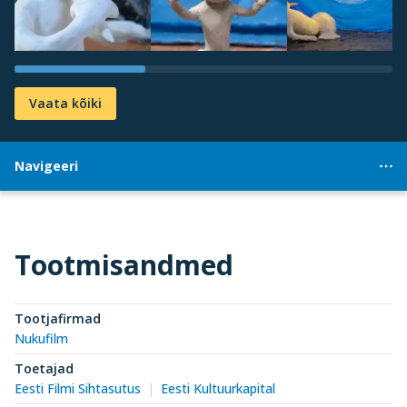
Vaata kõiki
Navigeeri
Tootmisandmed
Tootjafirmad
Nukufilm
Toetajad
Eesti Filmi Sihtasutus
Eesti Kultuurkapital