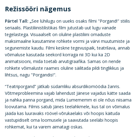
Režissööri nägemus
Pärtel Tall:
„
See lühilugu on uueks osaks filmi "Porgand!" stiilis
seriaalis. Plastiliinistilistikas film jutustab uut lugu vanade
tegelastega. Visuaalselt on oluline plastiliini omaduste
maksimaalne kasutamine rohkete vormi ja värvi muutumiste ja
segunemiste kaudu. Filmi keskne tegevuspaik, teatrilava, annab
võimaluse kasutada seekord korraga nii 3D kui ka 2D
animatsiooni, mida toetab arvutigraafika. Samas on nende
rohkete võimaluste raames oluline säilitada pildi tinglikkus ja
lihtsus, nagu "Porgandis!".
“Teatriporgand” jätkab südamliku absurdikomöödia žanris.
Võtmeprobleemina vajab lahendust Jänese vajadus kätte saada
ja nahka panna porgand, mida Lumememm ei ole nõus niisama
loovutama. Filmis satub Jänes teelahkmele, kus tal on võimalus
jääda kas luuravaks röövel-võrukaelaks või hoopis käituda
vastupidiselt oma loomusele ja saavutada seeläbi hoopis
rohkemat, kui ta varem aimatagi oskas.