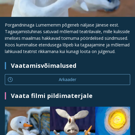
Porgandninaga Lumememm põgeneb näljase Jänese eest.
Tagaajamistuhinas satuvad mõlemad teatrilavale, mille kulisside
imelises maailmas hakkavad toimuma pöördelised sündmused.
Koos kummalise etendusega lõpeb ka tagaajamine ja mõlemad
lahkuvad teatrist rikkamana kui kunagi loota on julgenud.
Vaatamisvõimalused
Arkaader
Vaata filmi pildimaterjale