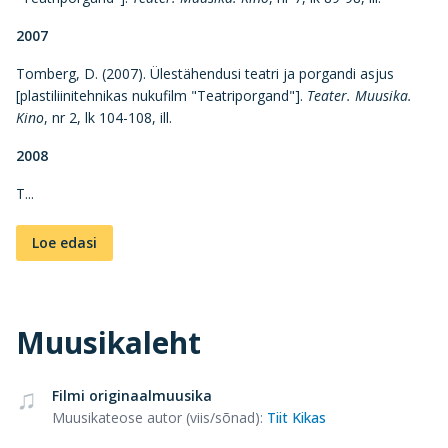
2007
Tomberg, D. (2007). Ülestähendusi teatri ja porgandi asjus
[plastiliinitehnikas nukufilm "Teatriporgand"].
Teater. Muusika.
Kino
, nr 2, lk 104-108, ill.
2008
T...
Loe edasi
Muusikaleht
Filmi originaalmuusika
Muusikateose autor (viis/sõnad)
:
Tiit Kikas