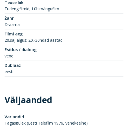
Teose liik
Tudengifilmid, Lühimängufilm
Žanr
Draama
Filmi aeg
20.saj algus; 20.-30ndad aastad
Esitlus / dialoog
vene
Dublaaž
eesti
Väljaanded
Variandid
Tagasitulek (Eesti Telefilm 1976, venekeelne)