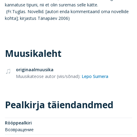
kannatuse tipuni, nii et olin suremas selle kätte.
(Fr.Tuglas. Novellid. [autori enda kommentaarid oma novellide
kohta]; kirjastus Tänapäev 2006)
Muusikaleht
originaalmuusika
Muusikateose autor (viis/sõnad)
:
Lepo Sumera
Pealkirja täiendandmed
Rööppealkiri
Возвращение