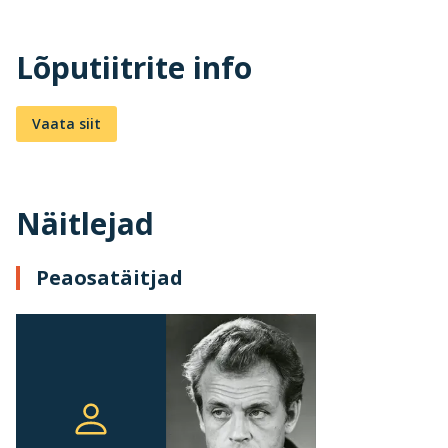
Lõputiitrite info
Vaata siit
Näitlejad
Peaosatäitjad