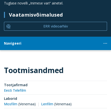
Tuglase novelli „Inimese vari“ ainetel.
Vaatamisvõimalused
ERR videoarhiiv
Navigeeri
Tootmisandmed
Tootjafirmad
Eesti Telefilm
Laborid
Mosfilm
(Venemaa)
Lenfilm
(Venemaa)