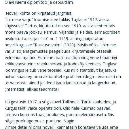
Olavi Niemi diplomitöö ja debüütfilm.
Novelli kohta on kirjutatud järgmist:
"Inimese varju" loomise idee takkis Tuglasel 1917. aasta
sügissuvel Tartus, kirjutatud on see 1919. aasta septembris
mõne päeva jooksul Pärnus, Viljandis ja Paides, esmakordselt
avaldatud ajakirjas "Ilo" nr. 1 1919. a. ning paigutatud
novellikogusse "Raskuse vaim" (1920). Niisiis võiks "Inimese
varju" sõjanägemustes peegelduda kirjutamisele otseselt
eelnenud ajajärk: Esimene maailmasõda ning Vene tsaaririigi
kokkuvarisemine revolutsiooni- ja kodusõjakeerises. Tuglase
loomingus leidub vähe teoseid, kus nii distantsitult kajastuks
autori kaasaeg oma aktuaalsete probleemidega - enamasti on
tema teoste ained ja ideed kaua ladestunud ja laagerdunud.
(internetist, allikas teadmata)
Haigestusin 1917. a sügissuvel Tallinnast Tartu saabudes, ja
kurgus tehti väike operatsioon. Olid hele-kuumad päevad,
lamasin kuumas toas, poolunes, poolmeelemärkuseta. Siis
nägin poolnägemuse, poolune. Nägin
viimse detailini oma novelli, kannatasin kohutava valuga ema