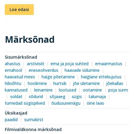
Loe edasi
Märksõnad
Sisumärksõnad
ahastus
arstivisiit
ema ja poja suhted
emaarmastus
emahool
eneseohverdus
haavade sidumine
haavatud mees
haige põetamine
haiglane ettekujutus
hilisõhtu
hoolimine
hurtsik
jõe ületamine
jõekallas
kannatused
leinamine
lootused
ootamine
poja surm
soldat
sõdurid
sõjaaeg
sügis
talumaja
tumedad sügispilved
õudusunenägu
öine laas
Üksikasjad
paadid
surnukirst
Filmivaldkonna märksõnad