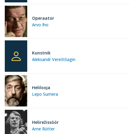
Operaator
Arvo Iho
Kunstnik
Aleksandr Vereštšagin
Helilooja
Lepo Sumera
Helirežissöör
Arne Rütter