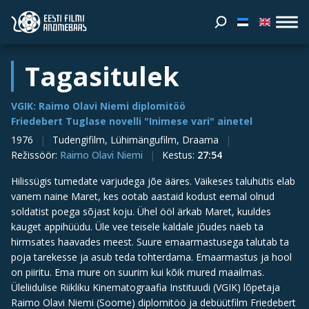
Tagasitulek
VGIK: Raimo Olavi Niemi diplomitöö
Friedebert Tuglase novelli "Inimese vari" ainetel
1976
Tudengifilm, Lühimängufilm, Draama
Režissöör
:
Raimo Olavi Niemi
Kestus
:
27:54
Hilissügis tumedate varjudega jõe ääres. Väikeses taluhütis elab
vanem naine Maret, kes ootab aastaid kodust eemal olnud
soldatist poega sõjast koju. Ühel ööl ärkab Maret, kuuldes
kauget appihüüdu. Üle vee teisele kaldale jõudes näeb ta
hirmsates haavades meest. Suure emaarmastusega talutab ta
poja tarekesse ja asub teda tohterdama. Emaarmastus ja hool
on piiritu. Ema mure on suurim kui kõik mured maailmas.
Üleliidulise Riikliku Kinematograafia Instituudi (VGIK) lõpetaja
Raimo Olavi Niemi (Soome) diplomitöö ja debüütfilm Friedebert