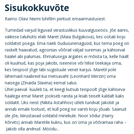
Sisukokkuvõte
Raimo Olavi Niemi lühifilm piiritust emaarmastusest.
Tumedad varjud liiguvad viirastuslikus kuuvalguseöös. Jõe ääres,
väikese taluhütis elab Maret (Maia Bulgakova), kes ootab koju
soldatist poega. Ema näeb õudusunenägusid, kus tema poeg on
raskelt haavatud, agoonias võõrail väljail suremas ja kähiseval
häälel abi palumas. Ehmatusega ärgates ei mõista ta, kelle häält
oli kuulnud, kas poja Jakobi, iseenese või hilise teekäija oma,
kes teispool jõge läbi sügistuule venet karjus. Maretil pole
lähemaid naabreid kui metsavaht (Leonhard Merzin) oma
naisega (Zinaida Slavina) eemal salus.
Ühel päeval kuuleb ta, et keegi kutsub teispoolt jõge kähiseva
häälega ema! Maret jookseb randa ja leiab teiselt kaldalt kaks
soldatit. Üks neist (Nikita Astahhov) ütleb tundvat Jakobit ja
annab emale lootust, et küll poeg ise varsti koju jõuab. Saanud
üle jõe, kiirustavad soldatid minekule. Noor sõdur (Harry
Kõrvits) annab Maretile kukru, kus on oma ja võõramaa raha –
Jakob olla andnud. Möödu...