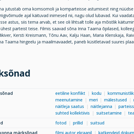
na jutustab oma komsomoli ja komparteisse astumisest ning nüüdse aja
riigivõimude ajal käituvad inimesed nii, nagu olud lubavad. Kui vaada
se astus, siis tema arvab, et see oli lihtsalt tolle aja mõistlik käitum
 ühest parteist teise. Filmis saavad sõna Inna Taarna õpilased, kolle
iver, Kersti Kreismann, Tõnu Aav, Kalju Haan, Maria Klenskaja, Raivo 
na Taarna hingeelu ja maailmavaadet, paneb küsitletavad suures plaani
ksõnad
ksõnad
eetiline konflikt
kodu
kommunistlik
meenutamine
meri
mälestused
näitleja saatus
näitlejanna
parteis
suhted kollektiivis
suitsetamine
te
ad
fotod
prillid
suitsud
dkonna märksõnad
filmi autor ekraanil
katkendeid dokum