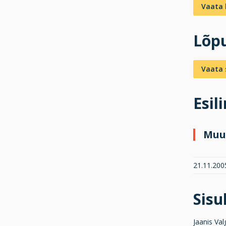
Vaata 
Lõpu
Vaata s
Esil
Muu
21.11.200
Sis
Jaanis Val