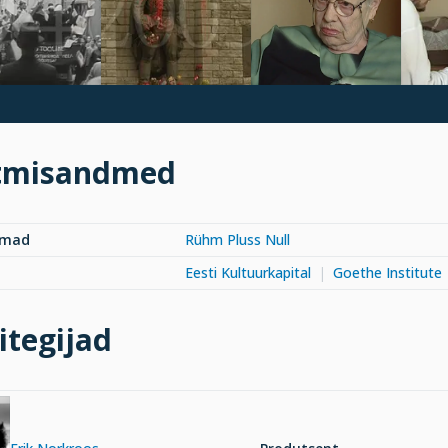
tmisandmed
rmad
Rühm Pluss Null
Eesti Kultuurkapital
Goethe Institute
itegijad