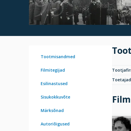
Too
Tootmisandmed
Filmitegijad
Tootjafi
Toetajad
Esilinastused
Film
Sisukokkuvõte
Märksõnad
Autoriõigused