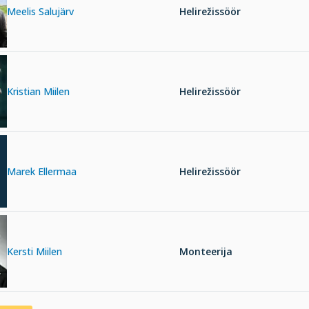
Meelis Salujärv
Helirežissöör
Kristian Miilen
Helirežissöör
Marek Ellermaa
Helirežissöör
Kersti Miilen
Monteerija