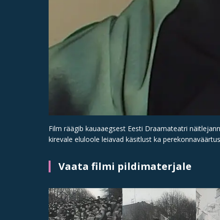
Film räägib kauaaegsest Eesti Draamateatri näitlejann
kirevale eluloole leiavad käsitlust ka perekonnaväärt
Vaata filmi pildimaterjale