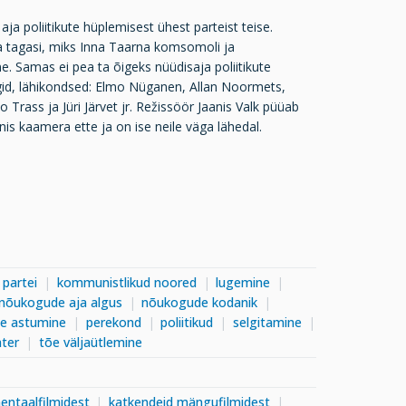
 poliitikute hüplemisest ühest parteist teise.
ta tagasi, miks Inna Taarna komsomoli ja
ine. Samas ei pea ta õigeks nüüdisaja poliitikute
egid, lähikondsed: Elmo Nüganen, Allan Noormets,
Trass ja Jüri Järvet jr. Režissöör Jaanis Valk püüab
s kaamera ette ja on ise neile väga lähedal.
 partei
kommunistlikud noored
lugemine
nõukogude aja algus
nõukogude kodanik
se astumine
perekond
poliitikud
selgitamine
ater
tõe väljaütlemine
entaalfilmidest
katkendeid mängufilmidest