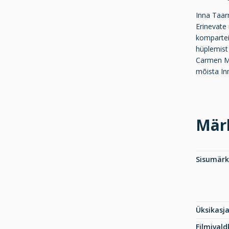
Inna Taar
Erinevate 
komparteis
hüplemist
Carmen Mik
mõista In
Mär
Sisumär
Üksikasj
Filmival