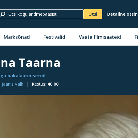
Otsi
Detailne otsi
Märksõnad
Festivalid
Vaata filmisaateid
F
nna Taarna
Valgu bakalaureusetöö
:
Jaanis Valk
Kestus
:
40:00