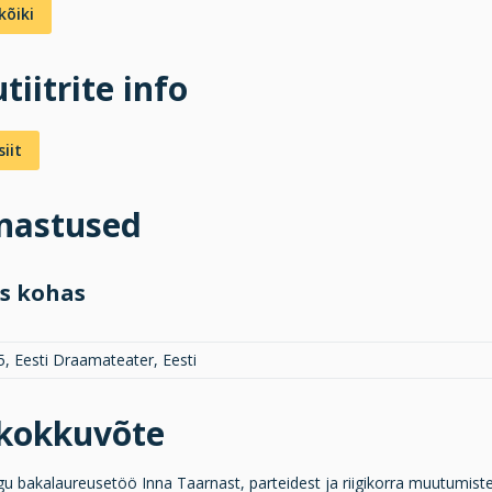
kõiki
tiitrite info
iit
inastused
s kohas
5, Eesti Draamateater, Eesti
ukokkuvõte
gu bakalaureusetöö Inna Taarnast, parteidest ja riigikorra muutumiste