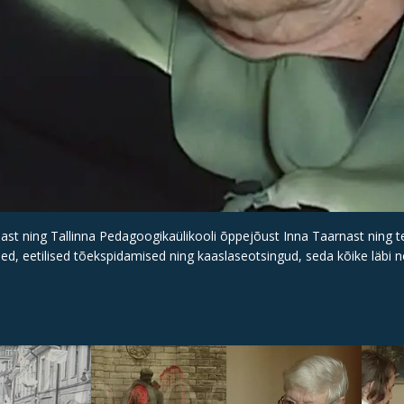
ast ning Tallinna Pedagoogikaülikooli õppejõust Inna Taarnast ning te
used, eetilised tõekspidamised ning kaaslaseotsingud, seda kõike läb