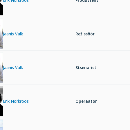
Erik Norkroos
Produtsent
Jaanis Valk
Režissöör
Jaanis Valk
Stsenarist
Erik Norkroos
Operaator