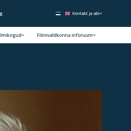
ng
Kontakt ja abi
ilmikogud
Filmivaldkonna inforuum