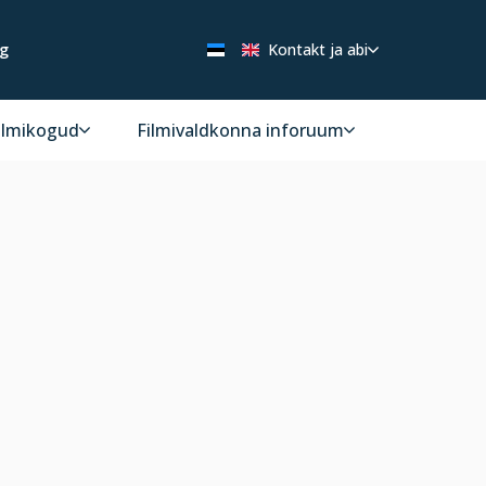
ng
Kontakt ja abi
ilmikogud
Filmivaldkonna inforuum