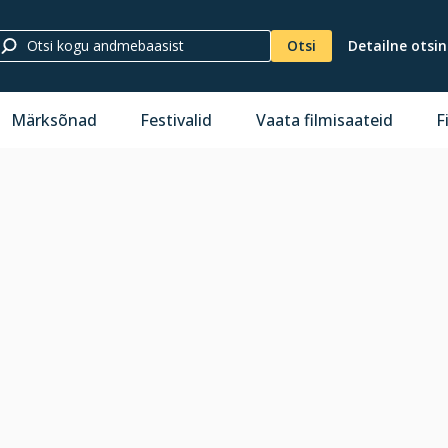
Otsi
Detailne otsi
Märksõnad
Festivalid
Vaata filmisaateid
F