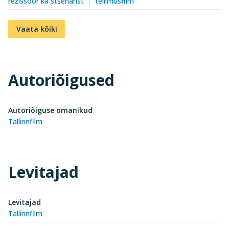
režissöör ka stsenarist
tellimusfilm
Vaata kõiki
Autoriõigused
Autoriõiguse omanikud
Tallinnfilm
Levitajad
Levitajad
Tallinnfilm