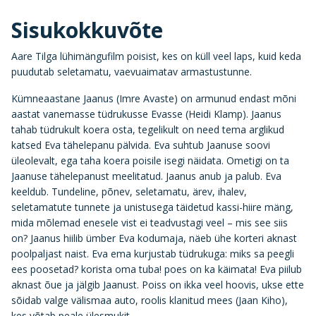
Sisukokkuvõte
Aare Tilga lühimängufilm poisist, kes on küll veel laps, kuid keda
puudutab seletamatu, vaevuaimatav armastustunne.
Kümneaastane Jaanus (Imre Avaste) on armunud endast mõni
aastat vanemasse tüdrukusse Evasse (Heidi Klamp). Jaanus
tahab tüdrukult koera osta, tegelikult on need tema arglikud
katsed Eva tähelepanu pälvida. Eva suhtub Jaanuse soovi
üleolevalt, ega taha koera poisile isegi näidata. Ometigi on ta
Jaanuse tähelepanust meelitatud. Jaanus anub ja palub. Eva
keeldub. Tundeline, põnev, seletamatu, ärev, ihalev,
seletamatute tunnete ja unistusega täidetud kassi-hiire mäng,
mida mõlemad enesele vist ei teadvustagi veel – mis see siis
on? Jaanus hiilib ümber Eva kodumaja, näeb ühe korteri aknast
poolpaljast naist. Eva ema kurjustab tüdrukuga: miks sa peegli
ees poosetad? korista oma tuba! poes on ka käimata! Eva piilub
aknast õue ja jälgib Jaanust. Poiss on ikka veel hoovis, ukse ette
sõidab valge välismaa auto, roolis klanitud mees (Jaan Kiho),
kes võtab peale ülesmukit...