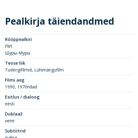
Pealkirja täiendandmed
Rööppealkiri
Flirt
Шуры-Муры
Teose liik
Tudengifilmid, Lühimängufilm
Filmi aeg
1990, 1970ndad
Esitlus / dialoog
eesti
Dublaaž
vene
Subtiitrid
inglise