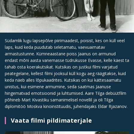
Südamlik lugu lapsepõlve piirimaadest, poisist, kes on küll veel
laps, kuid keda puudutab seletamatu, vaevuaimatav
armastustunne. Kümneaastane poiss Jaanus on armunud
endast mõni aasta vanemasse tüdrukusse Evasse, kelle käest ta
tahab osta koerakutsikat. Kutsikas on justkui filmi varjatud
peategelane, kellest filmi jooksul küll kogu aeg räägitakse, kuid
keda näeb alles lõpukaadrites. Kutsikas on kui kättesaamatu
unistus, kui esimene armumine, seda saatmas Jaanuse
hingematvad emotsioonid ja luhtumised. Aare Tilga debüütfilm
põhineb Mart Kivastiku samanimelisel novellil ja oli Tilga
diplomitöö Moskva kinoinstituudis, juhendajaks Eldar Rjazanov.
Vaata filmi pildimaterjale