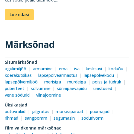
Loe edasi
Märksõnad
Sisumärksõnad
agulimiljöö
armumine
ema
isa
kesksuvi
koduõu
koerakutsikas
lapsepõlvearmastus
lapsepõlvekodu
lapsepõlvemiljöö
merisiga
murdeiga
poiss ja tüdruk
puberteet
solvumine
sünnipäevapidu
unistused
vene sõdurid
viinajoomine
Üksikasjad
autovrakid
jalgratas
morseaparaat
puumajad
rihmad
sangpomm
segumasin
sõdurivorm
Filmivaldkonna märksõnad