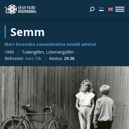
Semm
Mart Kivastiku samanimelise novelli ainetel
1990
Tudengifilm, Lühimängufilm
Režissöör
:
Aare Tilk
Kestus
:
29:36