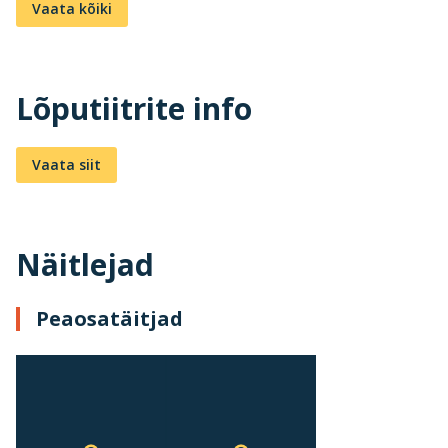
Vaata kõiki
Lõputiitrite info
Vaata siit
Näitlejad
Peaosatäitjad