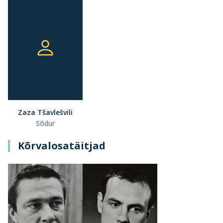
Zaza Tšavlešvili
Sõdur
Kõrvalosatäitjad