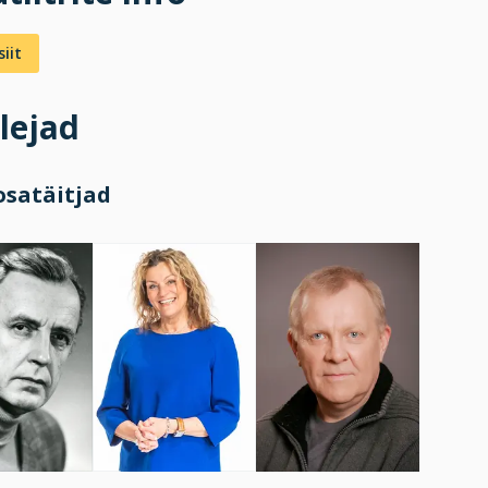
iit
lejad
osatäitjad