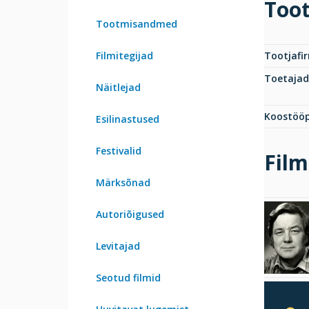
Too
Tootmisandmed
Filmitegijad
Tootjafi
Toetajad
Näitlejad
Koostööp
Esilinastused
Festivalid
Film
Märksõnad
Autoriõigused
Levitajad
Seotud filmid