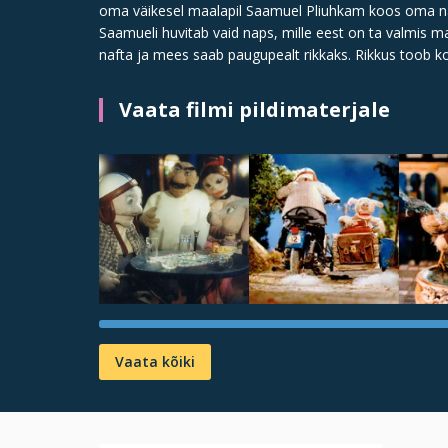
oma väikesel maalapil Saamuel Pliuhkam koos oma nai
Saamueli huvitab vaid naps, mille eest on ta valmis 
nafta ja mees saab paugupealt rikkaks. Rikkus toob ko
Vaata filmi pildimaterjale
Vaata kõiki