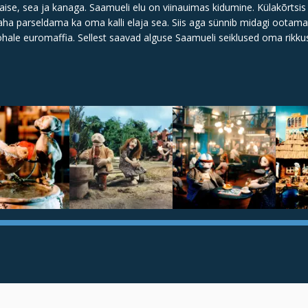
se, sea ja kanaga. Saamueli elu on viinauimas kidumine. Külakõrtsi
maha parseldama ka oma kalli elaja sea. Siis aga sünnib midagi oota
hale euromaffia. Sellest saavad alguse Saamueli seiklused oma rikkus