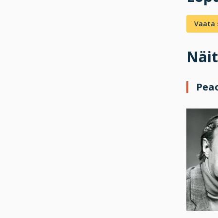
Vaata s
Näit
Pea