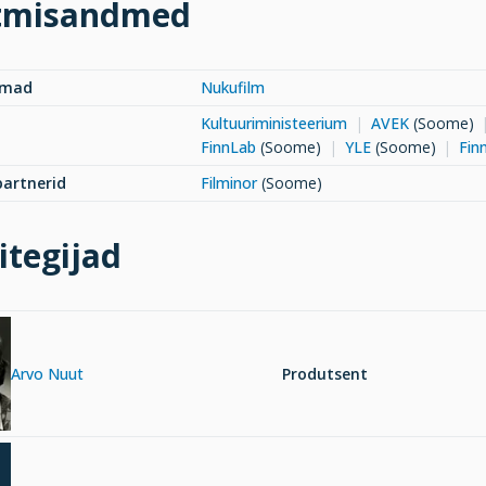
tmisandmed
rmad
Nukufilm
Kultuuriministeerium
AVEK
(Soome)
FinnLab
(Soome)
YLE
(Soome)
Fin
artnerid
Filminor
(Soome)
itegijad
Arvo Nuut
Produtsent