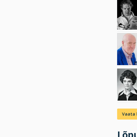
Vaata 
Lõpu