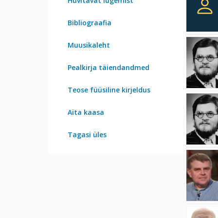
Huvitavat lugemist
Bibliograafia
Muusikaleht
Pealkirja täiendandmed
Teose füüsiline kirjeldus
Aita kaasa
Tagasi üles