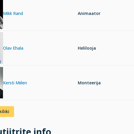
Mikk Rand
Animaator
Olav Ehala
Helilooja
Kersti Miilen
Monteerija
kõiki
tiitrite info