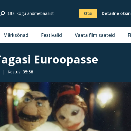
Otsi
Detailne otsi
Märksõnad
Festivalid
Vaata filmisaateid
F
Tagasi Euroopasse
Kestus
:
35:58