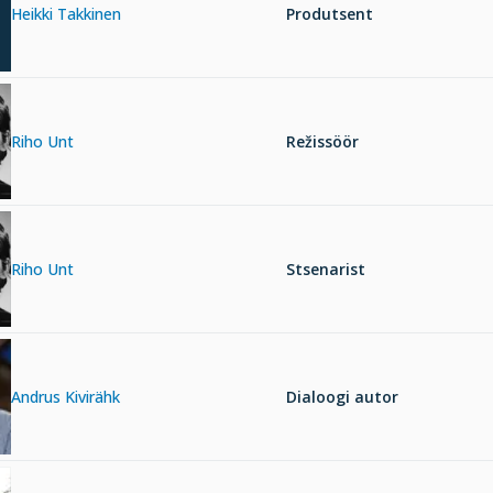
Heikki Takkinen
Produtsent
Riho Unt
Režissöör
Riho Unt
Stsenarist
Andrus Kivirähk
Dialoogi autor