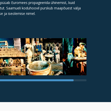
s püüab Euromees propageerida ühinemist, kuid
matut. Saamueli koduhoovil purskub maapõuest välja
e ja iseolemise nimel.