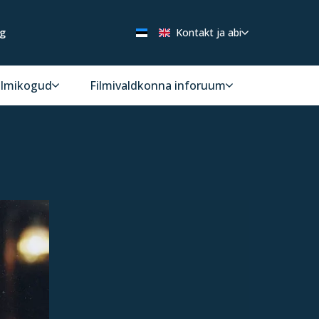
ng
Kontakt ja abi
ilmikogud
Filmivaldkonna inforuum