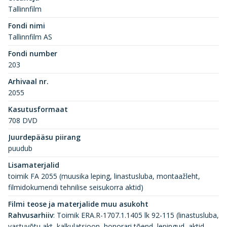
Tallinnfilm
Fondi nimi
Tallinnfilm AS
Fondi number
203
Arhivaal nr.
2055
Kasutusformaat
708 DVD
Juurdepääsu piirang
puudub
Lisamaterjalid
toimik FA 2055 (muusika leping, linastusluba, montaažleht,
filmidokumendi tehnilise seisukorra aktid)
Filmi teose ja materjalide muu asukoht
Rahvusarhiiv
:
Toimik ERA.R-1707.1.1405 lk 92-115 (linastusluba,
vastuvõtu akt, kalkulatsioon, honorari tõend, lepingud, aktid,