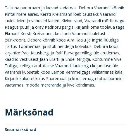
Tallinna panoraam ja laevad sadamas. Debora Vaarandi kõnnib
Pirital mere ääres. Kersti Kreismann loeb taustaks Vaarandi
luulet. Meri ja vahused lained. Kivine rand, Vaarandi mõtlik nägu.
Raagus puud ja orav Kadrioru pargis. Kirjanik oma töölaua taga.
Ekraanil Kersti Kreismann, kes loeb Vaarandi luuletust
(sünkroon). Debora kõnnib koos Aira Kaalu ja Ingrid Rüütliga
Tartus Toomemäel ja istub nendega kohvikus. Debora koos
kirjanike Paul Kuusbergi ja Ralf Parvega millegi üle arutlemas,
kaadrid vestlusest Jaan Eilarti ja Endel Nirgiga. Kohtumine Vive
Tolliga, kellega arutatakse Vaarandi luulekogu kujunduse üle.
Vaarandi küpsetab koos Lembit Remmelgaga välikaminas kala.
Kirjanik kaluritel külas Saaremaal ja koos emaga fotoalbumeid
vaatamas, mööda mereranda ja kive kõndimas.
Märksõnad
Sisumärksõnad