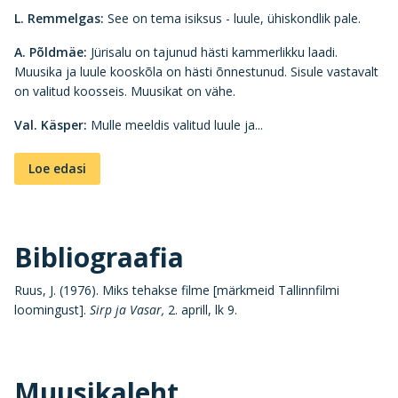
L. Remmelgas:
See on tema isiksus - luule, ühiskondlik pale.
A. Põldmäe:
Jürisalu on tajunud hästi kammerlikku laadi.
Muusika ja luule kooskõla on hästi õnnestunud. Sisule vastavalt
on valitud koosseis. Muusikat on vähe.
Val. Käsper
:
Mulle meeldis valitud luule ja...
Loe edasi
Bibliograafia
Ruus, J. (1976). Miks tehakse filme [märkmeid Tallinnfilmi
loomingust].
Sirp ja Vasar,
2. aprill, lk 9.
Muusikaleht