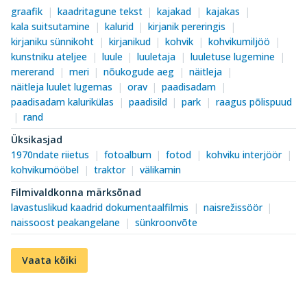
graafik
kaadritagune tekst
kajakad
kajakas
kala suitsutamine
kalurid
kirjanik pereringis
kirjaniku sünnikoht
kirjanikud
kohvik
kohvikumiljöö
kunstniku ateljee
luule
luuletaja
luuletuse lugemine
mererand
meri
nõukogude aeg
näitleja
näitleja luulet lugemas
orav
paadisadam
paadisadam kalurikülas
paadisild
park
raagus põlispuud
rand
Üksikasjad
1970ndate riietus
fotoalbum
fotod
kohviku interjöör
kohvikumööbel
traktor
välikamin
Filmivaldkonna märksõnad
lavastuslikud kaadrid dokumentaalfilmis
naisrežissöör
naissoost peakangelane
sünkroonvõte
Vaata kõiki