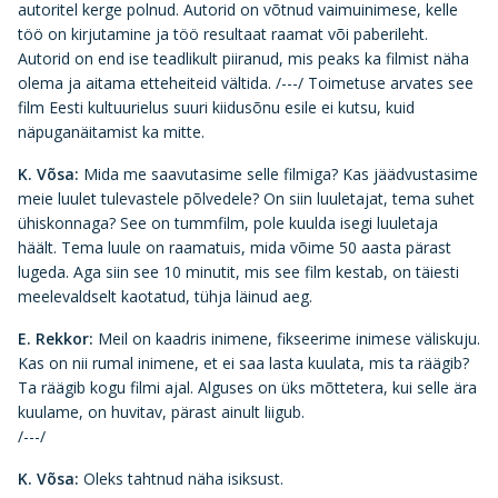
autoritel kerge polnud. Autorid on võtnud vaimuinimese, kelle
töö on kirjutamine ja töö resultaat raamat või paberileht.
Autorid on end ise teadlikult piiranud, mis peaks ka filmist näha
olema ja aitama etteheiteid vältida. /---/ Toimetuse arvates see
film Eesti kultuurielus suuri kiidusõnu esile ei kutsu, kuid
näpuganäitamist ka mitte.
K. Võsa:
Mida me saavutasime selle filmiga? Kas jäädvustasime
meie luulet tulevastele põlvedele? On siin luuletajat, tema suhet
ühiskonnaga? See on tummfilm, pole kuulda isegi luuletaja
häält. Tema luule on raamatuis, mida võime 50 aasta pärast
lugeda. Aga siin see 10 minutit, mis see film kestab, on täiesti
meelevaldselt kaotatud, tühja läinud aeg.
E. Rekkor:
Meil on kaadris inimene, fikseerime inimese väliskuju.
Kas on nii rumal inimene, et ei saa lasta kuulata, mis ta räägib?
Ta räägib kogu filmi ajal. Alguses on üks mõttetera, kui selle ära
kuulame, on huvitav, pärast ainult liigub.
/---/
K. Võsa:
Oleks tahtnud näha isiksust.