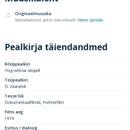
Originaalmuusika
Muusikateose autor (viis/sõnad)
:
Heino Jürisalu
Pealkirja täiendandmed
Rööppealkiri
Под небом людей
Tööpealkiri
D. Vaarandi
Teose liik
Dokumentaalfilmid, Portreefilm
Filmi aeg
1974
Esitlus / dialoog