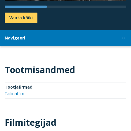
Vaata kõiki
Navigeeri
Tootmisandmed
Tootjafirmad
Tallinnfilm
Filmitegijad