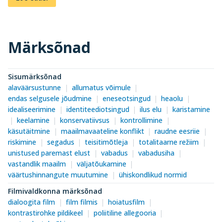
Märksõnad
Sisumärksõnad
alaväärsustunne
allumatus võimule
endas selgusele jõudmine
eneseotsingud
heaolu
idealiseerimine
identiteediotsingud
ilus elu
karistamine
keelamine
konservatiivsus
kontrollimine
käsutäitmine
maailmavaateline konflikt
raudne eesriie
riskimine
segadus
teisitimõtleja
totalitaarne režiim
unistused paremast elust
vabadus
vabadusiha
vastandlik maailm
väljatõukamine
väärtushinnangute muutumine
ühiskondlikud normid
Filmivaldkonna märksõnad
dialoogita film
film filmis
hoiatusfilm
kontrastirohke pildikeel
poliitiline allegooria