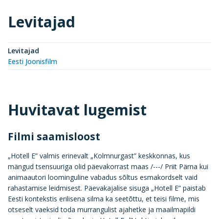
Levitajad
Levitajad
Eesti Joonisfilm
Huvitavat lugemist
Filmi saamisloost
„Hotell E” valmis erinevalt „Kolmnurgast” keskkonnas, kus
mängud tsensuuriga olid päevakorrast maas /---/ Priit Pärna kui
animaautori loominguline vabadus sõltus esmakordselt vaid
rahastamise leidmisest. Päevakajalise sisuga „Hotell E” paistab
Eesti kontekstis erilisena silma ka seetõttu, et teisi filme, mis
otseselt vaeksid toda murrangulist ajahetke ja maailmapildi