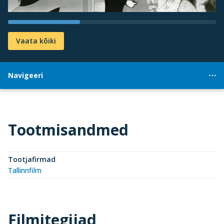
Vaata kõiki
Navigeeri
Tootmisandmed
Tootjafirmad
Tallinnfilm
Filmitegijad