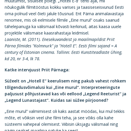
muutumist, sisuliselt polegi. „Hotell E-d” tehti ajal, mil
nõukogulik filmitööstus kokku varises ja taasiseseisvunud Eesti
oma polnud veel õieti jalule tõusnud. Ent Pärna animalavastaja
renomee, mis oli eelmisele filmile „Eine murul” osaks saanud
tähelepanuga ka välismaal kõvasti kerkinud, aitas kaasa uuele
projektile välismaise kaasrahastaja leidmisel.
Laaniste, M. (2011). Enesekuvandeist ja maailmapildist Priit
Pärna filmides "Kolmnurk" ja "Hotell E". Eesti filmi sajand = A
century of Estonian cinema. Tallinn: Eesti Kunstiteadlaste Ühing,
kd 20, nr 3-4, lk 78.
Katke intervjuust Priit Pärnaga:
Süžeelt on „Hotell E“ keerulisem ning pakub vahest rohkem
tõlgendusvõimalusi kui „Eine murul“. Interpreteeringute
paljusust põhjustavad kas või eellood „Legend Reeturist“ ja
„Legend Lunastajast“. Kuidas sai süžee piirjooned?
„Eine murul” valmimisest oli kaks aastat möödas, kui mul tekkis
mõte, et võiksin veel ühe filmi teha, ja see võiks olla kahe
süsteemi vahepeal olemisest. Viibisin üksjagu välismaal ning
nägin sealset maailma natuke ka seest...