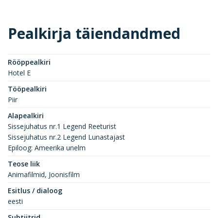
Pealkirja täiendandmed
Rööppealkiri
Hotel E
Tööpealkiri
Piir
Alapealkiri
Sissejuhatus nr.1 Legend Reeturist
Sissejuhatus nr.2 Legend Lunastajast
Epiloog: Ameerika unelm
Teose liik
Animafilmid, Joonisfilm
Esitlus / dialoog
eesti
Subtiitrid