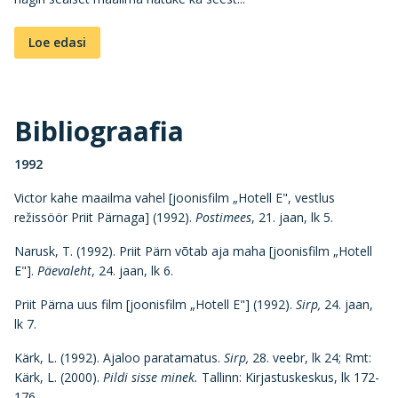
Loe edasi
Bibliograafia
1992
Victor kahe maailma vahel [joonisfilm „Hotell E", vestlus
režissöör Priit Pärnaga] (1992).
Postimees
, 21. jaan, lk 5.
Narusk, T. (1992). Priit Pärn võtab aja maha [joonisfilm „Hotell
E"].
Päevaleht
, 24. jaan, lk 6.
Priit Pärna uus film [joonisfilm „Hotell E"] (1992).
Sirp,
24. jaan,
lk 7.
Kärk, L. (1992). Ajaloo paratamatus.
Sirp,
28. veebr, lk 24; Rmt:
Kärk, L. (2000).
Pildi sisse minek.
Tallinn: Kirjastuskeskus, lk 172-
176.