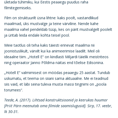
ületada tühimiku, kui Eestis peaaegu puudus raha
filmitegemiseks.
Film on struktuurilt üsna lihtne: kaks poolt, vastandlikud
maailmad, üks mustvalge ja teine värviline. Nende kahe
maailma vahel pendeldab tüüp, kes on pärit mustvalgelt poolelt
ja üritab leida endale kohta teisel pool.
Meie taotlus oli teha kaks täiesti erinevat maailma nii
joonistuslikult, värvilt kui ka animeerimise laadilt. Meil oli
ideaalne tiim. „Hotell E“ on kindlasti Miljardi täielik meistriteos
ning operaator Janno Põldma näitas end tõelise Edisonina.
„Hotell E“ valmimisest on möödas peaaegu 25 aastat. Tundub
uskumatu, et teema on siiani sama aktuaalne. Me ei teadnud
siis vaid, et läbi seina tuleva musta massi tingnimi on „poola
torumees“.
Teede, A. (2017). Lihtsad konstruktsioonid ja keerukas huumor
[Priit Pärn meenutab oma filmide saamislugusid]. Sirp, 17. veebr,
lk 30-31.