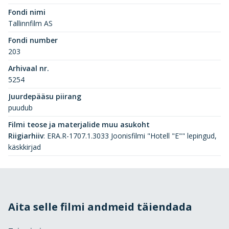
Fondi nimi
Tallinnfilm AS
Fondi number
203
Arhivaal nr.
5254
Juurdepääsu piirang
puudub
Filmi teose ja materjalide muu asukoht
Riigiarhiiv
:
ERA.R-1707.1.3033 Joonisfilmi "Hotell "E"" lepingud,
käskkirjad
Aita selle filmi andmeid täiendada