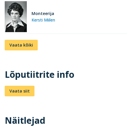
Monteerija
Kersti Miilen
Vaata kõiki
Lõputiitrite info
Vaata siit
Näitlejad