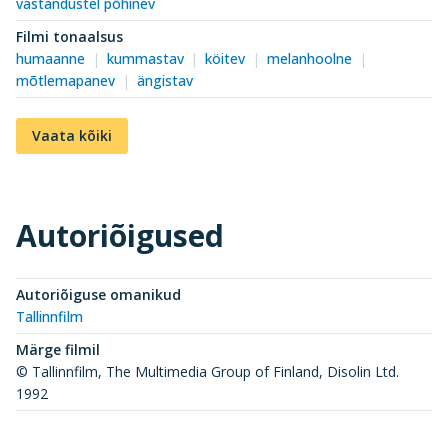
vastandustel põhinev
Filmi tonaalsus
humaanne
kummastav
köitev
melanhoolne
mõtlemapanev
ängistav
Vaata kõiki
Autoriõigused
Autoriõiguse omanikud
Tallinnfilm
Märge filmil
© Tallinnfilm, The Multimedia Group of Finland, Disolin Ltd.
1992