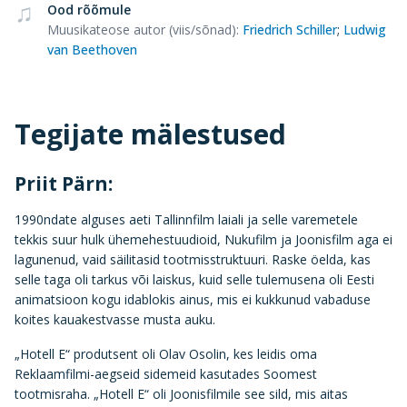
Ood rõõmule
Muusikateose autor (viis/sõnad)
:
Friedrich Schiller
;
Ludwig
van Beethoven
Tegijate mälestused
Priit Pärn:
1990ndate alguses aeti Tallinnfilm laiali ja selle varemetele
tekkis suur hulk ühemehestuudioid, Nukufilm ja Joonisfilm aga ei
lagunenud, vaid säilitasid tootmisstruktuuri. Raske öelda, kas
selle taga oli tarkus või laiskus, kuid selle tulemusena oli Eesti
animatsioon kogu idablokis ainus, mis ei kukkunud vabaduse
koites kauakestvasse musta auku.
„Hotell E“ produtsent oli Olav Osolin, kes leidis oma
Reklaamfilmi-aegseid sidemeid kasutades Soomest
tootmisraha. „Hotell E“ oli Joonisfilmile see sild, mis aitas