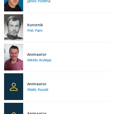
Janno Põldma
Kunstnik
Priit Pärn
Animaator
Meelis Arulepp
Animaator
Mailis Kuusik
Animaator