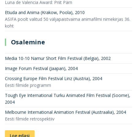
Luna de Valencia Award: Priit Pärn
Etiuda and Anima (Krakow, Poola)
,
2010
ASIFA poolt valitud 50 väljapaistvaima animafilmi nimekirjas 36.
koht
Osalemine
Media 10-10 Namur Short Film Festival (Belgia)
,
2002
Image Forum Festival (Jaapan)
,
2004
Crossing Europe Film Festival Linz (Austria)
,
2004
Eesti filmide programm
Tough Eye International Turku Animated Film Festival (Soome)
,
2004
Melbourne International Animation Festival (Austraalia)
,
2004
Eesti filmide retrospektiiv
Loe edasi