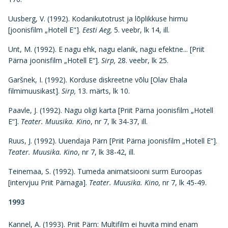
Uusberg, V. (1992). Kodanikutotrust ja lõplikkuse hirmu
[joonisfilm „Hotell E"].
Eesti Aeg,
5. veebr, lk 14, ill.
Unt, M. (1992). E nagu ehk, nagu elanik, nagu efektne... [Priit
Pärna joonisfilm „Hotell E“].
Sirp,
28. veebr, lk 25.
Garšnek, I. (1992). Korduse diskreetne võlu [Olav Ehala
filmimuusikast].
Sirp,
13. märts, lk 10.
Paavle, J. (1992). Nagu oligi karta [Priit Pärna joonisfilm „Hotell
E“].
Teater. Muusika.
Kino
, nr 7, lk 34-37, ill.
Ruus, J. (1992). Uuendaja Pärn [Priit Pärna joonisfilm „Hotell E“].
Teater. Muusika.
Kino
, nr 7, lk 38-42, ill.
Teinemaa, S. (1992). Tumeda animatsiooni surm Euroopas
[intervjuu Priit Pärnaga].
Teater. Muusika. Kino,
nr 7, lk 45-49.
1993
Kannel, A. (1993). Priit Pärn: Multifilm ei huvita mind enam