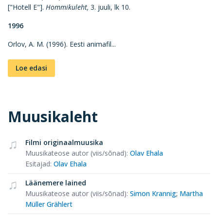
["Hotell E"].
Hommikuleht,
3. juuli, lk 10.
1996
Orlov, A. M. (1996). Eesti animafil...
Loe edasi
Muusikaleht
Filmi originaalmuusika
Muusikateose autor (viis/sõnad)
:
Olav Ehala
Esitajad
:
Olav Ehala
Läänemere lained
Muusikateose autor (viis/sõnad)
:
Simon Krannig
;
Martha
Müller Grählert