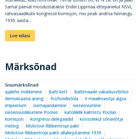
Samal päeval moodustatakse Endel Lippmaa ettepanekul NSVL
rahvasaadikute kongressil komisjon, mis peab andma hinnangu
1939. aasta...
Loe edasi
Märksõnad
Sisumärksõnad
ajalehe trükkimine
Balti kett
Baltimaade vabadusvõitlus
demokraatia areng
fosforiidisõda
II maailmasõja algus
impeerium
isemajandamine
iseseisvumine
iseseisvusliikumine Poolas
katoliiklik kalmistu Poolas
komisjon
kongressi delegaadid
koosolekul sõnavõtja
miiting
Molotovi-Ribbentropi pakt
Molotovi-Ribbentropi pakti allakirjutamine 1939