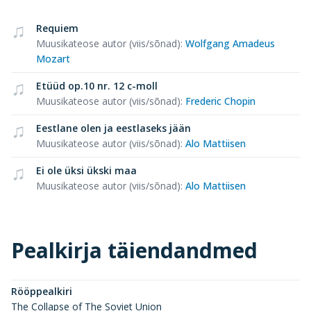
Requiem
Muusikateose autor (viis/sõnad)
:
Wolfgang Amadeus
Mozart
Etüüd op.10 nr. 12 c-moll
Muusikateose autor (viis/sõnad)
:
Frederic Chopin
Eestlane olen ja eestlaseks jään
Muusikateose autor (viis/sõnad)
:
Alo Mattiisen
Ei ole üksi ükski maa
Muusikateose autor (viis/sõnad)
:
Alo Mattiisen
Pealkirja täiendandmed
Rööppealkiri
The Collapse of The Soviet Union