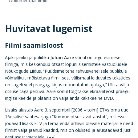
Dokumentaalfilmid
Huvitavat lugemist
Filmi saamisloost
Ajakirjaniku ja poliitiku
Juhan Aare
sõnul on tegu esimese
filmiga, mis keskendub otsast lõpuni sisemistele vastuoludele
Nõukogude Liidus. “Püüdsime teha rahvusvahelisele publikule
võimalikult mõistetava filmi, sest välismaal leiduvates tekstides
on sageli veel praegugi kirjas moonutatud ajalugu,” tõi ta välja
otsuse taga peituva. Aare sõnul tõlgitakse ekraaniteost praegu
inglise keelde ja plaanis on välja anda kakskeelne DVD.
Lisaks alustab Aare 3. septembril [2006 – toim] ETVs oma uue
16osalise saatesarjaga “Kümme otsustavat aastat”, millesse
jõuavad lisaks ETV ja tema enda arhiivis olevale materjalile need
filmist välja jäänud kaadrid, mis on olulised ja arusaadavad just
eestlasest vaatajale. /---/