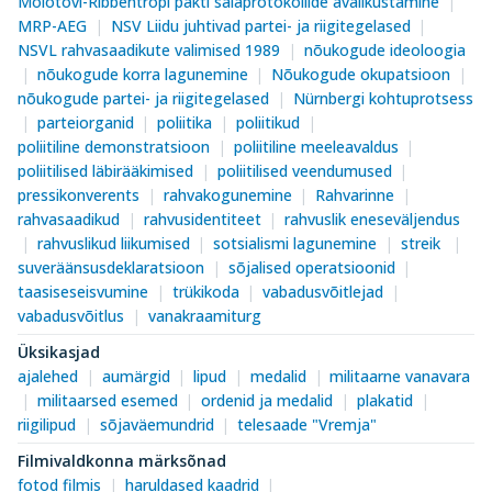
Molotovi-Ribbentropi pakti salaprotokollide avalikustamine
MRP-AEG
NSV Liidu juhtivad partei- ja riigitegelased
NSVL rahvasaadikute valimised 1989
nõukogude ideoloogia
nõukogude korra lagunemine
Nõukogude okupatsioon
nõukogude partei- ja riigitegelased
Nürnbergi kohtuprotsess
parteiorganid
poliitika
poliitikud
poliitiline demonstratsioon
poliitiline meeleavaldus
poliitilised läbirääkimised
poliitilised veendumused
pressikonverents
rahvakogunemine
Rahvarinne
rahvasaadikud
rahvusidentiteet
rahvuslik eneseväljendus
rahvuslikud liikumised
sotsialismi lagunemine
streik
suveräänsusdeklaratsioon
sõjalised operatsioonid
taasiseseisvumine
trükikoda
vabadusvõitlejad
vabadusvõitlus
vanakraamiturg
Üksikasjad
ajalehed
aumärgid
lipud
medalid
militaarne vanavara
militaarsed esemed
ordenid ja medalid
plakatid
riigilipud
sõjaväemundrid
telesaade "Vremja"
Filmivaldkonna märksõnad
fotod filmis
haruldased kaadrid