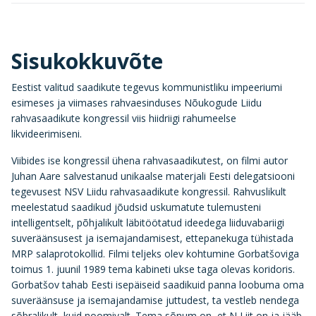
Sisukokkuvõte
Eestist valitud saadikute tegevus kommunistliku impeeriumi
esimeses ja viimases rahvaesinduses Nõukogude Liidu
rahvasaadikute kongressil viis hiidriigi rahumeelse
likvideerimiseni.
Viibides ise kongressil ühena rahvasaadikutest, on filmi autor
Juhan Aare salvestanud unikaalse materjali Eesti delegatsiooni
tegevusest NSV Liidu rahvasaadikute kongressil. Rahvuslikult
meelestatud saadikud jõudsid uskumatute tulemusteni
intelligentselt, põhjalikult läbitöötatud ideedega liiduvabariigi
suveräänsusest ja isemajandamisest, ettepanekuga tühistada
MRP salaprotokollid. Filmi teljeks olev kohtumine Gorbatšoviga
toimus 1. juunil 1989 tema kabineti ukse taga olevas koridoris.
Gorbatšov tahab Eesti isepäiseid saadikuid panna loobuma oma
suveräänsuse ja isemajandamise juttudest, ta vestleb nendega
sõbralikult, kuid noomivalt. Tema sõnum on, et N Liit on ja jääb.