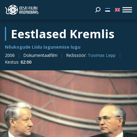
Eestlased Kremlis
Nõukogude Liidu lagunemise lugu
2006
Dokumentaalfilm
Režissöör
:
Toomas Lepp
Kestus
:
62:00