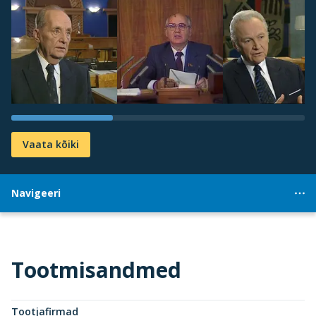
Vaata kõiki
Navigeeri
Tootmisandmed
Tootjafirmad