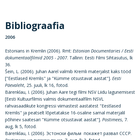
Bibliograafia
2006
Estonians in Kremlin (2006). Rmt:
Estonian Documentaries / Eesti
dokumentaalfilmid 2005 - 2007
. Tallinn: Eesti Filmi Sihtasutus, lk
36.
Šein, L. (2006). Juhan Aarel valmib Kremli materjalist kaks tööd
["Eestlased Kremlis" ja "Kümme otsustavat aastat"].
Eesti
Päevaleht
, 25. juuli, lk 16, fotod.
Bärenklau, I. (2006). Juhan Aare tegi filmi NSV Liidu lagunemisest
[Eesti Kultuurfilmis valmis dokumentaalfilm NSVL
rahvasaadikute kongressi viimastest aastatest "Eestlased
Kremlis" ja peatselt lõpetatakse 16-osaline samal materjalil
põhinev saatesari "Kümme otsustavat aastat"].
Postimees
, 7.
aug, lk 5, fotod.
Bärenklau, I. (2006). Эстонски фильм покажет pазвал СССР.