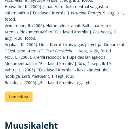
Postimees: на русском языке
, 7. aug, lk 2, fotod.
Haavajõe, K. (2006). Juhan Aare dokumentaal valgustab
välismaailma ["Eestlased Kremlis"].
Virumaa Teataja,
9. aug, lk 1,
fotod.
Veidemann, R. (2006). Hümn teleekraanil, Balti saadikutele
Kremlis [dokumentaalfilm "Eestlased Kremlis"].
Postimees
, 31.
aug, lk 20, fotod.
Arjakas, K. (2006). Uues Kremli-filmis jagus pinget ja dünaamikat
["Eestlased Kremlis"].
Eesti Päevaleht
, 1. sept, lk 20, fotod.
Nõu, E. (2006). Kremli rapsoodia. Hüpeldes lähiajaloos
[dokumentaalfilm "Eestlased Kremlis"].
Sirp
, 1. sept, lk 19.
Vahtre, L. (2006). "Eestlased Kremlis" - kaks kärbest ühe
hoobiga.
Eesti Päevaleht
, 1. sept, lk 20.
Reinde, U. (2006). „Eestlased Kremlis” tegid gl...
Loe edasi
Muusikaleht