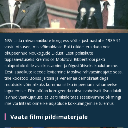
NSV Liidu rahvasaadikute kongress võttis just aastatel 1989-91
vastu otsused, mis võimaldasid Balti riikidel eralduda neid
okupeerinud Nõukogude Liidust. Eesti poliitikute
tippsaavutuseks Kremlis oli Molotovi-Ribbentropi pakti
salaprotokollide avalikustamine ja õigustühiseks kuulutamine.
Eesti saadikute ideede levitamine Moskva rahvaesindajate seas,
tihe koostöö Boriss Jeltsini ja Venemaa demokraatidega
muutsidki võimalikuks kommunistliku impeeriumi rahumeelse
lagunemise. Film püüab korrigeerida rahvusvaheliselt üsna laialt
levinud väärkujutlust, et Balti riikide taasiseseisvumine oli mingi
ime või lihtsalt õnnelike asjaolude kokkulangemise tulemus.
Vaata filmi pildimaterjale