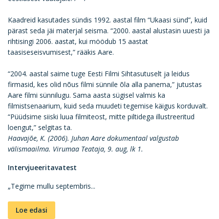
Kaadreid kasutades sündis 1992. aastal film “Ukaasi sünd”, kuid
pärast seda jäi materjal seisma. “2000. aastal alustasin uuesti ja
rihtisingi 2006. aastat, kui möödub 15 aastat
taasiseseisvumisest,” rääkis Aare.
“2004. aastal saime tuge Eesti Filmi Sihtasutuselt ja leidus
firmasid, kes olid nõus filmi sünnile õla alla panema,” jutustas
Aare filmi sünnilugu. Sama aasta sügisel valmis ka
filmistsenaarium, kuid seda muudeti tegemise käigus korduvalt.
“Püüdsime siiski luua filmiteost, mitte piltidega illustreeritud
loengut,” selgitas ta.
Haavajõe, K. (2006). Juhan Aare dokumentaal valgustab
välismaailma. Virumaa Teataja, 9. aug, lk 1.
Intervjueeritavatest
„Tegime mullu septembris...
Loe edasi