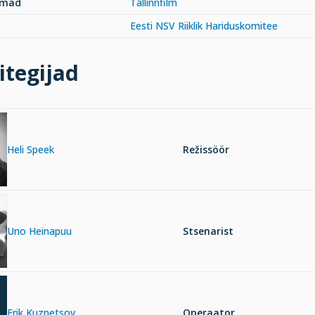
rmad
Tallinnfilm
Eesti NSV Riiklik Hariduskomitee
itegijad
Heli Speek
Režissöör
Uno Heinapuu
Stsenarist
Erik Kuznetsov
Operaator