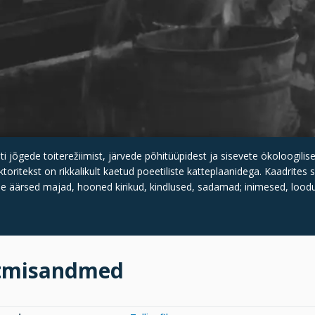
ti jõgede toiterežiimist, järvede põhitüüpidest ja sisevete ökoloogilis
ktoritekst on rikkalikult kaetud poeetiliste katteplaanidega. Kaadrite
ude äärsed majad, hooned kirikud, kindlused, sadamad; inimesed, lood
tmisandmed