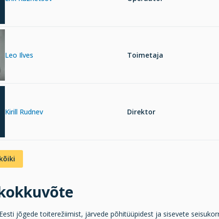
Leo Ilves
Toimetaja
Kirill Rudnev
Direktor
kõiki
ukokkuvõte
esti jõgede toiterežiimist, järvede põhitüüpidest ja sisevete seisukorr