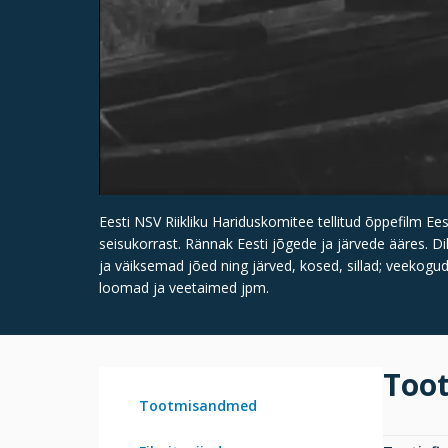
Eesti NSV Riikliku Hariduskomitee tellitud õppefilm Ees
seisukorrast. Rännak Eesti jõgede ja järvede ääres. Di
ja väiksemad jõed ning järved, kosed, sillad; veekog
loomad ja veetaimed jpm.
Too
Tootmisandmed