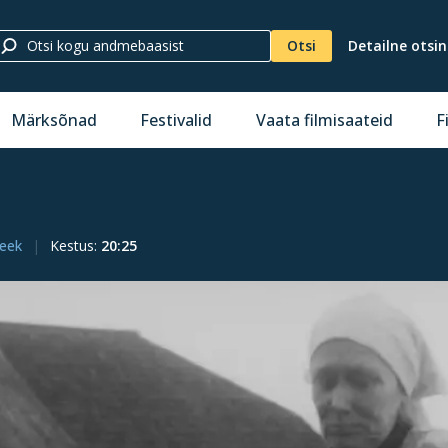
Otsi
Detailne otsi
Märksõnad
Festivalid
Vaata filmisaateid
F
peek
Kestus
:
20:25