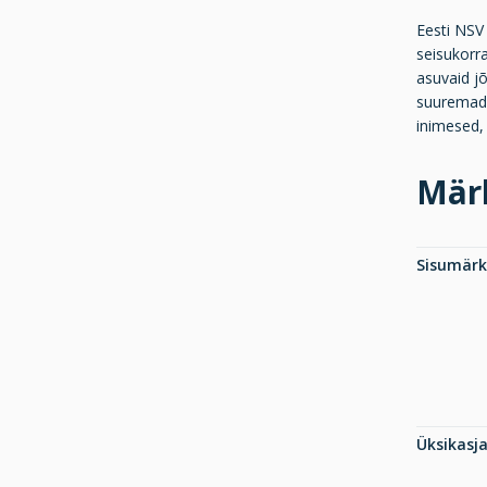
Eesti NSV 
seisukorra
asuvaid jõ
suuremad 
inimesed, 
Mär
Sisumär
Üksikasj