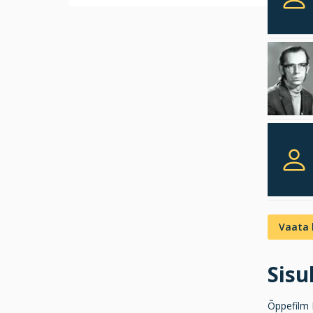
Vaata 
Sis
Õppefilm E