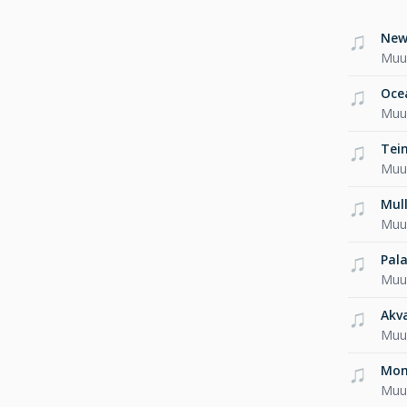
New
Muus
Oce
Muus
Tei
Muus
Mull
Muus
Pala
Muus
Akva
Muus
Mon
Muus