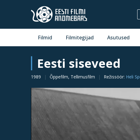
Filmid
Filmitegijad
Asutused
Eesti siseveed
1989
Õppefilm, Tellimusfilm
Režissöör
:
Heli S