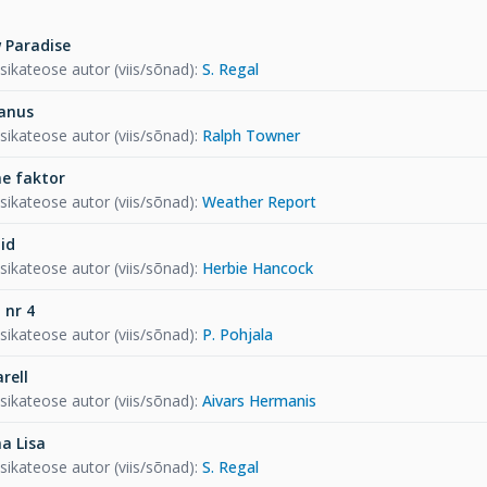
 Paradise
ikateose autor (viis/sõnad)
:
S. Regal
anus
ikateose autor (viis/sõnad)
:
Ralph Towner
ne faktor
ikateose autor (viis/sõnad)
:
Weather Report
id
ikateose autor (viis/sõnad)
:
Herbie Hancock
 nr 4
ikateose autor (viis/sõnad)
:
P. Pohjala
rell
ikateose autor (viis/sõnad)
:
Aivars Hermanis
a Lisa
ikateose autor (viis/sõnad)
:
S. Regal