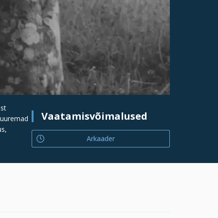
est
Vaatamisvõimalused
s suuremad
us,
Arkaader