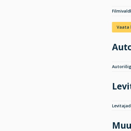
Filmival
Vaata 
Auto
Autoriõi
Levi
Levitajad
Muu