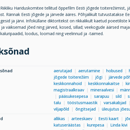
Riikliku Hariduskomitee tellitud õppefilm Eesti jõgede toiterežiimist, 
st. Rännak Eesti jõgede ja järvede ääres. Põhjalikult tutvustatakse E
gesid ja järvi. Infoküllane diktoritekst on rikkalikult kaetud poeetilis
ja väiksemad jõed ning järved, kosed, sillad; veekogude äärsed majad
kaluripaadid, loodus, loomad ning veelinnud ja -taimed.
ksõnad
ksõnad
aerutajad
aerutamine
hobused
jõgede toiterežiim
jõgi
järvede põ
keskkonnahoid
keskkonnakaitse
ki
magistraalkraav
mineraalvesi
männ
pääsukesepesa
sarapuu
sild
s
talu
tööstusmaastik
varsakabjad
viljapõld
õngitsejad
üleujutus jõe
ad
allikas
arteeskaev
Eesti kaart
jõ
katuseräästas
kurepesa
Linda kivi