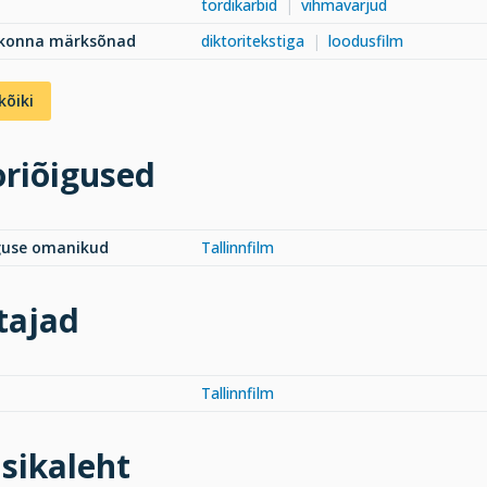
tordikarbid
vihmavarjud
dkonna märksõnad
diktoritekstiga
loodusfilm
kõiki
riõigused
guse omanikud
Tallinnfilm
tajad
Tallinnfilm
sikaleht