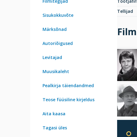
Filmitegijad
Tootjafi
Tellijad
Sisukokkuvõte
Film
Märksõnad
Autoriõigused
Levitajad
Muusikaleht
Pealkirja täiendandmed
Teose füüsiline kirjeldus
Aita kaasa
Tagasi üles