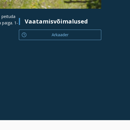
b peituda
Vaatamisvõimalused
 paiga. 1-
Arkaader