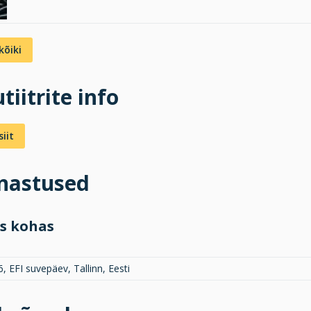
kõiki
tiitrite info
iit
inastused
s kohas
, EFI suvepäev, Tallinn, Eesti