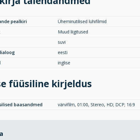
kirja täiendandmed
ande pealkiri
Üheminutilised lühifilmid
k
Muud liigitused
suvi
 dialoog
eesti
d
inglise
e füüsiline kirjeldus
üsilised baasandmed
värvifilm, 01:00, Stereo, HD; DCP; 16:9
da