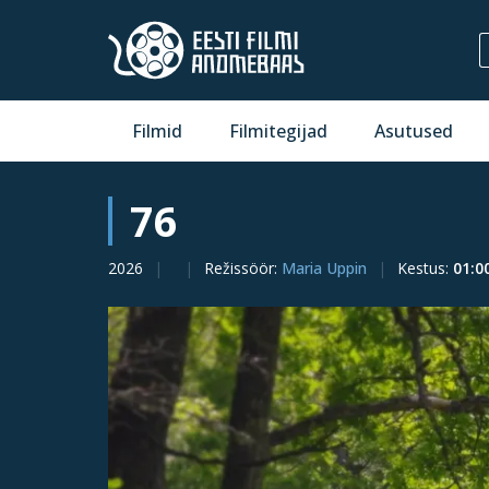
Filmid
Filmitegijad
Asutused
76
2026
Režissöör
:
Maria Uppin
Kestus
:
01:0