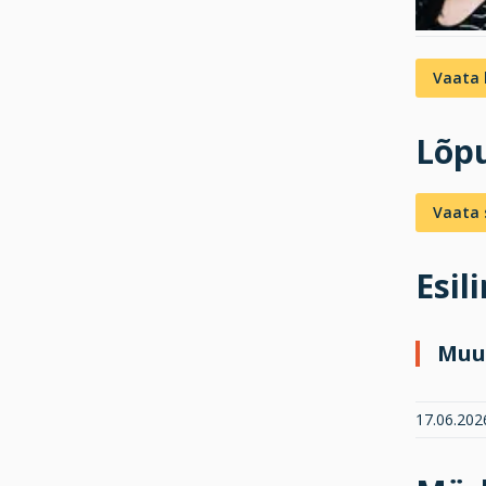
Vaata 
Lõpu
Vaata s
Esil
Muu
17.06.2026