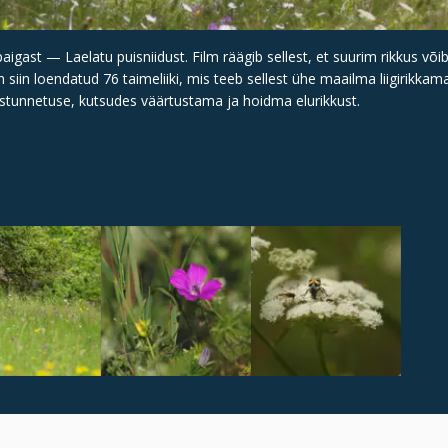
paigast — Laelatu puisniidust. Film räägib sellest, et suurim rikkus või
 siin loendatud 76 taimeliiki, mis teeb sellest ühe maailma liigirikkama
dustunnetuse, kutsudes väärtustama ja hoidma elurikkust.