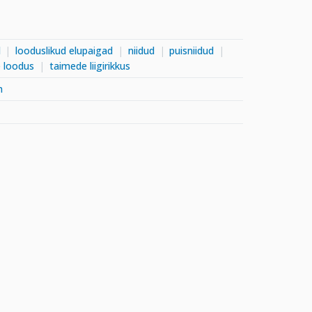
d
looduslikud elupaigad
niidud
puisniidud
e loodus
taimede liigirikkus
m