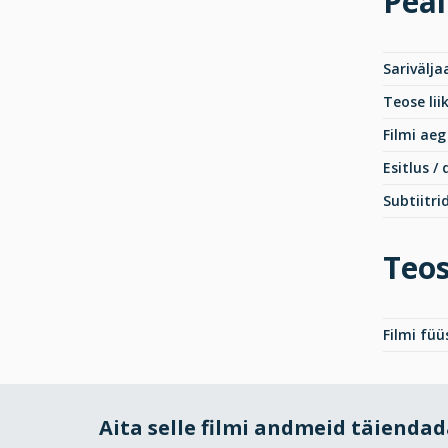
Peal
Sarivälja
Teose lii
Filmi aeg
Esitlus /
Subtiitri
Teos
Filmi fü
Aita selle filmi andmeid täienda