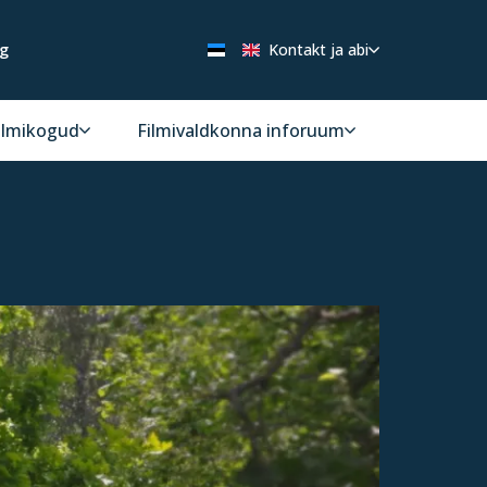
ng
Kontakt ja abi
ilmikogud
Filmivaldkonna inforuum