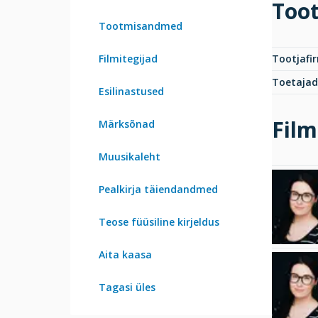
Too
Tootmisandmed
Filmitegijad
Tootjafi
Toetajad
Esilinastused
Film
Märksõnad
Muusikaleht
Pealkirja täiendandmed
Teose füüsiline kirjeldus
Aita kaasa
Tagasi üles