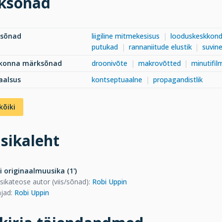
ksõnad
ksõnad
liigiline mitmekesisus
looduskeskkon
putukad
rannaniitude elustik
suvin
dkonna märksõnad
droonivõte
makrovõtted
minutifil
aalsus
kontseptuaalne
propagandistlik
kõiki
sikaleht
i originaalmuusika (1')
ikateose autor (viis/sõnad)
:
Robi Uppin
ajad
:
Robi Uppin