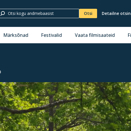
Otsi
Detailne otsi
Märksõnad
Festivalid
Vaata filmisaateid
F
0