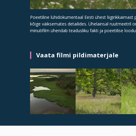
Poeetiline lühidokumentaal Eesti ühest liigirikkaimast 
kõige väiksemates detailides. Ühelainsal ruutmeetril on
minutifilm ühendab teadusliku fakti ja poeetilise loo
Vaata filmi pildimaterjale