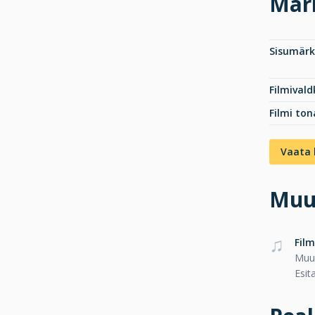
Mär
Sisumär
Filmival
Filmi ton
Vaata 
Muu
Film
Muus
Esit