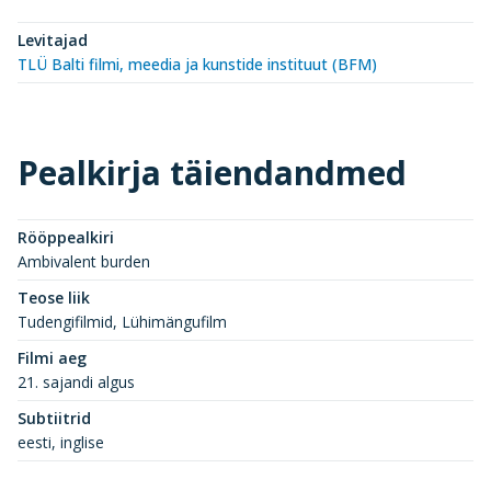
Levitajad
TLÜ Balti filmi, meedia ja kunstide instituut (BFM)
Pealkirja täiendandmed
Rööppealkiri
Ambivalent burden
Teose liik
Tudengifilmid, Lühimängufilm
Filmi aeg
21. sajandi algus
Subtiitrid
eesti, inglise