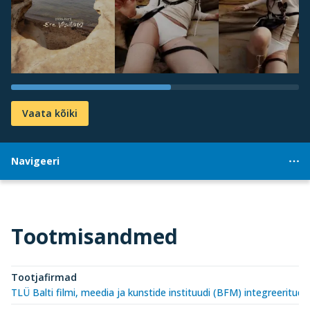
Vaata kõiki
Navigeeri
Tootmisandmed
Tootjafirmad
TLÜ Balti filmi, meedia ja kunstide instituudi (BFM) integreerit