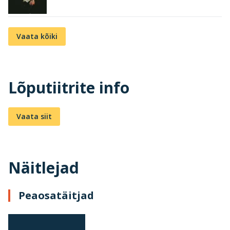
Vaata kõiki
Lõputiitrite info
Vaata siit
Näitlejad
Peaosatäitjad