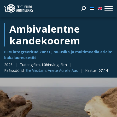
Ambivalentne
kandekoorem
BFM integreeritud kunsti, muusika ja multimeedia eriala:
bakalaureusetöö
2026
Tudengifilm, Lühimängufilm
Režissöörid
:
Ere Viisitam
,
Anete Aurelie Aas
Kestus
:
07:14