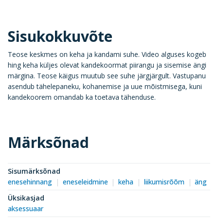
Sisukokkuvõte
Teose keskmes on keha ja kandami suhe. Video alguses kogeb
hing keha küljes olevat kandekoormat piirangu ja sisemise ängi
märgina. Teose käigus muutub see suhe järgjärgult. Vastupanu
asendub tähelepaneku, kohanemise ja uue mõistmisega, kuni
kandekoorem omandab ka toetava tähenduse.
Märksõnad
Sisumärksõnad
enesehinnang
eneseleidmine
keha
liikumisrõõm
äng
Üksikasjad
aksessuaar