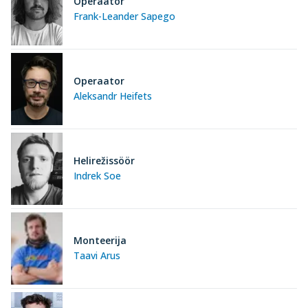
Operaator
Frank-Leander Sapego
Operaator
Aleksandr Heifets
Helirežissöör
Indrek Soe
Monteerija
Taavi Arus