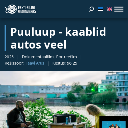
Puuluup - kaablid
autos veel
2026
Dokumentaalfilm, Portreefilm
Režissöör
:
Taavi Arus
Kestus
:
96:25