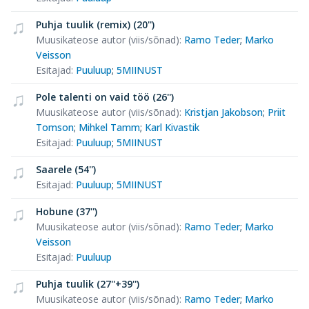
Puhja tuulik (remix) (20'')
Muusikateose autor (viis/sõnad)
:
Ramo Teder
;
Marko
Veisson
Esitajad
:
Puuluup
;
5MIINUST
Pole talenti on vaid töö (26'')
Muusikateose autor (viis/sõnad)
:
Kristjan Jakobson
;
Priit
Tomson
;
Mihkel Tamm
;
Karl Kivastik
Esitajad
:
Puuluup
;
5MIINUST
Saarele (54'')
Esitajad
:
Puuluup
;
5MIINUST
Hobune (37'')
Muusikateose autor (viis/sõnad)
:
Ramo Teder
;
Marko
Veisson
Esitajad
:
Puuluup
Puhja tuulik (27''+39'')
Muusikateose autor (viis/sõnad)
:
Ramo Teder
;
Marko