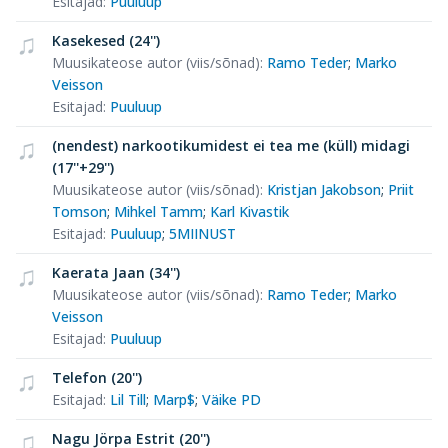
Esitajad
:
Puuluup
Kasekesed (24'')
Muusikateose autor (viis/sõnad)
:
Ramo Teder
;
Marko
Veisson
Esitajad
:
Puuluup
(nendest) narkootikumidest ei tea me (küll) midagi
(17''+29'')
Muusikateose autor (viis/sõnad)
:
Kristjan Jakobson
;
Priit
Tomson
;
Mihkel Tamm
;
Karl Kivastik
Esitajad
:
Puuluup
;
5MIINUST
Kaerata Jaan (34'')
Muusikateose autor (viis/sõnad)
:
Ramo Teder
;
Marko
Veisson
Esitajad
:
Puuluup
Telefon (20'')
Esitajad
:
Lil Till
;
Marp$
;
Väike PD
Nagu Jörpa Estrit (20'')