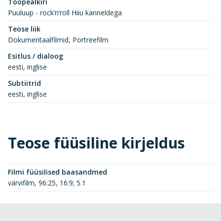
Tööpealkiri
Puuluup - rock’n’roll Hiiu kanneldega
Teose liik
Dokumentaalfilmid, Portreefilm
Esitlus / dialoog
eesti, inglise
Subtiitrid
eesti, inglise
Teose füüsiline kirjeldus
Filmi füüsilised baasandmed
värvifilm, 96:25, 16:9; 5.1