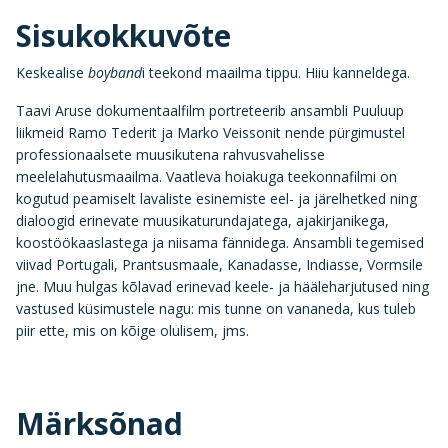
Sisukokkuvõte
Keskealise
boyband
i teekond maailma tippu. Hiiu kanneldega.
Taavi Aruse dokumentaalfilm portreteerib ansambli Puuluup
liikmeid Ramo Tederit ja Marko Veissonit nende pürgimustel
professionaalsete muusikutena rahvusvahelisse
meelelahutusmaailma. Vaatleva hoiakuga teekonnafilmi on
kogutud peamiselt lavaliste esinemiste eel- ja järelhetked ning
dialoogid erinevate muusikaturundajatega, ajakirjanikega,
koostöökaaslastega ja niisama fännidega. Ansambli tegemised
viivad Portugali, Prantsusmaale, Kanadasse, Indiasse, Vormsile
jne. Muu hulgas kõlavad erinevad keele- ja hääleharjutused ning
vastused küsimustele nagu: mis tunne on vananeda, kus tuleb
piir ette, mis on kõige olulisem, jms.
Märksõnad