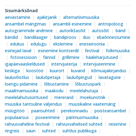
Sisumärksõnad
aevastamine
ajakirjanik
alternatiivmuusika
ansambel mängimas
ansambli esinemine
antropoloog
autogrammide andmine
autorikšasõit
autosõit
bänd
bändid
bändilaager
bändiproov
duo
ebaõnnestumine
edukus
edulugu
ekslemine
eneseiroonia
esinejad laval
esinemine kontserdil
festival
folkmuusika
fotosessioon
fännid
grillimine
hääleharjutused
igapäevaaskeldused
intervjueerija
intervjueerimine
keskiga
koostöö
kuurort
kuvand
kõmuajakirjandus
lauluvõistlus
lauluõpetaja
lauluõpingud
lavatagune
loengu pidamine
lõbustamine
lõbustuspark
maailmamuusika
maakodu
meelelahutaja
meelelahutusüritused
mererand
moekunstnik
muusika tantsuline väljendus
muusikaline vaatemäng
müügitöö
paarisuhted
perekonnaelu
poisteansambel
populaarsus
poseerimine
pärimusmuusika
rahvusvaheline festival
rahvusvahelised suhted
reisimine
ringreis
saun
suhted
suhtlus publikuga