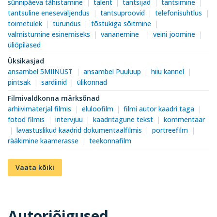
sünnipäeva tähistamine
talent
tantsijad
tantsimine
tantsuline eneseväljendus
tantsuproovid
telefonisuhtlus
toimetulek
turundus
tõstukiga sõitmine
valmistumine esinemiseks
vananemine
veini joomine
üliõpilased
Üksikasjad
ansambel 5MIINUST
ansambel Puuluup
hiiu kannel
pintsak
sardiinid
ülikonnad
Filmivaldkonna märksõnad
arhiivimaterjal filmis
eluloofilm
filmi autor kaadri taga
fotod filmis
intervjuu
kaadritagune tekst
kommentaar
lavastuslikud kaadrid dokumentaalfilmis
portreefilm
rääkimine kaamerasse
teekonnafilm
Vaata kõiki
Autoriõigused