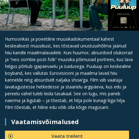
Humoorikas ja poeetiline muusikadokumentaal kahest
keskealisest muusikust, kes tõstavad unustusehõlma jäänud
hiiu kandle maailmalavadele. Kuiv huumor, absurdsed olukorrad
ja “neo-zombie-post-folk” muusika põimuvad portrees, kus lava
hiilgus põrkub igapäevaelu ja isadusega. Puuluup on keskealine
boyband, kes vallutas Eurovisiooni ja maailma lavad hiiu
kannelde ning absurdselt naljaka show’ga. Film viib vaataja
lavatagustesse hetkedesse ja staarielu argipäeva, kus edu ja
pereelu vahel tuleb leida tasakaal. See on lugu, mis paneb
naerma ja liigutab – ja tõestab, et hilja pole kunagi liiga hilja.
Film tõestab, et hiline edu võib olla kõige magusam.
Vaatamisvõimalused
Vaata treilerit