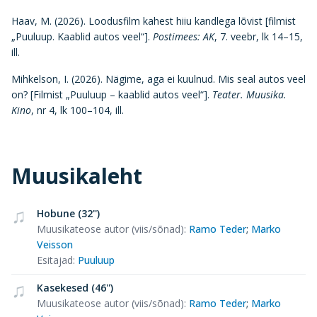
Haav, M. (2026). Loodusfilm kahest hiiu kandlega lõvist [filmist
„Puuluup. Kaablid autos veel“].
Postimees: AK
, 7. veebr, lk 14–15,
ill.
Mihkelson, I. (2026). Nägime, aga ei kuulnud. Mis seal autos veel
on? [Filmist „Puuluup – kaablid autos veel“].
Teater. Muusika.
Kino
, nr 4, lk 100–104, ill.
Muusikaleht
Hobune (32'')
Muusikateose autor (viis/sõnad)
:
Ramo Teder
;
Marko
Veisson
Esitajad
:
Puuluup
Kasekesed (46'')
Muusikateose autor (viis/sõnad)
:
Ramo Teder
;
Marko