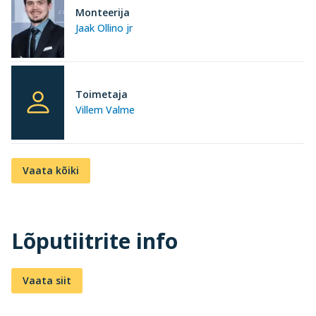
Monteerija
Jaak Ollino jr
Toimetaja
Villem Valme
Vaata kõiki
Lõputiitrite info
Vaata siit