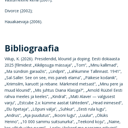
Divorce (2002);
Hauakaevaja (2006).
Bibliograafia
Viilup, K. (2026). Presidendid, klounid ja doping. Eesti dokiaasta
2025 [filmidest „Kikilipsuga mässaja”, „Torn”, „Minu kallimad”,
„Ma sündisin garaažis”, „Lindprii”, „Lahkumine Tallinnast. 1941”,
„Sal-Saller. See on see, mis paneb elama”, „Päikese kodanik”,
„Kriimsilm, karuott ja rebane. Märkmeid metsast”, „Minu pere ja
muud klounid”, „Mis juhtus Diana Klasiga?”, „Arnold Rüütel Eesti
rahva meeles ja keeles”, „Kindral”, „Mati Alaver — valgusest
varju”, „Estcube 2.x: kümme aastat tähtedeni”, „Head inimesed”,
„Elu õpetaja”, „Lõpuni välja”, „Suhkur”, „Eesti rula lugu”,
„Andrus”, „Aja puudutus”, „Ikooni lugu”, „Luulur”, „Oliüks
Henno”, „10 000 sammu suitsunurka”, „Teekond koju“, „Naine,
kes võtab vähe ruumi”, „Leelo: ükskord me naerame niikuinii”,