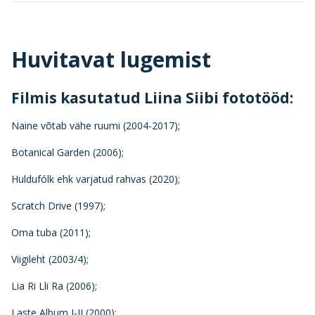
Huvitavat lugemist
Filmis kasutatud Liina Siibi fototööd:
Naine võtab vähe ruumi (2004-2017);
Botanical Garden (2006);
Huldufólk ehk varjatud rahvas (2020);
Scratch Drive (1997);
Oma tuba (2011);
Viigileht (2003/4);
Lia Ri Lli Ra (2006);
Laste Album I-II (2000);