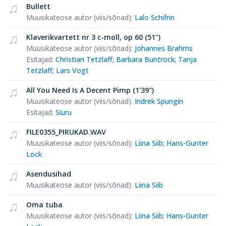
Bullett
Muusikateose autor (viis/sõnad)
:
Lalo Schifrin
Klaverikvartett nr 3 c-moll, op 60 (51'')
Muusikateose autor (viis/sõnad)
:
Johannes Brahms
Esitajad
:
Christian Tetzlaff
;
Barbara Buntrock
;
Tanja
Tetzlaff
;
Lars Vogt
All You Need Is A Decent Pimp (1'39'')
Muusikateose autor (viis/sõnad)
:
Indrek Spungin
Esitajad
:
Siuru
FILE0355_PIRUKAD.WAV
Muusikateose autor (viis/sõnad)
:
Liina Siib
;
Hans-Gunter
Lock
Asendusihad
Muusikateose autor (viis/sõnad)
:
Liina Siib
Oma tuba
Muusikateose autor (viis/sõnad)
:
Liina Siib
;
Hans-Gunter