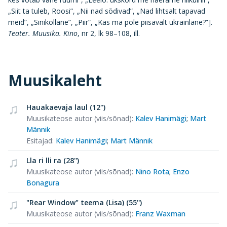
„Siit ta tuleb, Roosi”, „Nii nad sõdivad”, „Nad lihtsalt tapavad
meid”, „Sinikollane”, „Piir“, „Kas ma pole piisavalt ukrainlane?”].
Teater. Muusika. Kino
, nr 2, lk 98–108, ill.
Muusikaleht
Hauakaevaja laul (12'')
Muusikateose autor (viis/sõnad)
:
Kalev Hanimägi
;
Mart
Männik
Esitajad
:
Kalev Hanimägi
;
Mart Männik
Lla ri lli ra (28'')
Muusikateose autor (viis/sõnad)
:
Nino Rota
;
Enzo
Bonagura
"Rear Window" teema (Lisa) (55'')
Muusikateose autor (viis/sõnad)
:
Franz Waxman