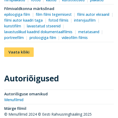
Filmivaldkonna märksõnad
epiloogiga film
film filmi tegemisest
filmi autor ekraanil
filmi autor kaadri taga
fotod filmis
intervjuufilm
kunstifilm
lavastatud stseenid
lavastuslikud kaadrid dokumentaalfilmis
metatasand
portreefilm
proloogiga film
videofilm filmis
Vaata kõiki
Autoriõigused
Autoriõiguse omanikud
Menufilmid
Märge filmil
© Menufilmid 2024 © Eesti Rahvusringhääling 2025