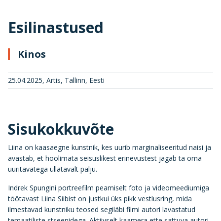
Esilinastused
Kinos
25.04.2025, Artis, Tallinn, Eesti
Sisukokkuvõte
Liina on kaasaegne kunstnik, kes uurib marginaliseeritud naisi ja
avastab, et hoolimata seisuslikest erinevustest jagab ta oma
uuritavatega üllatavalt palju.
Indrek Spungini portreefilm peamiselt foto ja videomeediumiga
töötavast Liina Siibist on justkui üks pikk vestlusring, mida
ilmestavad kunstniku teosed segiläbi filmi autori lavastatud
temaatiliste stseenidega. Aktiivselt kaamera ette sattuva autori