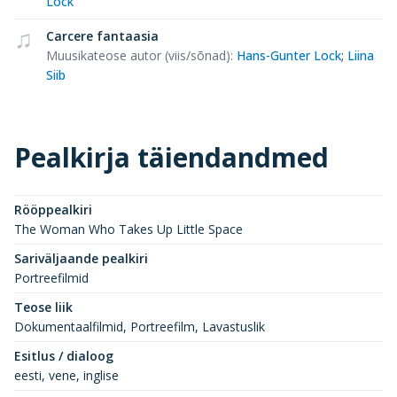
Lock
Carcere fantaasia
Muusikateose autor (viis/sõnad)
:
Hans-Gunter Lock
;
Liina
Siib
Pealkirja täiendandmed
Rööppealkiri
The Woman Who Takes Up Little Space
Sariväljaande pealkiri
Portreefilmid
Teose liik
Dokumentaalfilmid, Portreefilm, Lavastuslik
Esitlus / dialoog
eesti, vene, inglise