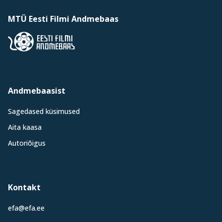
MTÜ Eesti Filmi Andmebaas
Andmebaasist
Sagedased küsimused
Aita kaasa
Autoriõigus
Kontakt
efa@efa.ee