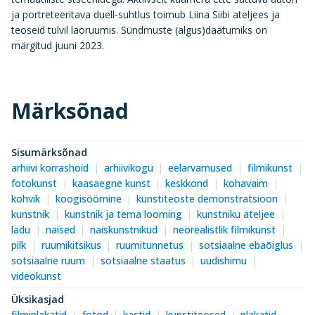
ja portreteeritava duell-suhtlus toimub Liina Siibi ateljees ja
teoseid tulvil laoruumis. Sündmuste (algus)daatumiks on
märgitud juuni 2023.
Märksõnad
Sisumärksõnad
arhiivi korrashoid
arhiivikogu
eelarvamused
filmikunst
fotokunst
kaasaegne kunst
keskkond
kohavaim
kohvik
koogisöömine
kunstiteoste demonstratsioon
kunstnik
kunstnik ja tema looming
kunstniku ateljee
ladu
naised
naiskunstnikud
neorealistlik filmikunst
pilk
ruumikitsikus
ruumitunnetus
sotsiaalne ebaõiglus
sotsiaalne ruum
sotsiaalne staatus
uudishimu
videokunst
Üksikasjad
filmiplakatid
fotod
kastid
kunstiteosed
plakatid