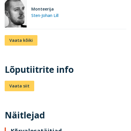
Monteerija
Sten-Johan Lill
Vaata kõiki
Lõputiitrite info
Vaata siit
Näitlejad
Kõrvalosatäitjad