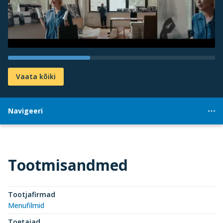
Vaata kõiki
Navigeeri
Tootmisandmed
Tootjafirmad
Menufilmid
Toetajad