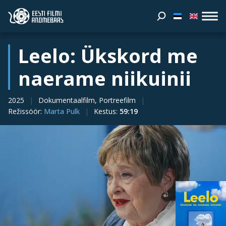
Leelo: Ükskord me
naerame niikuinii
2025
Dokumentaalfilm, Portreefilm
Režissöör
:
Marta Pulk
Kestus
:
59:19