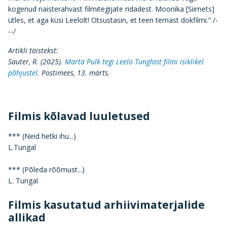
kogenud naisterahvast filmitegijate ridadest. Moonika [Siimets]
ütles, et aga küsi Leelolt! Otsustasin, et teen temast dokfilmi.“ /-
--/
Artikli täistekst:
Sauter, R. (2025).
Marta Pulk tegi Leelo Tunglast filmi isiklikel
põhjustel
. Postimees, 13. märts.
Filmis kõlavad luuletused
*** (Neid hetki ihu...)
L.Tungal
*** (Põleda rõõmust...)
L. Tungal
Filmis kasutatud arhiivimaterjalide
allikad