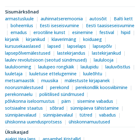
Sisumärksõnad
armastusluule
auhinnatseremoonia
autosõit
Balti kett
boheemlus
Eesti iseseisvumine
Eesti taasiseseisvumine
emadus
erootiline kunst
esinemine
festival
hipid
kirjanik
kirjanikud
klaverimäng
koiduaeg
kursusekaaslased
lapsed
lapselaps
lapsepõlv
lapsepõlvemälestused
lastekirjandus
lastekirjanikud
laulev revolutsioon (seotud sündmused)
laululooja
laululooming
laulupeo rongkäik
laulupidu
lauluvõistlus
luuletaja
luuletuse ettelugemine
luuleõhtu
metsamaastik
muusika
mälestuste kirjapanek
noorusmälestused
perekond
perekondlik koosviibimine
perekonnaelu
poliitilised sündmused
põlvkonna iseloomustus
pärn
sisemine vabadus
sotsiaalne staatus
sõbrad
sünnipäeva tähistamine
sünnipäevalaud
sünnipäevalaul
tütred
vabadus
ühiskonna uuendusprotsess
ühiskonnamuutused
Üksikasjad
ajakiri Hea laps
ansambel Kristallid