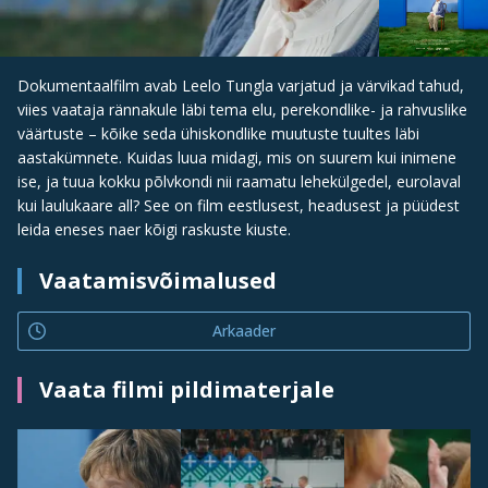
Dokumentaalfilm avab Leelo Tungla varjatud ja värvikad tahud,
viies vaataja rännakule läbi tema elu, perekondlike- ja rahvuslike
väärtuste – kõike seda ühiskondlike muutuste tuultes läbi
aastakümnete. Kuidas luua midagi, mis on suurem kui inimene
ise, ja tuua kokku põlvkondi nii raamatu lehekülgedel, eurolaval
kui laulukaare all? See on film eestlusest, headusest ja püüdest
leida eneses naer kõigi raskuste kiuste.
Vaatamisvõimalused
Arkaader
Vaata filmi pildimaterjale