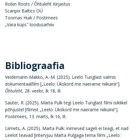
Robin Roots / Õhtuleht Kirjastus
Scanpix Baltics OÜ
Toomas Huik / Postimees
„Vara küps" loodusarhiiv
Bibliograafia
Veidemann-Makko, A.-M. (2025). Leelo Tunglast valmis
dokumentaalfilm [„Leelo: Ükskord me naerame niikuinii“].
Õhtuleht
, 28. veebr, lk 18, ill.
Sauter, R. (2025). Marta Pulk tegi Leelo Tunglast filmi isiklikel
põhjustel [filmist „Leelo: Ükskord me naerame niikuinii“].
Postimees, 13. märts, lk 16, ill.
Liimets, A. (2025). Marta Pulk: inimesed sageli ei teagi, et nad
Leelot teavad [intervjuu Marta Pulgaga tema filmi „Leelo: