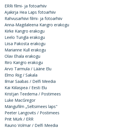
ERRi filmi- ja fotoarhiiv
Ajakirja Hea Laps fotoarhiiv
Rahvusarhiivi filmi- ja fotoarhiiv
Anna-Magdaleena Kangro erakogu
Kirke Kangro erakogu
Leelo Tungla erakogu
Liisa Pakosta erakogu
Marianne Kull erakogu
Olav Ehala erakogu
Riro Kangro erakogu
Arvo Tarmula / Lääne Elu
Elmo Riig / Sakala
Ilmar Saabas / Delfi Meedia
Kai Kiilaspea / Eesti Elu
Kristjan Teedema / Postimees
Luke MacGregor
Mängufilm „Seltsimees laps"
Peeter Langovits / Postimees
Priit Mürk / ERR
Rauno Volmar / Delfi Meedia