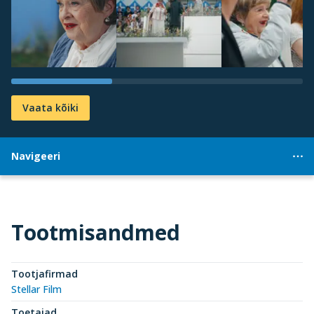
Vaata kõiki
Navigeeri
Tootmisandmed
Tootjafirmad
Stellar Film
Toetajad