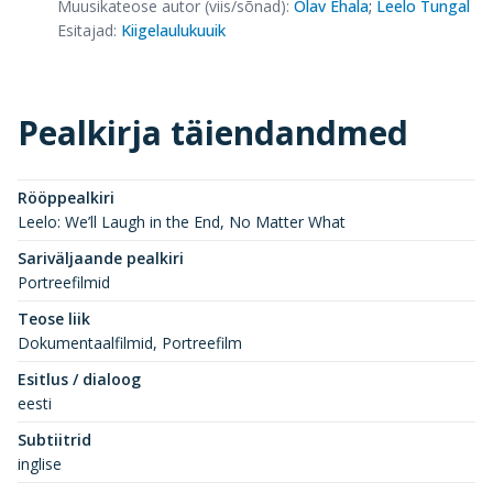
Muusikateose autor (viis/sõnad)
:
Olav Ehala
;
Leelo Tungal
Esitajad
:
Kiigelaulukuuik
Pealkirja täiendandmed
Rööppealkiri
Leelo: We’ll Laugh in the End, No Matter What
Sariväljaande pealkiri
Portreefilmid
Teose liik
Dokumentaalfilmid, Portreefilm
Esitlus / dialoog
eesti
Subtiitrid
inglise