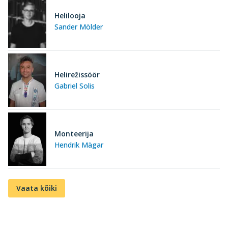
Helilooja
Sander Mölder
Helirežissöör
Gabriel Solis
Monteerija
Hendrik Mägar
Vaata kõiki