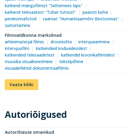
katkend mängufilmist "Seltsimees laps"
katkend telesaatest "Tuhat tutvust"
paavsti kohvi
perekonnafotod
raamat "Humanitaarmõrv Bestoonias"
suitsetamine
Filmivaldkonna märksõnad
arhiivimaterjal filmis
droonivõte
intervjueerimine
intervjuufilm
katkendeid koduvideodest
katkendeid telesaadetest
katkendid kroonikafilmidest
muusika visualiseerimine
tekstipõhine
visuaalefektid dokumentaalfilmis
Vaata kõiki
Autoriõigused
Autoriõiguse omanikud