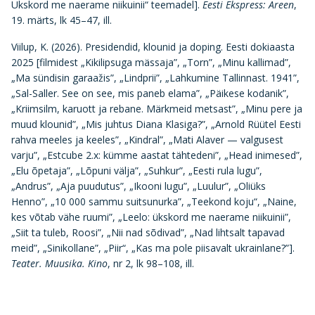
Ükskord me naerame niikuinii“ teemadel].
Eesti Ekspress: Areen
,
19. märts, lk 45–47, ill.
Viilup, K. (2026). Presidendid, klounid ja doping. Eesti dokiaasta
2025 [filmidest „Kikilipsuga mässaja”, „Torn”, „Minu kallimad”,
„Ma sündisin garaažis”, „Lindprii”, „Lahkumine Tallinnast. 1941”,
„Sal-Saller. See on see, mis paneb elama”, „Päikese kodanik”,
„Kriimsilm, karuott ja rebane. Märkmeid metsast”, „Minu pere ja
muud klounid”, „Mis juhtus Diana Klasiga?”, „Arnold Rüütel Eesti
rahva meeles ja keeles”, „Kindral”, „Mati Alaver — valgusest
varju”, „Estcube 2.x: kümme aastat tähtedeni”, „Head inimesed”,
„Elu õpetaja”, „Lõpuni välja”, „Suhkur”, „Eesti rula lugu”,
„Andrus”, „Aja puudutus”, „Ikooni lugu”, „Luulur”, „Oliüks
Henno”, „10 000 sammu suitsunurka”, „Teekond koju“, „Naine,
kes võtab vähe ruumi”, „Leelo: ükskord me naerame niikuinii”,
„Siit ta tuleb, Roosi”, „Nii nad sõdivad”, „Nad lihtsalt tapavad
meid”, „Sinikollane”, „Piir“, „Kas ma pole piisavalt ukrainlane?”].
Teater. Muusika. Kino
, nr 2, lk 98–108, ill.