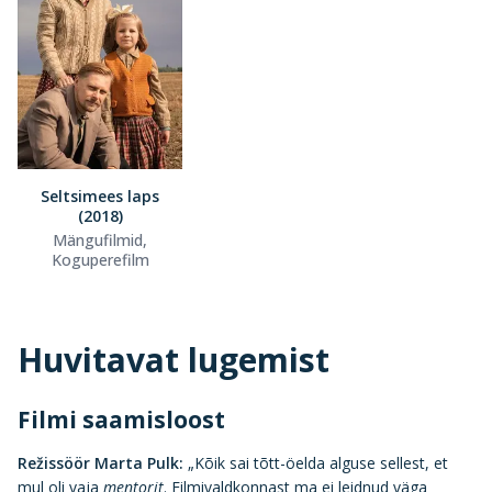
Seltsimees laps
(2018)
Mängufilmid,
Koguperefilm
Huvitavat lugemist
Filmi saamisloost
Režissöör Marta Pulk:
„Kõik sai tõtt-öelda alguse sellest, et
mul oli vaja
mentorit
. Filmivaldkonnast ma ei leidnud väga