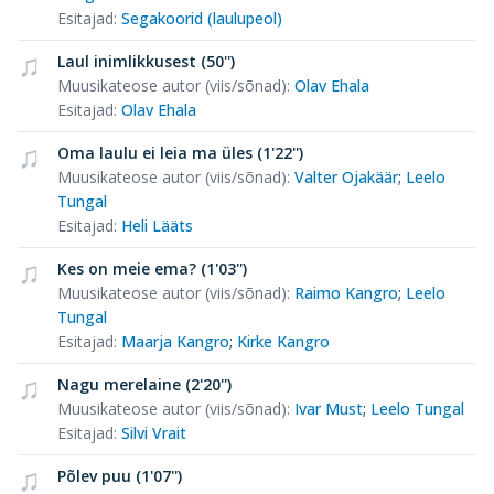
Esitajad
:
Segakoorid (laulupeol)
Laul inimlikkusest (50'')
Muusikateose autor (viis/sõnad)
:
Olav Ehala
Esitajad
:
Olav Ehala
Oma laulu ei leia ma üles (1'22'')
Muusikateose autor (viis/sõnad)
:
Valter Ojakäär
;
Leelo
Tungal
Esitajad
:
Heli Lääts
Kes on meie ema? (1'03'')
Muusikateose autor (viis/sõnad)
:
Raimo Kangro
;
Leelo
Tungal
Esitajad
:
Maarja Kangro
;
Kirke Kangro
Nagu merelaine (2'20'')
Muusikateose autor (viis/sõnad)
:
Ivar Must
;
Leelo Tungal
Esitajad
:
Silvi Vrait
Põlev puu (1'07'')