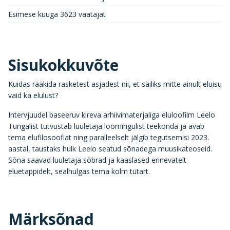
Esimese kuuga 3623 vaatajat
Sisukokkuvõte
Kuidas rääkida rasketest asjadest nii, et säiliks mitte ainult eluisu
vaid ka elulust?
Intervjuudel baseeruv kireva arhiivimaterjaliga eluloofilm Leelo
Tungalist tutvustab luuletaja loomingulist teekonda ja avab
tema elufilosoofiat ning paralleelselt jälgib tegutsemisi 2023.
aastal, taustaks hulk Leelo seatud sõnadega muusikateoseid.
Sõna saavad luuletaja sõbrad ja kaaslased erinevatelt
eluetappidelt, sealhulgas tema kolm tütart.
Märksõnad