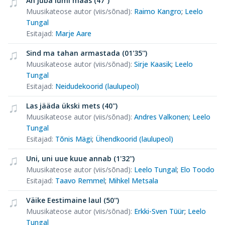
Ah juba lumi maas (47'')
Muusikateose autor (viis/sõnad)
:
Raimo Kangro
;
Leelo
Tungal
Esitajad
:
Marje Aare
Sind ma tahan armastada (01'35'')
Muusikateose autor (viis/sõnad)
:
Sirje Kaasik
;
Leelo
Tungal
Esitajad
:
Neidudekoorid (laulupeol)
Las jääda ükski mets (40'')
Muusikateose autor (viis/sõnad)
:
Andres Valkonen
;
Leelo
Tungal
Esitajad
:
Tõnis Mägi
;
Ühendkoorid (laulupeol)
Uni, uni uue kuue annab (1'32'')
Muusikateose autor (viis/sõnad)
:
Leelo Tungal
;
Elo Toodo
Esitajad
:
Taavo Remmel
;
Mihkel Metsala
Väike Eestimaine laul (50'')
Muusikateose autor (viis/sõnad)
:
Erkki-Sven Tüür
;
Leelo
Tungal