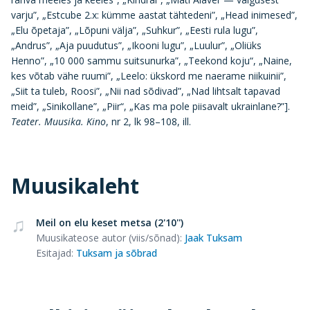
varju”, „Estcube 2.x: kümme aastat tähtedeni”, „Head inimesed”,
„Elu õpetaja”, „Lõpuni välja”, „Suhkur”, „Eesti rula lugu”,
„Andrus”, „Aja puudutus”, „Ikooni lugu”, „Luulur”, „Oliüks
Henno”, „10 000 sammu suitsunurka”, „Teekond koju“, „Naine,
kes võtab vähe ruumi”, „Leelo: ükskord me naerame niikuinii”,
„Siit ta tuleb, Roosi”, „Nii nad sõdivad”, „Nad lihtsalt tapavad
meid”, „Sinikollane”, „Piir“, „Kas ma pole piisavalt ukrainlane?”].
Teater. Muusika. Kino
, nr 2, lk 98–108, ill.
Muusikaleht
Meil on elu keset metsa (2'10'')
Muusikateose autor (viis/sõnad)
:
Jaak Tuksam
Esitajad
:
Tuksam ja sõbrad