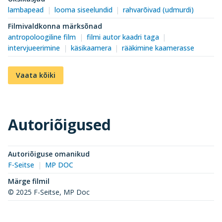
lambapead
looma siseelundid
rahvarõivad (udmurdi)
Filmivaldkonna märksõnad
antropoloogiline film
filmi autor kaadri taga
intervjueerimine
käsikaamera
rääkimine kaamerasse
Vaata kõiki
Autoriõigused
Autoriõiguse omanikud
F-Seitse
MP DOC
Märge filmil
© 2025 F-Seitse, MP Doc