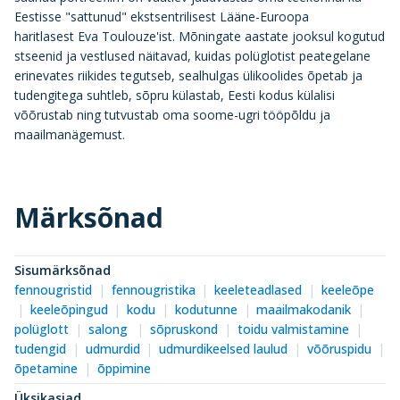
Eestisse "sattunud" ekstsentrilisest Lääne-Euroopa
haritlasest Eva Toulouze'ist. Mõningate aastate jooksul kogutud
stseenid ja vestlused näitavad, kuidas polüglotist peategelane
erinevates riikides tegutseb, sealhulgas ülikoolides õpetab ja
tudengitega suhtleb, sõpru külastab, Eesti kodus külalisi
võõrustab ning tutvustab oma soome-ugri tööpõldu ja
maailmanägemust.
Märksõnad
Sisumärksõnad
fennougristid
fennougristika
keeleteadlased
keeleõpe
keeleõpingud
kodu
kodutunne
maailmakodanik
polüglott
salong
sõpruskond
toidu valmistamine
tudengid
udmurdid
udmurdikeelsed laulud
võõruspidu
õpetamine
õppimine
Üksikasjad