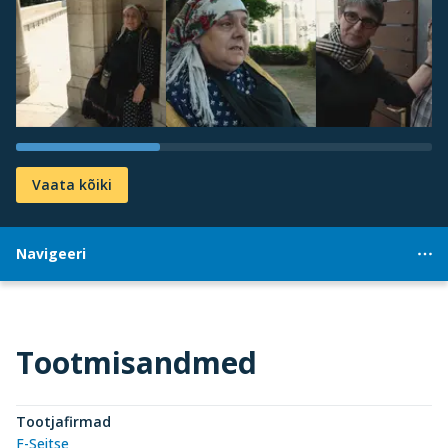
Vaata kõiki
Navigeeri
Tootmisandmed
Tootjafirmad
F-Seitse