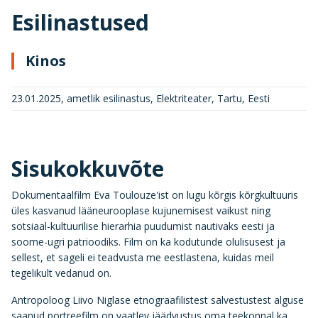
Esilinastused
Kinos
23.01.2025, ametlik esilinastus, Elektriteater, Tartu, Eesti
Sisukokkuvõte
Dokumentaalfilm Eva Toulouze'ist on lugu kõrgis kõrgkultuuris
üles kasvanud lääneurooplase kujunemisest vaikust ning
sotsiaal-kultuurilise hierarhia puudumist nautivaks eesti ja
soome-ugri patrioodiks. Film on ka kodutunde olulisusest ja
sellest, et sageli ei teadvusta me eestlastena, kuidas meil
tegelikult vedanud on.
Antropoloog Liivo Niglase etnograafilistest salvestustest alguse
saanud portreefilm on vaatlev jäädvustus oma teekonnal ka