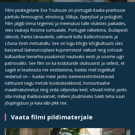
Filmi peategelane Eva Toulouze on portugali-itaalia-prantsuse
päritolu fennougrist, etnoloog, tõlkija, õppejõud ja polüglott.
Film jälgib tema tegemisi ja meenutusi talle olulistes paikades,
viies vaataja Rooma surnuaiale, Portugali väikelinna, Budapesti
ülikooli, Pariisi tänavatele, udmurdi külla Baškortostanis ja
Lõuna-Eesti metsatallu. See on lugu kõrgis kõrgkultuuris üles
kasvanud lääneurooplase kujunemisest vaikust ning sotsiaal-
kultuurilise hierarhia puudumist nautivaks eesti ja soome-ugri
patrioodiks. See film on ka kodutunde olulisusest ja sellest, et
sageli ei teadvusta me eestlastena, kuidas meil tegelikult
vedanud on – kuidas meie jaoks iseenesestmõistetavad
nähtused nagu metsik looduskeskkond, horisontaalne
maailmatunnetus ning seda väljendav keel, võivad mõne jaoks
olla midagi ihaldusväärset, milleni jõudmiseks tuleb teha suuri
jõupingutusi ja käia läbi pikk tee.
Vaata filmi pildimaterjale