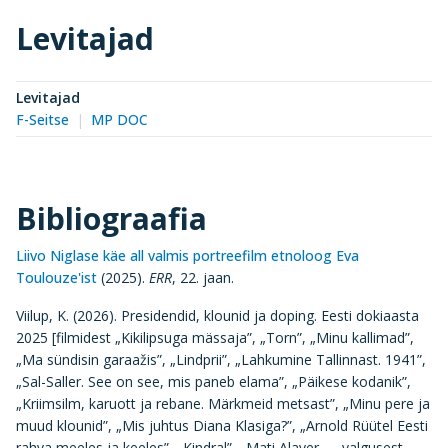
Levitajad
Levitajad
F-Seitse
MP DOC
Bibliograafia
Liivo Niglase käe all valmis portreefilm etnoloog Eva
Toulouze'ist
(2025).
ERR
, 22. jaan.
Viilup, K. (2026). Presidendid, klounid ja doping. Eesti dokiaasta
2025 [filmidest „Kikilipsuga mässaja”, „Torn”, „Minu kallimad”,
„Ma sündisin garaažis”, „Lindprii”, „Lahkumine Tallinnast. 1941”,
„Sal-Saller. See on see, mis paneb elama”, „Päikese kodanik”,
„Kriimsilm, karuott ja rebane. Märkmeid metsast”, „Minu pere ja
muud klounid”, „Mis juhtus Diana Klasiga?”, „Arnold Rüütel Eesti
rahva meeles ja keeles”, „Kindral”, „Mati Alaver — valgusest