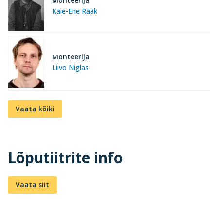
Monteerija
Kaie-Ene Rääk
Monteerija
Liivo Niglas
Vaata kõiki
Lõputiitrite info
Vaata siit