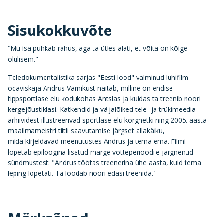
Sisukokkuvõte
“Mu isa puhkab rahus, aga ta ütles alati, et võita on kõige
olulisem."
Teledokumentalistika sarjas "Eesti lood" valminud lühifilm
odaviskaja Andrus Värnikust näitab, milline on endise
tippsportlase elu kodukohas Antslas ja kuidas ta treenib noori
kergejõustiklasi. Katkendid ja väljalõiked tele- ja trükimeedia
arhiividest illustreerivad sportlase elu kõrghetki ning 2005. aasta
maailmameistri tiitli saavutamise järgset allakäiku,
mida kirjeldavad meenutustes Andrus ja tema ema. Filmi
lõpetab epiloogina lisatud märge võtteperioodile järgnenud
sündmustest: "Andrus töötas treenerina ühe aasta, kuid tema
leping lõpetati. Ta loodab noori edasi treenida."