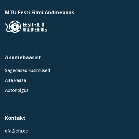
MTÜ Eesti Filmi Andmebaas
Andmebaasist
Sagedased küsimused
Aita kaasa
Autoriõigus
Kontakt
efa@efa.ee