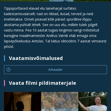
Tippsportlased elavad elu laineharjal surfates
kadestamisväärselt: nad on rikkad, ilusad, terved ja neid
imetletakse. Ometi peavad kõik pärast sporditee lõppu
alustama puhtalt lehelt. See on uus elu, millele tuleb julgelt
vastu minna. Pea 10 aastat tagasi tingimisi vangi mõistetud
kunagine maailmameister Andrus Värnik elab emaga oma
lapsepõlvekodus Antslas. Tal täitus oktoobris 7 aastat viimasest
pitsist.
Vaatamisvõimalused
Arkaader
Vaata filmi pildimaterjale