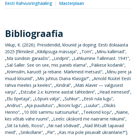
Eesti Rahvusringhääling
Masterplaan
Bibliograafia
Viilup, K. (2026). Presidendid, klounid ja doping. Eesti dokiaasta
2025 [filmidest „Kikilipsuga mässaja”, „Torn”, „Minu kallimad”,
„Ma sündisin garaažis”, „Lindprii”, „Lahkumine Tallinnast. 1941”,
„Sal-Saller. See on see, mis paneb elama”, „Päikese kodanik”,
„Kriimsilm, karuott ja rebane. Märkmeid metsast”, „Minu pere ja
muud klounid”, „Mis juhtus Diana Klasiga?”, „Arnold Rüütel Eesti
rahva meeles ja keeles”, „Kindral”, „Mati Alaver — valgusest
varju”, „Estcube 2.x: kümme aastat tähtedeni”, „Head inimesed”,
„Elu õpetaja”, „Lõpuni välja”, „Suhkur”, „Eesti rula lugu”,
„Andrus”, „Aja puudutus”, „Ikooni lugu”, „Luulur”, „Oliüks
Henno”, „10 000 sammu suitsunurka”, „Teekond koju“, „Naine,
kes võtab vähe ruumi”, „Leelo: ükskord me naerame niikuinii”,
„Siit ta tuleb, Roosi”, „Nii nad sõdivad”, „Nad lihtsalt tapavad
meid”, „Sinikollane”, „Piir“, „Kas ma pole piisavalt ukrainlane?”].