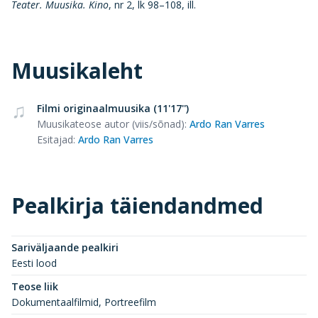
Teater. Muusika. Kino
, nr 2, lk 98–108, ill.
Muusikaleht
Filmi originaalmuusika (11'17'')
Muusikateose autor (viis/sõnad)
:
Ardo Ran Varres
Esitajad
:
Ardo Ran Varres
Pealkirja täiendandmed
Sariväljaande pealkiri
Eesti lood
Teose liik
Dokumentaalfilmid, Portreefilm