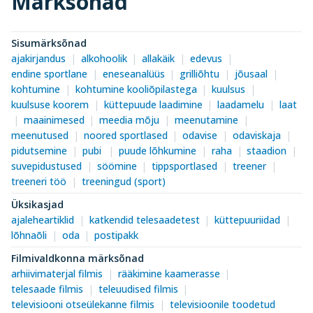
Märksõnad
Sisumärksõnad
ajakirjandus
alkohoolik
allakäik
edevus
endine sportlane
eneseanalüüs
grilliõhtu
jõusaal
kohtumine
kohtumine kooliõpilastega
kuulsus
kuulsuse koorem
küttepuude laadimine
laadamelu
laat
maainimesed
meedia mõju
meenutamine
meenutused
noored sportlased
odavise
odaviskaja
pidutsemine
pubi
puude lõhkumine
raha
staadion
suvepidustused
söömine
tippsportlased
treener
treeneri töö
treeningud (sport)
Üksikasjad
ajaleheartiklid
katkendid telesaadetest
küttepuuriidad
lõhnaõli
oda
postipakk
Filmivaldkonna märksõnad
arhiivimaterjal filmis
rääkimine kaamerasse
telesaade filmis
teleuudised filmis
televisiooni otseülekanne filmis
televisioonile toodetud