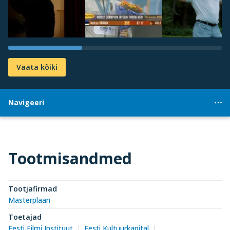
Vaata kõiki
Navigeeri
Tootmisandmed
Tootjafirmad
Masterplaan
Toetajad
Eesti Filmi Instituut
Eesti Kultuurkapital