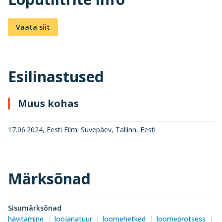
Vaata siit
Esilinastused
Muus kohas
17.06.2024, Eesti Filmi Suvepäev, Tallinn, Eesti
Märksõnad
Sisumärksõnad
hävitamine
loojanatuur
loomehetked
loomeprotsess