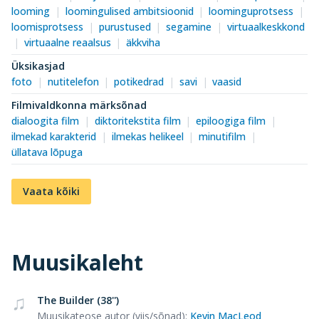
looming
loomingulised ambitsioonid
loominguprotsess
loomisprotsess
purustused
segamine
virtuaalkeskkond
virtuaalne reaalsus
äkkviha
Üksikasjad
foto
nutitelefon
potikedrad
savi
vaasid
Filmivaldkonna märksõnad
dialoogita film
diktoritekstita film
epiloogiga film
ilmekad karakterid
ilmekas helikeel
minutifilm
üllatava lõpuga
Vaata kõiki
Muusikaleht
The Builder (38'')
Muusikateose autor (viis/sõnad)
:
Kevin MacLeod