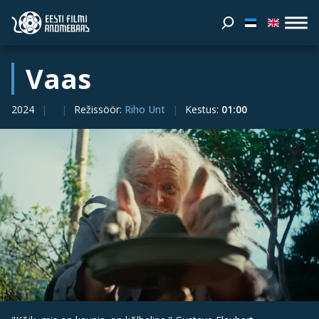
Vaas
2024
Režissöör
:
Riho Unt
Kestus
:
01:00