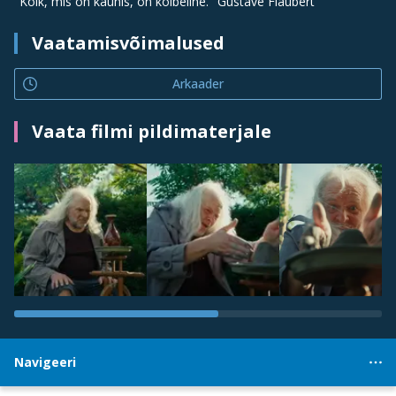
"Kõik, mis on kaunis, on kõlbeline." Gustave Flaubert
Vaatamisvõimalused
Arkaader
Vaata filmi pildimaterjale
Navigeeri