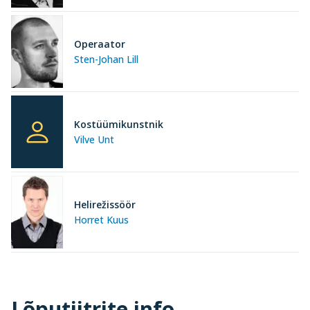
Operaator
Sten-Johan Lill
Kostüümikunstnik
Vilve Unt
Helirežissöör
Horret Kuus
Lõputiitrite info