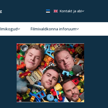
ng
Kontakt ja abi
ilmikogud
Filmivaldkonna inforuum