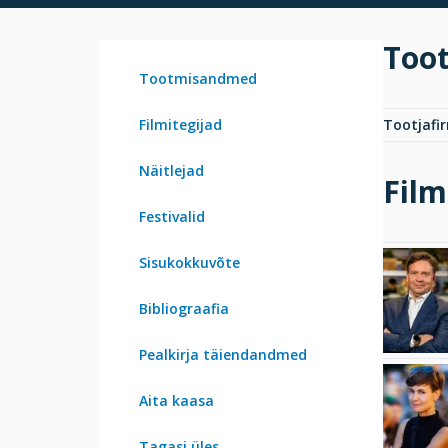
Too
Tootmisandmed
Filmitegijad
Tootjafi
Näitlejad
Film
Festivalid
Sisukokkuvõte
Bibliograafia
Pealkirja täiendandmed
Aita kaasa
Tagasi üles