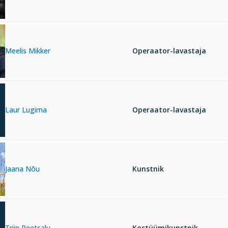
Meelis Mikker
Operaator-lavastaja
Laur Lugima
Operaator-lavastaja
Jaana Nõu
Kunstnik
Triin Peetsalu
Kostüümikunstnik