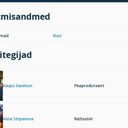
tmisandmed
rmad
Ruut
itegijad
Kaupo Karelson
Peaprodutsent
Anna Stepanova
Režissöör