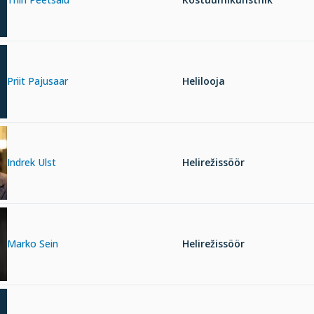
Priit Pajusaar
Helilooja
Indrek Ulst
Helirežissöör
Marko Sein
Helirežissöör