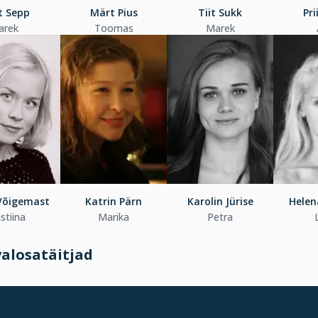
t Sepp
Märt Pius
Tiit Sukk
Pri
Jarek
Toomas
Marek
 Võigemast
Katrin Pärn
Karolin Jürise
Helen
istiina
Marika
Petra
alosatäitjad