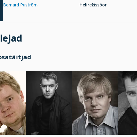
Bernard Puström
Helirežissöör
lejad
osatäitjad