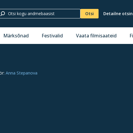
Otsi
Detailne otsi
Märksõnad
Festivalid
Vaata filmisaateid
F
ör
:
Anna Stepanova