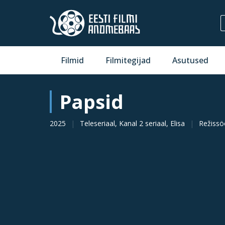
Filmid
Filmitegijad
Asutused
Papsid
2025
Teleseriaal, Kanal 2 seriaal, Elisa
Režissö