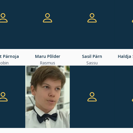
t Pärnoja
Maru Põlder
Sasil Pärn
Haldja
obin
Rasmus
Sassu