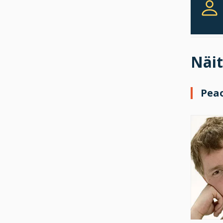
Näit
Pea