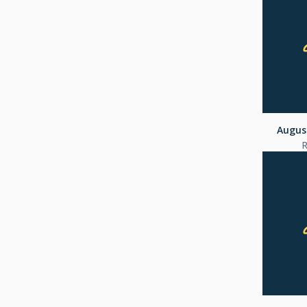
Augus
R