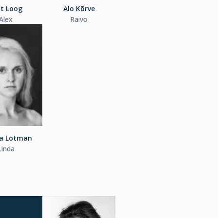
it Loog
Alo Kõrve
Alex
Raivo
a Lotman
Linda