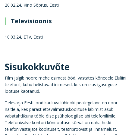
20.02.24, Kino Sõprus, Eesti
Televisioonis
10.03.24, ETV, Eesti
Sisukokkuvõte
Film jälgib noore mehe esimest ööd, vastates kõnedele Eluliini
telefonil, kuhu helistavad inimesed, kes on elus igasuguse
lootuse kaotanud.
Telesarja Eesti lood kuuluva lühidoki peategelane on noor
näitleja, kes pärast ettevalmistuskoolituse läbimist asub
vabatahtlikuna tööle öise psüholoogilise abi telefoniliinile.
Telefonivalve kontori kõneootuse kõrval on näha hetki
telefonivastajate koolituselt, teatriproovist ja linnamelust.