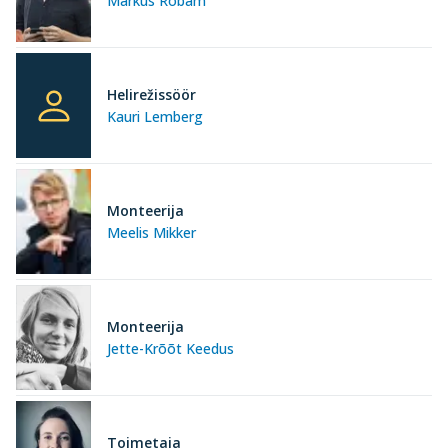
Markus Robam
Helirežissöör
Kauri Lemberg
Monteerija
Meelis Mikker
Monteerija
Jette-Krõõt Keedus
Toimetaja