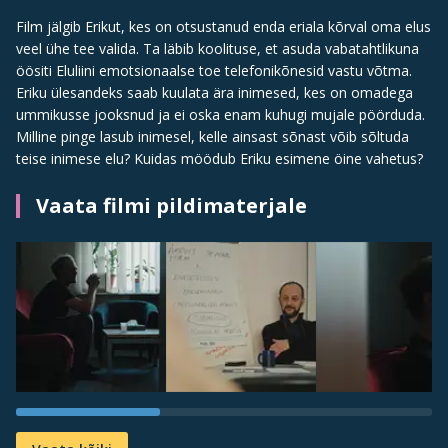
Film jälgib Erikut, kes on otsustanud enda eriala kõrval oma elus
veel ühe tee valida. Ta läbib koolituse, et asuda vabatahtlikuna
öösiti Eluliini emotsionaalse toe telefonikõnesid vastu võtma.
Eriku ülesandeks saab kuulata ära inimesed, kes on omadega
ummikusse jooksnud ja ei oska enam kuhugi mujale pöörduda.
Milline pinge lasub inimesel, kelle ainsast sõnast võib sõltuda
teise inimese elu? Kuidas möödub Eriku esimene öine vahetus?
Vaata filmi pildimaterjale