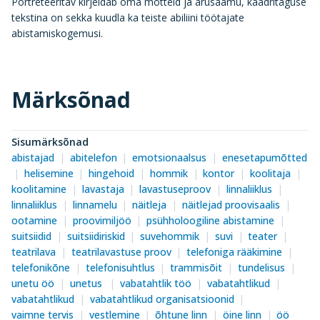
Portreteeritav kirjeldab oma mõtteid ja arusaamu, kaadritaguse
tekstina on sekka kuudla ka teiste abiliini töötajate
abistamiskogemusi.
Märksõnad
Sisumärksõnad
abistajad
abitelefon
emotsionaalsus
enesetapumõtted
helisemine
hingehoid
hommik
kontor
koolitaja
koolitamine
lavastaja
lavastuseproov
linnaliiklus
linnaliiklus
linnamelu
näitleja
näitlejad proovisaalis
ootamine
proovimiljöö
psühholoogiline abistamine
suitsiidid
suitsiidiriskid
suvehommik
suvi
teater
teatrilava
teatrilavastuse proov
telefoniga rääkimine
telefonikõne
telefonisuhtlus
trammisõit
tundelisus
unetu öö
unetus
vabatahtlik töö
vabatahtlikud
vabatahtlikud
vabatahtlikud organisatsioonid
vaimne tervis
vestlemine
õhtune linn
öine linn
öö