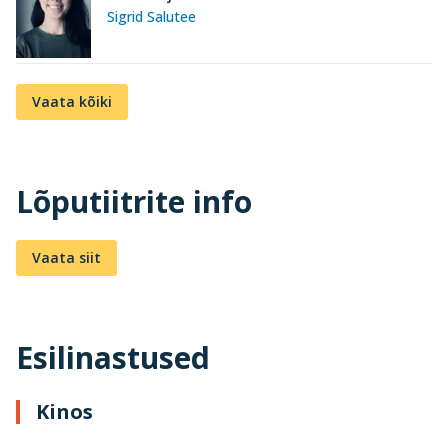
Sigrid Salutee
Vaata kõiki
Lõputiitrite info
Vaata siit
Esilinastused
Kinos