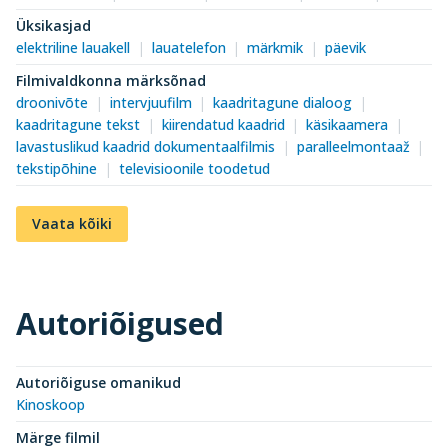
Üksikasjad
elektriline lauakell
lauatelefon
märkmik
päevik
Filmivaldkonna märksõnad
droonivõte
intervjuufilm
kaadritagune dialoog
kaadritagune tekst
kiirendatud kaadrid
käsikaamera
lavastuslikud kaadrid dokumentaalfilmis
paralleelmontaaž
tekstipõhine
televisioonile toodetud
Vaata kõiki
Autoriõigused
Autoriõiguse omanikud
Kinoskoop
Märge filmil