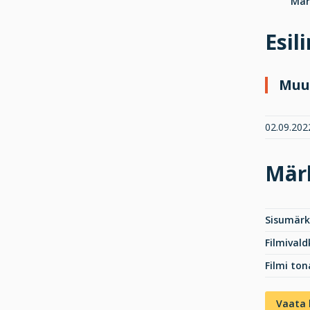
Mari
Esil
Muu
02.09.2022
Mär
Sisumär
Filmival
Filmi ton
Vaata 