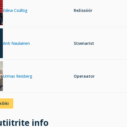
Edina Csüllög
Režissöör
Anti Naulainen
Stsenarist
Urmas Reisberg
Operaator
kõiki
tiitrite info