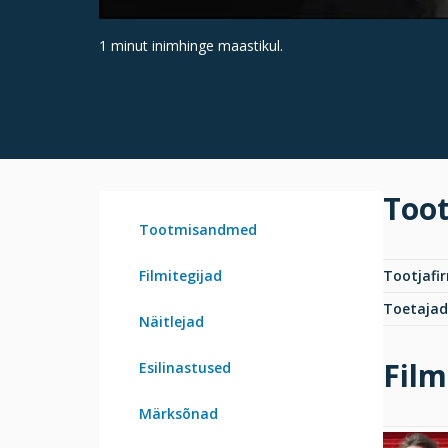
1 minut inimhinge maastikul.
Too
Tootmisandmed
Filmitegijad
Tootjafi
Toetajad
Näitlejad
Film
Esilinastused
Märksõnad