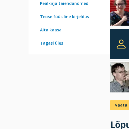
Pealkirja täiendandmed
Teose füüsiline kirjeldus
Aita kaasa
Tagasi üles
Vaata 
Lõpu