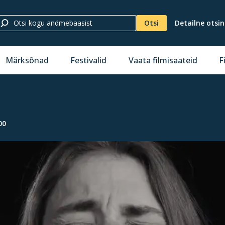
Otsi
Detailne otsi
Märksõnad
Festivalid
Vaata filmisaateid
F
00