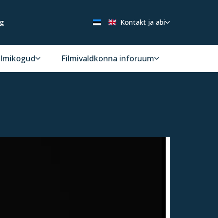
ng
Kontakt ja abi
ilmikogud
Filmivaldkonna inforuum