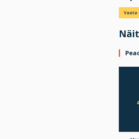
Vaata s
Näit
Pea