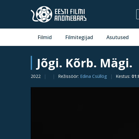
Filmid
Filmitegijad
Asutused
Jõgi. Kõrb. Mägi.
2022
Režissöör
:
Edina Csüllög
Kestus
:
01: