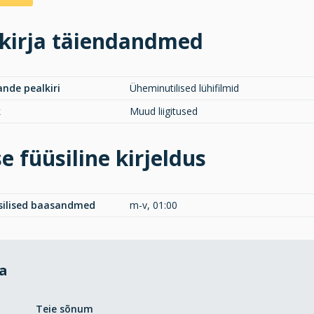
kirja täiendandmed
ande pealkiri
Üheminutilised lühifilmid
k
Muud liigitused
e füüsiline kirjeldus
üsilised baasandmed
m-v, 01:00
da
Teie sõnum