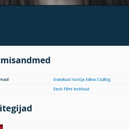
tmisandmed
rmad
Eraisikust tootja Edina Csüllög
Eesti Filmi Instituut
itegijad