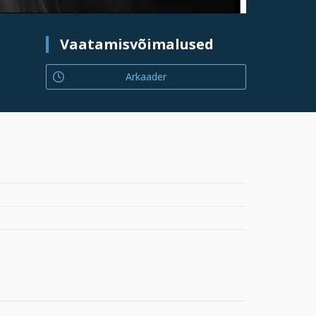
Vaatamisvõimalused
Arkaader