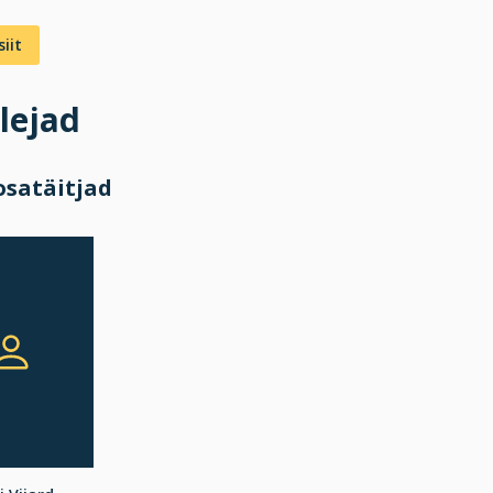
iit
lejad
osatäitjad