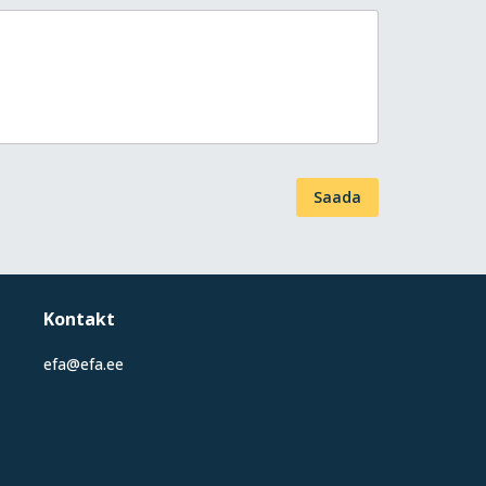
Saada
Kontakt
efa@efa.ee