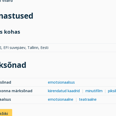
 Viiard
inastused
s kohas
, EFI suvepäev, Tallinn, Eesti
ksõnad
ksõnad
emotsionaalsus
dkonna märksõnad
kiirendatud kaadrid
minutifilm
piksi
aalsus
emotsionaalne
teatraalne
kõiki