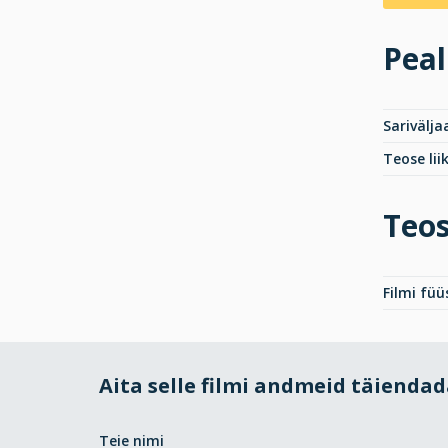
Peal
Sarivälja
Teose lii
Teos
Filmi fü
Aita selle filmi andmeid täienda
Teie nimi