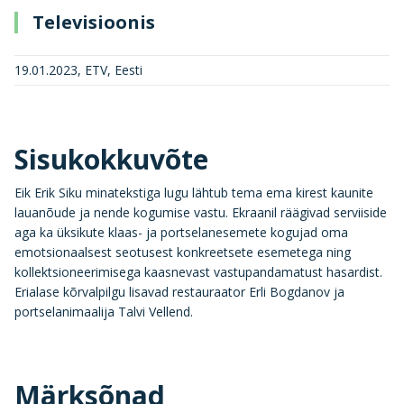
Televisioonis
19.01.2023, ETV, Eesti
Sisukokkuvõte
Eik Erik Siku minatekstiga lugu lähtub tema ema kirest kaunite
lauanõude ja nende kogumise vastu. Ekraanil räägivad serviiside
aga ka üksikute klaas- ja portselanesemete kogujad oma
emotsionaalsest seotusest konkreetsete esemetega ning
kollektsioneerimisega kaasnevast vastupandamatust hasardist.
Erialase kõrvalpilgu lisavad restauraator Erli Bogdanov ja
portselanimaalija Talvi Vellend.
Märksõnad