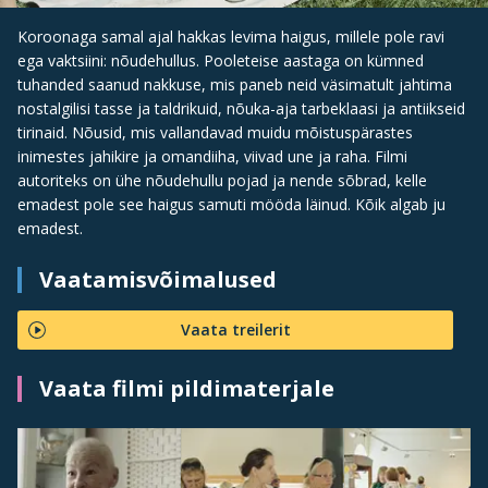
Koroonaga samal ajal hakkas levima haigus, millele pole ravi
ega vaktsiini: nõudehullus. Pooleteise aastaga on kümned
tuhanded saanud nakkuse, mis paneb neid väsimatult jahtima
nostalgilisi tasse ja taldrikuid, nõuka-aja tarbeklaasi ja antiikseid
tirinaid. Nõusid, mis vallandavad muidu mõistuspärastes
inimestes jahikire ja omandiiha, viivad une ja raha. Filmi
autoriteks on ühe nõudehullu pojad ja nende sõbrad, kelle
emadest pole see haigus samuti mööda läinud. Kõik algab ju
emadest.
Vaatamisvõimalused
Vaata treilerit
Vaata filmi pildimaterjale