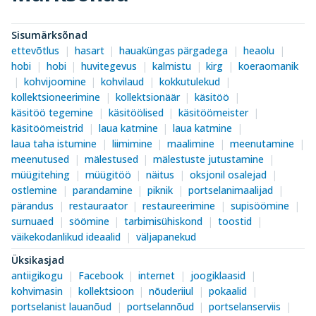
Sisumärksõnad
ettevõtlus
hasart
hauaküngas pärgadega
heaolu
hobi
hobi
huvitegevus
kalmistu
kirg
koeraomanik
kohvijoomine
kohvilaud
kokkutulekud
kollektsioneerimine
kollektsionäär
käsitöö
käsitöö tegemine
käsitöölised
käsitöömeister
käsitöömeistrid
laua katmine
laua katmine
laua taha istumine
liimimine
maalimine
meenutamine
meenutused
mälestused
mälestuste jutustamine
müügitehing
müügitöö
näitus
oksjonil osalejad
ostlemine
parandamine
piknik
portselanimaalijad
pärandus
restauraator
restaureerimine
supisöömine
surnuaed
söömine
tarbimisühiskond
toostid
väikekodanlikud ideaalid
väljapanekud
Üksikasjad
antiigikogu
Facebook
internet
joogiklaasid
kohvimasin
kollektsioon
nõuderiiul
pokaalid
portselanist lauanõud
portselannõud
portselanserviis