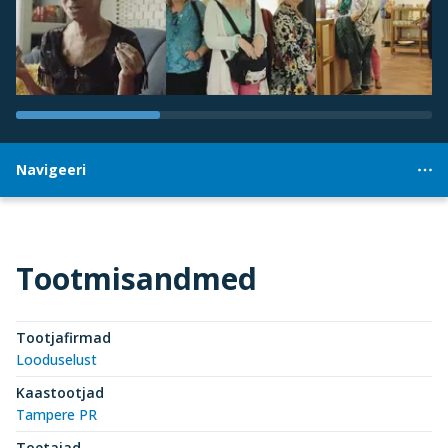
Navigeeri
Tootmisandmed
Tootjafirmad
Looduselust
Kaastootjad
Tampere PR
Toetajad