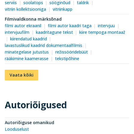
serviis
soolatops
sööginõud
taldrik
vitriin kollektsiooniga
vitriinkapp
Filmivaldkonna märksõnad
filmi autor ekraanil
filmi autor kaadri taga
intervjuu
intervjuufilm
kaadritagune tekst
kiire tempoga montaaž
kiirendatud kaadrid
lavastuslikud kaadrid dokumentaalfilmis
minategelase jutustus
režissööridebüüt
rääkimine kaamerasse
tekstipõhine
Vaata kõiki
Autoriõigused
Autoriõiguse omanikud
Looduselust