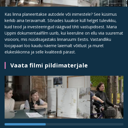
Kas linna planeeritakse autodele või inimestele? See küsimus
kerkib aina teravamalt. Sõnades luuakse küll helget tulevikku,
kuid teod ja investeeringud räägivad tihti vastupidisest. Maria
Uppini dokumentaalfilm uurib, kui keeruline on ellu viia suuremat
visiooni, mis nüüdisajastaks linnaruumi Eestis. Vastandliku
loojapaari loo kaudu näeme laiemalt võitlust ja muret
elukeskkonna ja selle kvaliteedi pärast.
Vaata filmi pildimaterjale