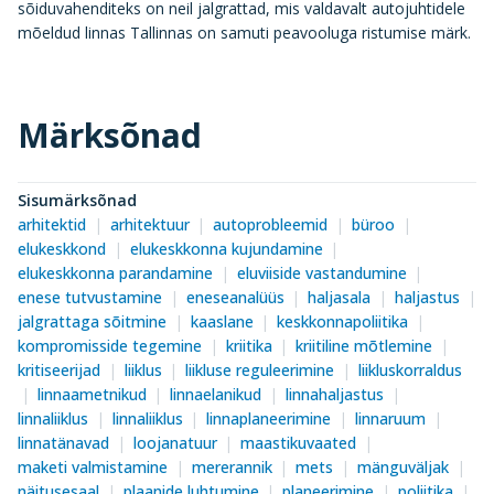
sõiduvahenditeks on neil jalgrattad, mis valdavalt autojuhtidele
mõeldud linnas Tallinnas on samuti peavooluga ristumise märk.
Märksõnad
Sisumärksõnad
arhitektid
arhitektuur
autoprobleemid
büroo
elukeskkond
elukeskkonna kujundamine
elukeskkonna parandamine
eluviiside vastandumine
enese tutvustamine
eneseanalüüs
haljasala
haljastus
jalgrattaga sõitmine
kaaslane
keskkonnapoliitika
kompromisside tegemine
kriitika
kriitiline mõtlemine
kritiseerijad
liiklus
liikluse reguleerimine
liikluskorraldus
linnaametnikud
linnaelanikud
linnahaljastus
linnaliiklus
linnaliiklus
linnaplaneerimine
linnaruum
linnatänavad
loojanatuur
maastikuvaated
maketi valmistamine
mererannik
mets
mänguväljak
näitusesaal
plaanide luhtumine
planeerimine
poliitika