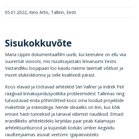
05.01.2022, Kino Artis, Tallinn, Eesti
Sisukokkuvõte
Maria Uppini dokumentaalfilm uurib, kui keeruline on ellu viia
suuremat visiooni, mis nüüdisajastaks linnaruumi Eestis.
Vastandliku loojapaari loo kaudu näeme laiemalt võitlust ja
muret elukeskkonna ja selle kvaliteedi pärast.
Koos elavad ja töötavad arhitektid Siiri Vallner ja Indrek Peil
räägivad linnakujunduspoliitika probleemidest Tallinnas ning
tutvustavad enda põhimõtteid koos oma loodud projektide
makettide ja eskiisidega. Nende ideaaliks on linn, kus kõik
ennast hästi tunneksid ja tänaval viibimist naudiksid. Ennast
erandlikeks arhitektideks kirjeldav paar peab Kalamajas
arhitektuuribürood ja kujundab koduks ümber Aegviidu
raudteejaamas asuvat veetorni. Igapäevasteks