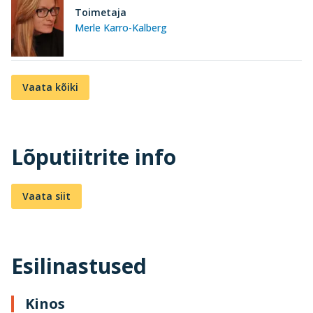
Toimetaja
Merle Karro-Kalberg
Vaata kõiki
Lõputiitrite info
Vaata siit
Esilinastused
Kinos