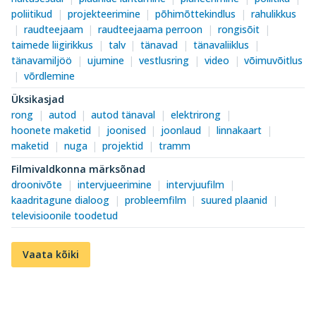
poliitikud
projekteerimine
põhimõttekindlus
rahulikkus
raudteejaam
raudteejaama perroon
rongisõit
taimede liigirikkus
talv
tänavad
tänavaliiklus
tänavamiljöö
ujumine
vestlusring
video
võimuvõitlus
võrdlemine
Üksikasjad
rong
autod
autod tänaval
elektrirong
hoonete maketid
joonised
joonlaud
linnakaart
maketid
nuga
projektid
tramm
Filmivaldkonna märksõnad
droonivõte
intervjueerimine
intervjuufilm
kaadritagune dialoog
probleemfilm
suured plaanid
televisioonile toodetud
Vaata kõiki