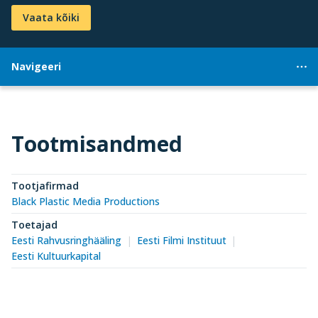
Vaata kõiki
Navigeeri
Tootmisandmed
Tootjafirmad
Black Plastic Media Productions
Toetajad
Eesti Rahvusringhääling
Eesti Filmi Instituut
Eesti Kultuurkapital