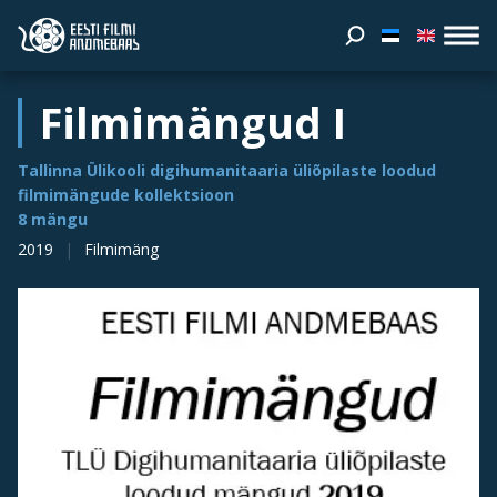
Filmimängud I
Tallinna Ülikooli digihumanitaaria üliõpilaste loodud
filmimängude kollektsioon
8 mängu
2019
Filmimäng